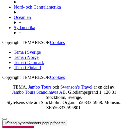
+
Nord- och Centralamerika
+
Oceanien
+
Sydamerika
+
Copyright TEMARESOR
Cookies
Tema i Sverige
Tema i Norge
Tema i Danmark
Tema i Finland
Copyright TEMARESOR
Cookies
TEMA,
Jambo Tours
och
Swanson’s Travel
är en del av:
Jambo Tours Scandinavia AB
. Glödlampsgränd 1, 120 31
Stockholm, Sverige.
Styrelsens säte är i Stockholm. Org.nr.: 556333-5958. Momsnr.:
SE556333-595801.
×
Stäng nyhetsbrevets popup-fönster