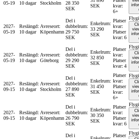
31 890
Platser
view
05-19
10 dagar
Stockholm
28 350
info
SEK
kvar
:
SEK
6+
Flyg
Del i
Platser
Enkelrum
:
Cl
2027-
Reslängd
:
Avreseort
:
dubbelrum
:
kvar
:
33 290
view
05-19
10 dagar
Köpenhamn
29 750
Platser
info
SEK
SEK
kvar
:
6
Flyg
Del i
Platser
Enkelrum
:
Cl
2027-
Reslängd
:
Avreseort
:
dubbelrum
:
kvar
:
32 850
view
05-19
10 dagar
Göteborg
29 290
Platser
info
SEK
SEK
kvar
:
4
Platser
Flyg
Del i
Enkelrum
:
kvar
:
Cl
2027-
Reslängd
:
Avreseort
:
dubbelrum
:
31 450
Platser
view
09-15
10 dagar
Stockholm
27 890
info
SEK
kvar
:
SEK
6+
Flyg
Del i
Platser
Enkelrum
:
Cl
2027-
Reslängd
:
Avreseort
:
dubbelrum
:
kvar
:
30 350
view
09-15
10 dagar
Köpenhamn
26 790
Platser
info
SEK
SEK
kvar
:
6
Flyg
Del i
Platser
Enkelrum
: