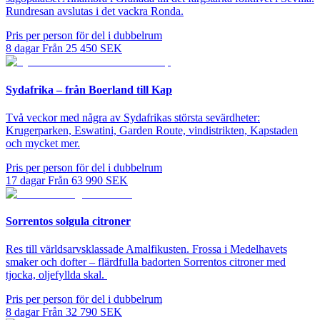
Rundresan avslutas i det vackra Ronda.
Pris per person för del i dubbelrum
8
dagar
Från
25 450
SEK
Sydafrika – från Boerland till Kap
Två veckor med några av Sydafrikas största sevärdheter:
Krugerparken, Eswatini, Garden Route, vindistrikten, Kapstaden
och mycket mer.
Pris per person för del i dubbelrum
17
dagar
Från
63 990
SEK
Sorrentos solgula citroner
Res till världsarvsklassade Amalfikusten. Frossa i Medelhavets
smaker och dofter – flärdfulla badorten Sorrentos citroner med
tjocka, oljefyllda skal.
Pris per person för del i dubbelrum
8
dagar
Från
32 790
SEK