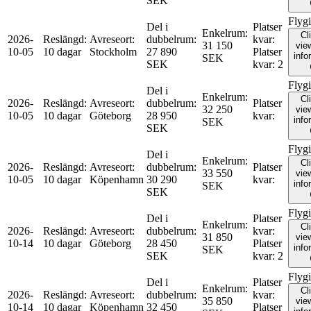
SEK
Flyg
Del i
Platser
Enkelrum
:
Cl
2026-
Reslängd
:
Avreseort
:
dubbelrum
:
kvar
:
31 150
view
10-05
10 dagar
Stockholm
27 890
Platser
info
SEK
SEK
kvar
:
2
Flyg
Del i
Enkelrum
:
Cl
2026-
Reslängd
:
Avreseort
:
dubbelrum
:
Platser
32 250
view
10-05
10 dagar
Göteborg
28 950
kvar
:
info
SEK
SEK
Flyg
Del i
Enkelrum
:
Cl
2026-
Reslängd
:
Avreseort
:
dubbelrum
:
Platser
33 550
view
10-05
10 dagar
Köpenhamn
30 290
kvar
:
info
SEK
SEK
Flyg
Del i
Platser
Enkelrum
:
Cl
2026-
Reslängd
:
Avreseort
:
dubbelrum
:
kvar
:
31 850
view
10-14
10 dagar
Göteborg
28 450
Platser
info
SEK
SEK
kvar
:
2
Flyg
Del i
Platser
Enkelrum
:
Cl
2026-
Reslängd
:
Avreseort
:
dubbelrum
:
kvar
:
35 850
view
10-14
10 dagar
Köpenhamn
32 450
Platser