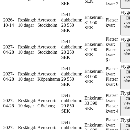
info
SEK
SEK
kvar
:
2
Flyg
Del i
Enkelrum
:
Cl
2026-
Reslängd
:
Avreseort
:
dubbelrum
:
Platser
31 950
view
10-14
10 dagar
Stockholm
28 550
kvar
:
info
SEK
SEK
Platser
Flyg
Del i
Enkelrum
:
kvar
:
Cl
2027-
Reslängd
:
Avreseort
:
dubbelrum
:
31 790
Platser
view
04-28
10 dagar
Stockholm
28 250
info
SEK
kvar
:
SEK
6+
Flyg
Del i
Platser
Enkelrum
:
Cl
2027-
Reslängd
:
Avreseort
:
dubbelrum
:
kvar
:
33 050
view
04-28
10 dagar
Köpenhamn
29 550
Platser
info
SEK
SEK
kvar
:
6
Flyg
Del i
Platser
Enkelrum
:
Cl
2027-
Reslängd
:
Avreseort
:
dubbelrum
:
kvar
:
33 390
view
04-28
10 dagar
Göteborg
29 850
Platser
info
SEK
SEK
kvar
:
4
Platser
Flyg
Del i
Enkelrum
:
kvar
:
Cl
2027-
Reslängd
:
Avreseort
:
dubbelrum
: