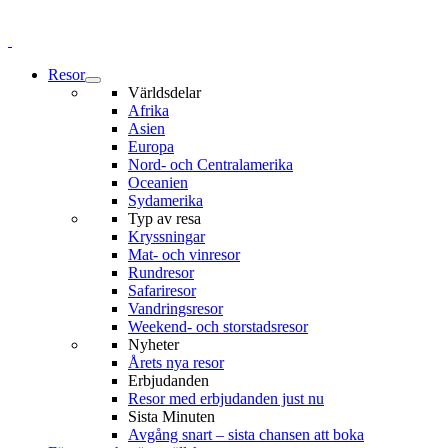
Resor
Världsdelar
Afrika
Asien
Europa
Nord- och Centralamerika
Oceanien
Sydamerika
Typ av resa
Kryssningar
Mat- och vinresor
Rundresor
Safariresor
Vandringsresor
Weekend- och storstadsresor
Nyheter
Årets nya resor
Erbjudanden
Resor med erbjudanden just nu
Sista Minuten
Avgång snart – sista chansen att boka