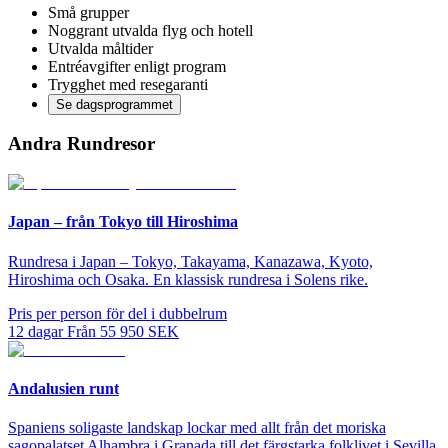
Små grupper
Noggrant utvalda flyg och hotell
Utvalda måltider
Entréavgifter enligt program
Trygghet med resegaranti
Se dagsprogrammet
Andra Rundresor
Japan – från Tokyo till Hiroshima
Rundresa i Japan – Tokyo, Takayama, Kanazawa, Kyoto,
Hiroshima och Osaka. En klassisk rundresa i Solens rike.
Pris per person för del i dubbelrum
12
dagar
Från
55 950
SEK
Andalusien runt
Spaniens soligaste landskap lockar med allt från det moriska
sagopalatset Alhambra i Granada till det färgstarka folklivet i Sevilla.