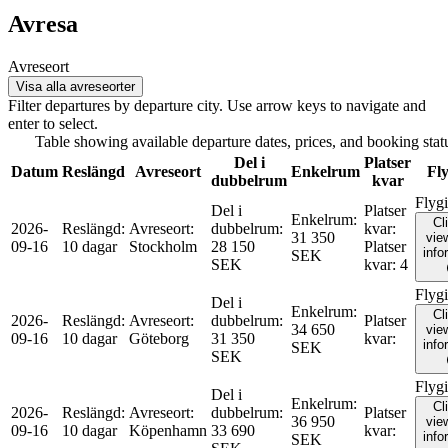
Avresa
Avreseort
Visa alla avreseorter
Filter departures by departure city. Use arrow keys to navigate and
enter to select.
Table showing available departure dates, prices, and booking status
Del i
Platser
Datum
Reslängd
Avreseort
Enkelrum
Fly
dubbelrum
kvar
Flyg
Del i
Platser
Enkelrum
:
Cl
2026-
Reslängd
:
Avreseort
:
dubbelrum
:
kvar
:
31 350
view
09-16
10 dagar
Stockholm
28 150
Platser
info
SEK
SEK
kvar
:
4
Flyg
Del i
Enkelrum
:
Cl
2026-
Reslängd
:
Avreseort
:
dubbelrum
:
Platser
34 650
view
09-16
10 dagar
Göteborg
31 350
kvar
:
info
SEK
SEK
Flyg
Del i
Enkelrum
:
Cl
2026-
Reslängd
:
Avreseort
:
dubbelrum
:
Platser
36 950
view
09-16
10 dagar
Köpenhamn
33 690
kvar
:
info
SEK