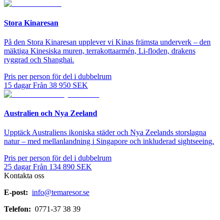
Stora Kinaresan
På den Stora Kinaresan upplever vi Kinas främsta underverk – den
mäktiga Kinesiska muren, terrakottaarmén, Li-floden, drakens
ryggrad och Shanghai.
Pris per person för del i dubbelrum
15
dagar
Från
38 950
SEK
Australien och Nya Zeeland
Upptäck Australiens ikoniska städer och Nya Zeelands storslagna
natur – med mellanlandning i Singapore och inkluderad sightseeing.
Pris per person för del i dubbelrum
25
dagar
Från
134 890
SEK
Kontakta oss
E-post:
info@temaresor.se
Telefon:
0771-37 38 39