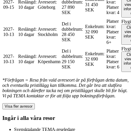
Cl
2027-
Reslängd
:
Avreseort
:
dubbelrum
:
kvar
:
31 450
view
09-15
10 dagar
Göteborg
27 890
Platser
info
SEK
SEK
kvar
:
4
Platser
Flyg
Del i
Enkelrum
:
kvar
:
Cl
2027-
Reslängd
:
Avreseort
:
dubbelrum
:
32 090
Platser
view
10-13
10 dagar
Stockholm
28 450
info
SEK
kvar
:
SEK
6+
Flyg
Del i
Platser
Enkelrum
:
Cl
2027-
Reslängd
:
Avreseort
:
dubbelrum
:
kvar
:
32 690
view
10-13
10 dagar
Köpenhamn
29 150
Platser
info
SEK
SEK
kvar
:
6
*Förfrågan = Resa från vald avreseort är på förfrågan detta datum,
och eventuella pristillägg kan tillkomma. Det går bra att slutföra
bokningen och därefter tacka nej om pristillägget skulle bli för högt.
Vi på TEMA kontaktar er för att följa upp bokningsförfrågan.
Visa fler avresor
Ingår i alla våra resor
Svensktalande TEMA-reseledare