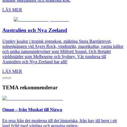
älskade jättepandor och smakrika kök.
LÄS MER
Australien och Nya Zeeland
Upplev koalor i tropisk regnskog, mäktiga Stora Barriärrevet,
solnedgången vid Ayers Rock, vindistrikt, maorikultur, varma källor
och unika naturupplevelser som Milford Sound. Och flertalet
världsstäder som Melbourne och Sydney. Vår rundresa till
Australien och Nya Zeeland har allt!
LÄS MER
TEMA rekommenderar
Oman – från Muskat till Nizwa
En resa från det moderna till det historiska, från hav till berg i ett
land fylld med vänliga och genuina möten.