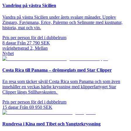
Vandring på västra Sicilien
Vandra på västra Sicilien under årets svalare månader. Upplev
Zingaro, Favignana, Erice, Palermo och Selinunte med kustnatur,
historia, mat och vin.
Pris per person för del i dubbelrum
8
dagar
Från
27 790
SEK
svårighetsgrad
2
,
Mellan
Nyhet
Costa Rica till Panama – drömseglats med Star Clipper
En resa som täcker såväl Costa Rica som Panama och som även
innehåller en veckas härlig kryssning med klipperfartyget Star
Clipper längs Stillhavskusten.
Pris per person för del i dubbelrum
15
dagar
Från
69 950
SEK
Rundresa i Kina med Tibet och Yangtzekryssning