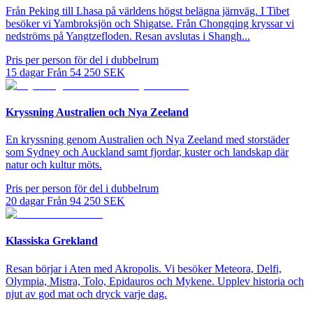
Från Peking till Lhasa på världens högst belägna järnväg. I Tibet
besöker vi Yambroksjön och Shigatse. Från Chongqing kryssar vi
nedströms på Yangtzefloden. Resan avslutas i Shangh...
Pris per person för del i dubbelrum
15
dagar
Från
54 250
SEK
Kryssning Australien och Nya Zeeland
En kryssning genom Australien och Nya Zeeland med storstäder
som Sydney och Auckland samt fjordar, kuster och landskap där
natur och kultur möts.
Pris per person för del i dubbelrum
20
dagar
Från
94 250
SEK
Klassiska Grekland
Resan börjar i Aten med Akropolis. Vi besöker Meteora, Delfi,
Olympia, Mistra, Tolo, Epidauros och Mykene. Upplev historia och
njut av god mat och dryck varje dag.