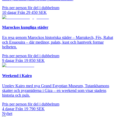
Pris per person för del i dubbelrum
10
dagar
Från
29 450
SEK
Marockos kungliga städer
En resa genom Marockos historiska städer – Marrakech, Fès, Rabat
och Essaouira – där medinor, palats, kust och hantverk formar
helheten.
Pris per person för del i dubbelrum
9
dagar
Från
19 850
SEK
Weekend i Kairo
Upplev Kairo med nya Grand Egyptian Museum, Tutankhamons
skatter och pyramiderna i Giza – en weekend som visar stadens
historia och puls.
Pris per person för del i dubbelrum
4
dagar
Från
19 790
SEK
Nyhet