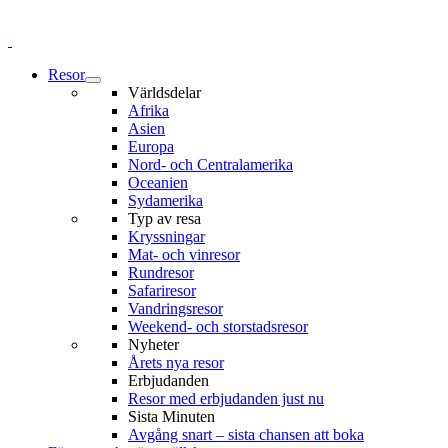
Resor
Världsdelar
Afrika
Asien
Europa
Nord- och Centralamerika
Oceanien
Sydamerika
Typ av resa
Kryssningar
Mat- och vinresor
Rundresor
Safariresor
Vandringsresor
Weekend- och storstadsresor
Nyheter
Årets nya resor
Erbjudanden
Resor med erbjudanden just nu
Sista Minuten
Avgång snart – sista chansen att boka