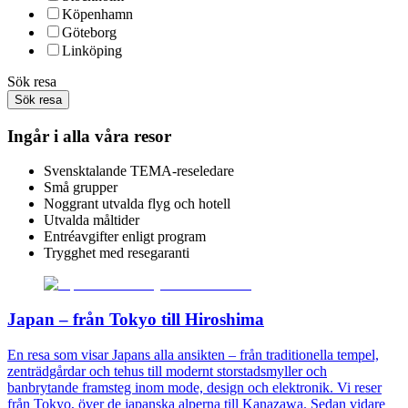
Köpenhamn
Göteborg
Linköping
Sök resa
Sök resa
Ingår i alla våra resor
Svensktalande TEMA-reseledare
Små grupper
Noggrant utvalda flyg och hotell
Utvalda måltider
Entréavgifter enligt program
Trygghet med resegaranti
Japan – från Tokyo till Hiroshima
En resa som visar Japans alla ansikten – från traditionella tempel,
zenträdgårdar och tehus till modernt storstadsmyller och
banbrytande framsteg inom mode, design och elektronik. Vi reser
från Tokyo, över de japanska alperna till Kanazawa. Sedan vidare