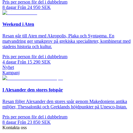
Pris per person för del i dubbelrum
8
dagar
Från
24 950
SEK
Weekend i Aten
Resan går till Aten med Akropolis, Plaka och Syntagma. En
matvandring ger smakprov på grekiska specialiteter, kombinerat med
stadens historia och kultur.
Pris per person för del i dubbelrum
4
dagar
Från
15 290
SEK
Nyhet
Kampanj
I Alexander den stores fotspår
Resan följer Alexander den stores spår genom Makedoniens antika
miljöer, Thessaloniki och Greklands höjdpunkter på Unesco-listan.
Pris per person för del i dubbelrum
8
dagar
Från
23 850
SEK
Kontakta oss