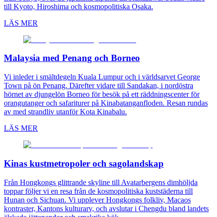
till Kyoto, Hiroshima och kosmopolitiska Osaka.
LÄS MER
Malaysia med Penang och Borneo
Vi inleder i smältdegeln Kuala Lumpur och i världsarvet George
Town på ön Penang. Därefter vidare till Sandakan, i nordöstra
hörnet av djungelön Borneo för besök på ett räddningscenter för
orangutanger och safariturer på Kinabatanganfloden. Resan rundas
av med strandliv utanför Kota Kinabalu.
LÄS MER
Kinas kustmetropoler och sagolandskap
Från Hongkongs glittrande skyline till Avatarbergens dimhöljda
toppar följer vi en resa från de kosmopolitiska kuststäderna till
Hunan och Sichuan. Vi upplever Hongkongs folkliv, Macaos
kontraster, Kantons kulturarv, och avslutar i Chengdu bland landets