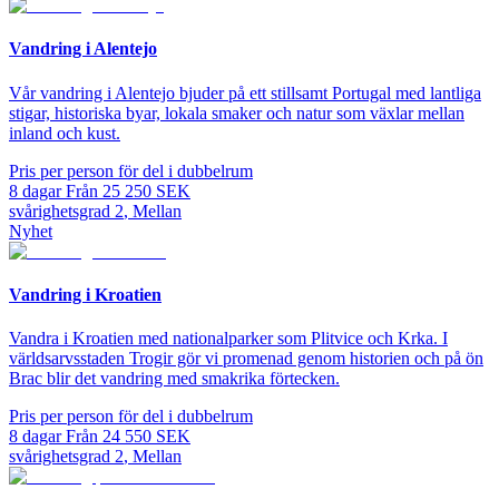
Vandring i Alentejo
Vår vandring i Alentejo bjuder på ett stillsamt Portugal med lantliga
stigar, historiska byar, lokala smaker och natur som växlar mellan
inland och kust.
Pris per person för del i dubbelrum
8
dagar
Från
25 250
SEK
svårighetsgrad
2
,
Mellan
Nyhet
Vandring i Kroatien
Vandra i Kroatien med nationalparker som Plitvice och Krka. I
världsarvsstaden Trogir gör vi promenad genom historien och på ön
Brac blir det vandring med smakrika förtecken.
Pris per person för del i dubbelrum
8
dagar
Från
24 550
SEK
svårighetsgrad
2
,
Mellan