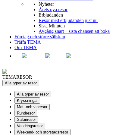
Nyheter
Årets nya resor
Erbjudanden
Resor med erbjudanden just nu
Sista Minuten
Avgång snart – sista chansen att boka
Företag och större sällskap
Träffa TEMA
Om TEMA
TEMARESOR
Alla typer av resor
Alla typer av resor
Kryssningar
Mat- och vinresor
Rundresor
Safariresor
Vandringsresor
Weekend- och storstadsresor