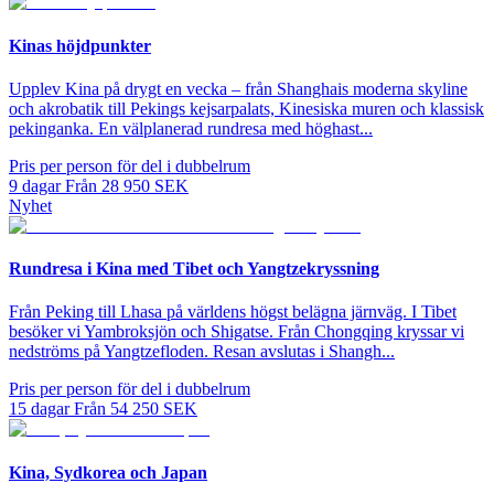
Kinas höjdpunkter
Upplev Kina på drygt en vecka – från Shanghais moderna skyline
och akrobatik till Pekings kejsarpalats, Kinesiska muren och klassisk
pekinganka. En välplanerad rundresa med höghast...
Pris per person för del i dubbelrum
9
dagar
Från
28 950
SEK
Nyhet
Rundresa i Kina med Tibet och Yangtzekryssning
Från Peking till Lhasa på världens högst belägna järnväg. I Tibet
besöker vi Yambroksjön och Shigatse. Från Chongqing kryssar vi
nedströms på Yangtzefloden. Resan avslutas i Shangh...
Pris per person för del i dubbelrum
15
dagar
Från
54 250
SEK
Kina, Sydkorea och Japan