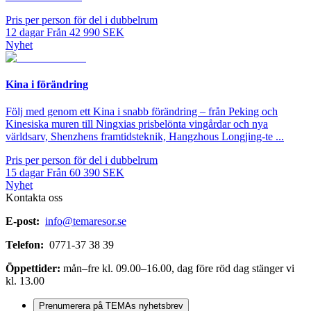
Pris per person för del i dubbelrum
12
dagar
Från
42 990
SEK
Nyhet
Kina i förändring
Följ med genom ett Kina i snabb förändring – från Peking och
Kinesiska muren till Ningxias prisbelönta vingårdar och nya
världsarv, Shenzhens framtidsteknik, Hangzhous Longjing-te ...
Pris per person för del i dubbelrum
15
dagar
Från
60 390
SEK
Nyhet
Kontakta oss
E-post:
info@temaresor.se
Telefon:
0771-37 38 39
Öppettider:
mån–fre kl. 09.00–16.00, dag före röd dag stänger vi
kl. 13.00
Prenumerera på TEMAs nyhetsbrev