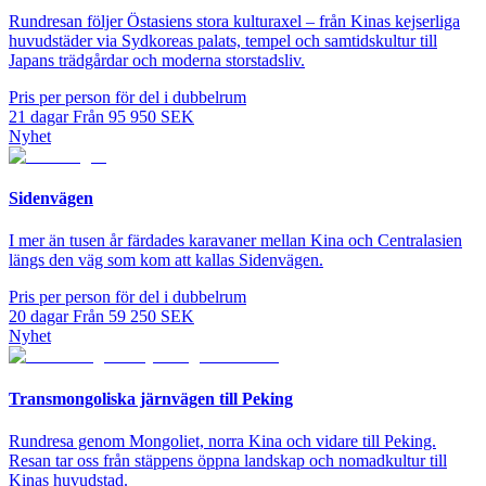
Rundresan följer Östasiens stora kulturaxel – från Kinas kejserliga
huvudstäder via Sydkoreas palats, tempel och samtidskultur till
Japans trädgårdar och moderna storstadsliv.
Pris per person för del i dubbelrum
21
dagar
Från
95 950
SEK
Nyhet
Sidenvägen
I mer än tusen år färdades karavaner mellan Kina och Centralasien
längs den väg som kom att kallas Sidenvägen.
Pris per person för del i dubbelrum
20
dagar
Från
59 250
SEK
Nyhet
Transmongoliska järnvägen till Peking
Rundresa genom Mongoliet, norra Kina och vidare till Peking.
Resan tar oss från stäppens öppna landskap och nomadkultur till
Kinas huvudstad.