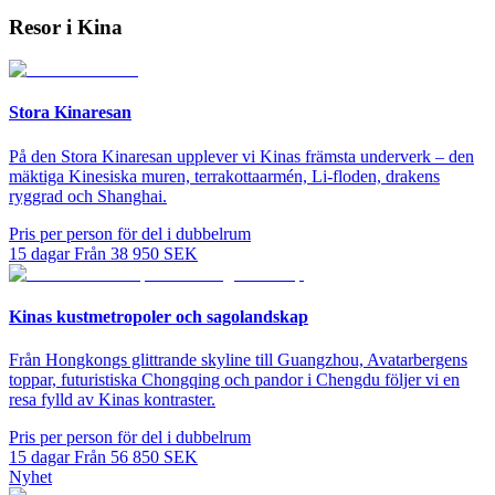
Resor i Kina
Stora Kinaresan
På den Stora Kinaresan upplever vi Kinas främsta underverk – den
mäktiga Kinesiska muren, terrakottaarmén, Li-floden, drakens
ryggrad och Shanghai.
Pris per person för del i dubbelrum
15
dagar
Från
38 950
SEK
Kinas kustmetropoler och sagolandskap
Från Hongkongs glittrande skyline till Guangzhou, Avatarbergens
toppar, futuristiska Chongqing och pandor i Chengdu följer vi en
resa fylld av Kinas kontraster.
Pris per person för del i dubbelrum
15
dagar
Från
56 850
SEK
Nyhet