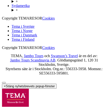
+
Sydamerika
+
Copyright TEMARESOR
Cookies
Tema i Sverige
Tema i Norge
Tema i Danmark
Tema i Finland
Copyright TEMARESOR
Cookies
TEMA,
Jambo Tours
och
Swanson’s Travel
är en del av:
Jambo Tours Scandinavia AB
. Glödlampsgränd 1, 120 31
Stockholm, Sverige.
Styrelsens säte är i Stockholm. Org.nr.: 556333-5958. Momsnr.:
SE556333-595801.
×
Stäng nyhetsbrevets popup-fönster