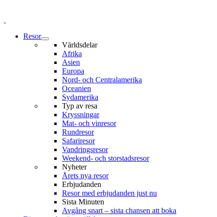
Resor
Världsdelar
Afrika
Asien
Europa
Nord- och Centralamerika
Oceanien
Sydamerika
Typ av resa
Kryssningar
Mat- och vinresor
Rundresor
Safariresor
Vandringsresor
Weekend- och storstadsresor
Nyheter
Årets nya resor
Erbjudanden
Resor med erbjudanden just nu
Sista Minuten
Avgång snart – sista chansen att boka