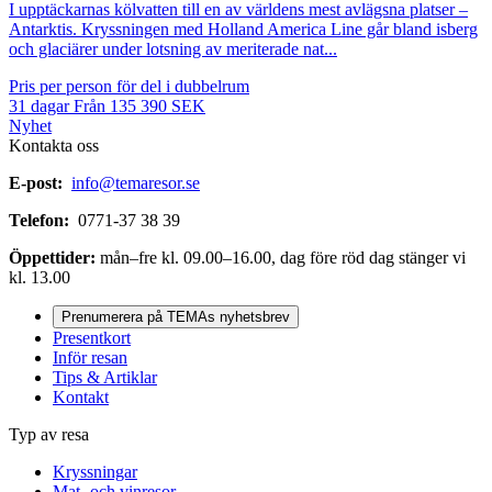
I upptäckarnas kölvatten till en av världens mest avlägsna platser –
Antarktis. Kryssningen med Holland America Line går bland isberg
och glaciärer under lotsning av meriterade nat...
Pris per person för del i dubbelrum
31
dagar
Från
135 390
SEK
Nyhet
Kontakta oss
E-post:
info@temaresor.se
Telefon:
0771-37 38 39
Öppettider:
mån–fre kl. 09.00–16.00, dag före röd dag stänger vi
kl. 13.00
Prenumerera på TEMAs nyhetsbrev
Presentkort
Inför resan
Tips & Artiklar
Kontakt
Typ av resa
Kryssningar
Mat- och vinresor