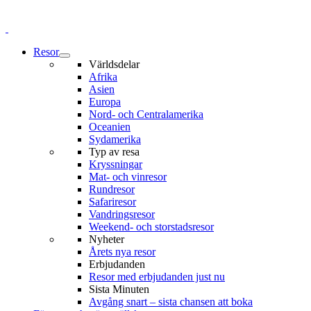
Resor
Världsdelar
Afrika
Asien
Europa
Nord- och Centralamerika
Oceanien
Sydamerika
Typ av resa
Kryssningar
Mat- och vinresor
Rundresor
Safariresor
Vandringsresor
Weekend- och storstadsresor
Nyheter
Årets nya resor
Erbjudanden
Resor med erbjudanden just nu
Sista Minuten
Avgång snart – sista chansen att boka