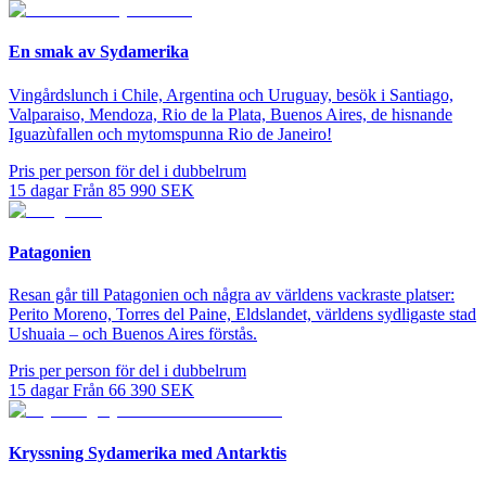
En smak av Sydamerika
Vingårdslunch i Chile, Argentina och Uruguay, besök i Santiago,
Valparaiso, Mendoza, Rio de la Plata, Buenos Aires, de hisnande
Iguazùfallen och mytomspunna Rio de Janeiro!
Pris per person för del i dubbelrum
15
dagar
Från
85 990
SEK
Patagonien
Resan går till Patagonien och några av världens vackraste platser:
Perito Moreno, Torres del Paine, Eldslandet, världens sydligaste stad
Ushuaia – och Buenos Aires förstås.
Pris per person för del i dubbelrum
15
dagar
Från
66 390
SEK
Kryssning Sydamerika med Antarktis