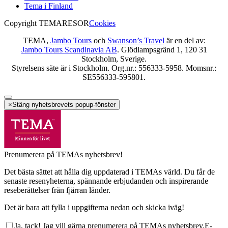
Tema i Finland
Copyright TEMARESOR
Cookies
TEMA,
Jambo Tours
och
Swanson’s Travel
är en del av:
Jambo Tours Scandinavia AB
. Glödlampsgränd 1, 120 31
Stockholm, Sverige.
Styrelsens säte är i Stockholm. Org.nr.: 556333-5958. Momsnr.:
SE556333-595801.
×
Stäng nyhetsbrevets popup-fönster
Prenumerera på TEMAs nyhetsbrev!
Det bästa sättet att hålla dig uppdaterad i TEMAs värld. Du får de
senaste resenyheterna, spännande erbjudanden och inspirerande
reseberättelser från fjärran länder.
Det är bara att fylla i uppgifterna nedan och skicka iväg!
Ja, tack! Jag vill gärna prenumerera på TEMAs nyhetsbrev.
E-