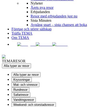
Nyheter
Årets nya resor
Erbjudanden
Resor med erbjudanden just nu
Sista Minuten
Avgång snart – sista chansen att boka
Företag och större sällskap
Träffa TEMA
Om TEMA
TEMARESOR
Alla typer av resor
Alla typer av resor
Kryssningar
Mat- och vinresor
Rundresor
Safariresor
Vandringsresor
Weekend- och storstadsresor