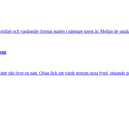
sjöfart och vardagsliv format staden i närmare tusen år. Mellan de smala
dom
e rikt över en natt. Oljan fick sitt värde genom stora fynd, stigande pri