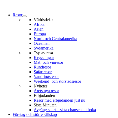
Resor
Världsdelar
Afrika
Asien
Europa
Nord- och Centralamerika
Oceanien
Sydamerika
Typ av resa
Kryssningar
Mat- och vinresor
Rundresor
Safariresor
Vandringsresor
Weekend- och storstadsresor
Nyheter
Årets nya resor
Erbjudanden
Resor med erbjudanden just nu
Sista Minuten
Avgång snart – sista chansen att boka
Företag och större sällskap