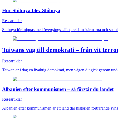
Hur Shibuya blev Shibuya
Researtiklar
Shibuya förknippas med övergångsstället, reklamskärmarna och snabbt s
Taiwans väg till demokrati – från vit terror
Researtiklar
Taiwan är i dag en livaktig demokrati, men vägen dit gick genom undan
Albanien efter kommunismen – så förstår du landet
Researtiklar
Albanien efter kommunismen är ett land där historien fortfarande syns 