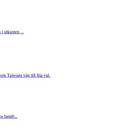
i utkanten ...
om Taiwans väg till fria val.
 familj...