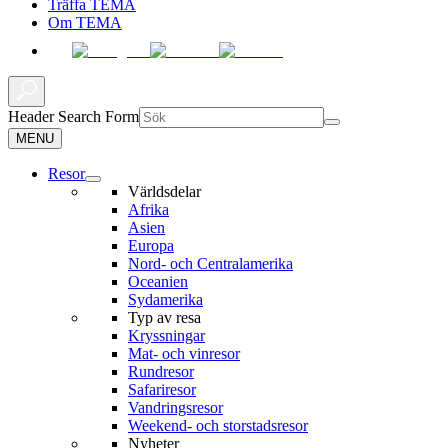
Träffa TEMA
Om TEMA
Header Search Form
MENU
Resor
Världsdelar
Afrika
Asien
Europa
Nord- och Centralamerika
Oceanien
Sydamerika
Typ av resa
Kryssningar
Mat- och vinresor
Rundresor
Safariresor
Vandringsresor
Weekend- och storstadsresor
Nyheter