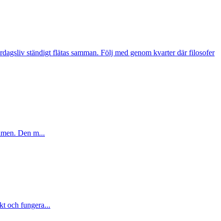
ardagsliv ständigt flätas samman. Följ med genom kvarter där filosofer
ilmen. Den m...
t och fungera...