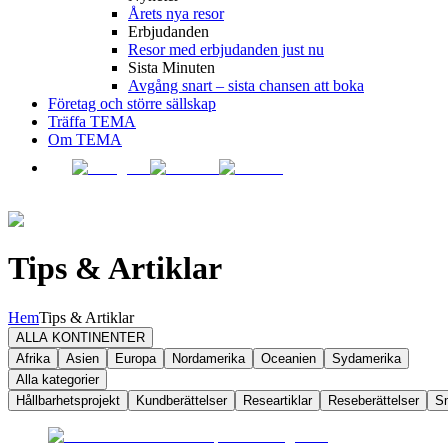
Årets nya resor
Erbjudanden
Resor med erbjudanden just nu
Sista Minuten
Avgång snart – sista chansen att boka
Företag och större sällskap
Träffa TEMA
Om TEMA
Tips & Artiklar
Hem
Tips & Artiklar
ALLA KONTINENTER
Afrika
Asien
Europa
Nordamerika
Oceanien
Sydamerika
Alla kategorier
Hållbarhetsprojekt
Kundberättelser
Researtiklar
Reseberättelser
S