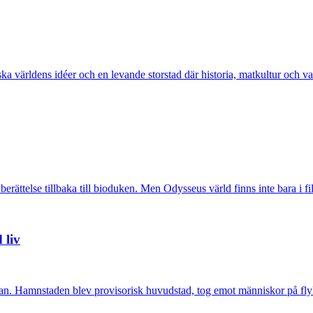
ka världens idéer och en levande storstad där historia, matkultur och v
ättelse tillbaka till bioduken. Men Odysseus värld finns inte bara i f
 liv
an. Hamnstaden blev provisorisk huvudstad, tog emot människor på flyk