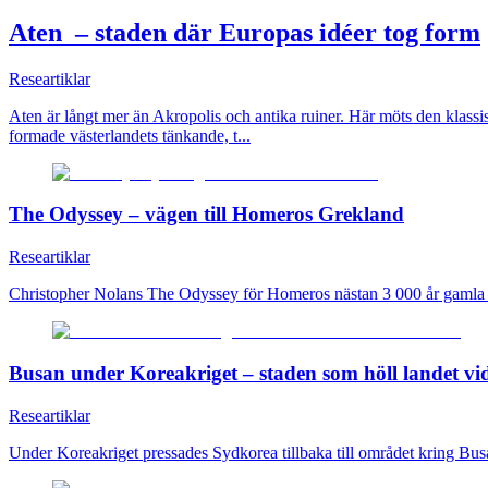
Aten – staden där Europas idéer tog form
Researtiklar
Aten är långt mer än Akropolis och antika ruiner. Här möts den klassis
formade västerlandets tänkande, t...
The Odyssey – vägen till Homeros Grekland
Researtiklar
Christopher Nolans The Odyssey för Homeros nästan 3 000 år gamla ber
Busan under Koreakriget – staden som höll landet vid
Researtiklar
Under Koreakriget pressades Sydkorea tillbaka till området kring Bus