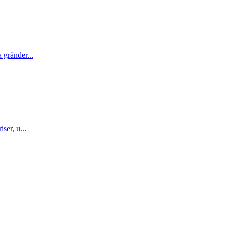
 gränder...
ser, u...