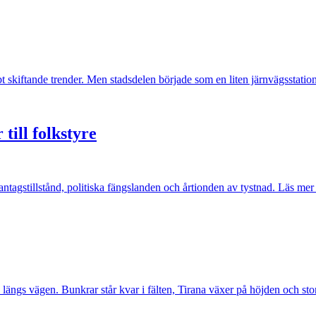
kiftande trender. Men stadsdelen började som en liten järnvägsstation 
 till folkstyre
tagstillstånd, politiska fängslanden och årtionden av tystnad. Läs mer 
längs vägen. Bunkrar står kvar i fälten, Tirana växer på höjden och stora