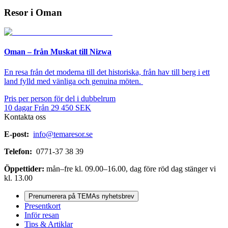
Resor i Oman
Oman – från Muskat till Nizwa
En resa från det moderna till det historiska, från hav till berg i ett
land fylld med vänliga och genuina möten.
Pris per person för del i dubbelrum
10
dagar
Från
29 450
SEK
Kontakta oss
E-post:
info@temaresor.se
Telefon:
0771-37 38 39
Öppettider:
mån–fre kl. 09.00–16.00, dag före röd dag stänger vi
kl. 13.00
Prenumerera på TEMAs nyhetsbrev
Presentkort
Inför resan
Tips & Artiklar