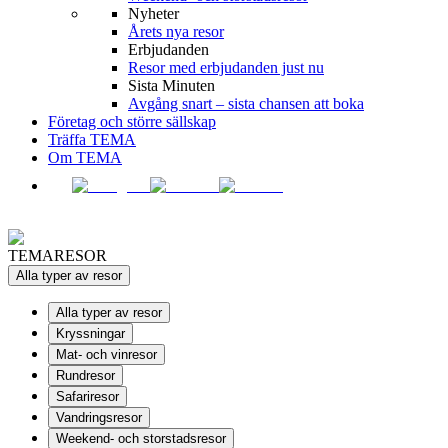
Nyheter
Årets nya resor
Erbjudanden
Resor med erbjudanden just nu
Sista Minuten
Avgång snart – sista chansen att boka
Företag och större sällskap
Träffa TEMA
Om TEMA
TEMARESOR
Alla typer av resor
Alla typer av resor
Kryssningar
Mat- och vinresor
Rundresor
Safariresor
Vandringsresor
Weekend- och storstadsresor