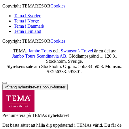
Copyright TEMARESOR
Cookies
Tema i Sverige
Tema i Norge
Tema i Danmark
Tema i Finland
Copyright TEMARESOR
Cookies
TEMA,
Jambo Tours
och
Swanson’s Travel
är en del av:
Jambo Tours Scandinavia AB
. Glödlampsgränd 1, 120 31
Stockholm, Sverige.
Styrelsens säte är i Stockholm. Org.nr.: 556333-5958. Momsnr.:
SE556333-595801.
×
Stäng nyhetsbrevets popup-fönster
Prenumerera på TEMAs nyhetsbrev!
Det bästa sättet att hålla dig uppdaterad i TEMAs värld. Du får de