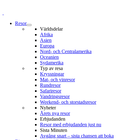
Resor
Världsdelar
Afrika
Asien
Europa
Nord- och Centralamerika
Oceanien
Sydamerika
Typ av resa
Kryssningar
Mat- och vinresor
Rundresor
Safariresor
Vandringsresor
Weekend- och storstadsresor
Nyheter
Årets nya resor
Erbjudanden
Resor med erbjudanden just nu
Sista Minuten
Avgång snart – sista chansen att boka