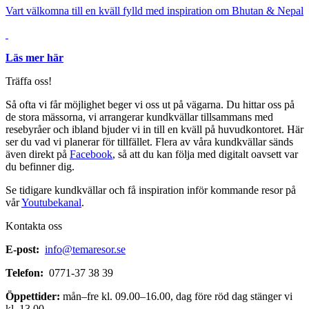
Vart välkomna till en kväll fylld med inspiration om Bhutan & Nepal
Läs mer här
Träffa oss!
Så ofta vi får möjlighet beger vi oss ut på vägarna. Du hittar oss på
de stora mässorna, vi arrangerar kundkvällar tillsammans med
resebyråer och ibland bjuder vi in till en kväll på huvudkontoret. Här
ser du vad vi planerar för tillfället. Flera av våra kundkvällar sänds
även direkt på
Facebook
, så att du kan följa med digitalt oavsett var
du befinner dig.
Se tidigare kundkvällar och få inspiration inför kommande resor på
vår
Youtubekanal
.
Kontakta oss
E-post:
info@temaresor.se
Telefon:
0771-37 38 39
Öppettider:
mån–fre kl. 09.00–16.00, dag före röd dag stänger vi
kl. 13.00