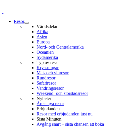
Resor
Världsdelar
Afrika
Asien
Europa
Nord- och Centralamerika
Oceanien
Sydamerika
Typ av resa
Kryssningar
Mat- och vinresor
Rundresor
Safariresor
Vandringsresor
Weekend- och storstadsresor
Nyheter
Årets nya resor
Erbjudanden
Resor med erbjudanden just nu
Sista Minuten
Avgång snart – sista chansen att boka