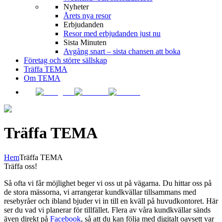
Nyheter
Årets nya resor
Erbjudanden
Resor med erbjudanden just nu
Sista Minuten
Avgång snart – sista chansen att boka
Företag och större sällskap
Träffa TEMA
Om TEMA
Träffa TEMA
Hem
Träffa TEMA
Träffa oss!
Så ofta vi får möjlighet beger vi oss ut på vägarna. Du hittar oss på
de stora mässorna, vi arrangerar kundkvällar tillsammans med
resebyråer och ibland bjuder vi in till en kväll på huvudkontoret. Här
ser du vad vi planerar för tillfället. Flera av våra kundkvällar sänds
även direkt på
Facebook
, så att du kan följa med digitalt oavsett var