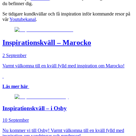
du befinner dig.
Se tidigare kundkvällar och få inspiration inför kommande resor på
vår
Youtubekanal
.
Inspirationskväll – Marocko
2 September
Varmt välkomna till en kväll fylld med inspiration om Marocko!
Läs mer här
Inspirationskväll – i Osby
10 September
Nu kommer vi till Osby! Varmt välkomna till en kväll fylld med
inspiration om vandringar och rundresor!