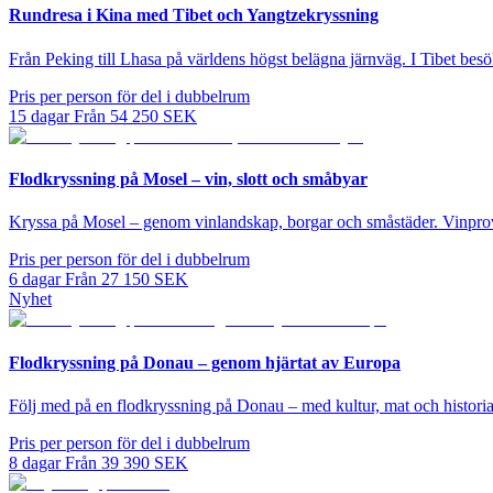
Rundresa i Kina med Tibet och Yangtzekryssning
Från Peking till Lhasa på världens högst belägna järnväg. I Tibet be
Pris per person för del i dubbelrum
15
dagar
Från
54 250
SEK
Flodkryssning på Mosel – vin, slott och småbyar
Kryssa på Mosel – genom vinlandskap, borgar och småstäder. Vinprov
Pris per person för del i dubbelrum
6
dagar
Från
27 150
SEK
Nyhet
Flodkryssning på Donau – genom hjärtat av Europa
Följ med på en flodkryssning på Donau – med kultur, mat och histori
Pris per person för del i dubbelrum
8
dagar
Från
39 390
SEK