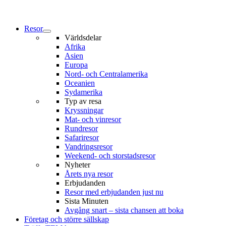
Resor
Världsdelar
Afrika
Asien
Europa
Nord- och Centralamerika
Oceanien
Sydamerika
Typ av resa
Kryssningar
Mat- och vinresor
Rundresor
Safariresor
Vandringsresor
Weekend- och storstadsresor
Nyheter
Årets nya resor
Erbjudanden
Resor med erbjudanden just nu
Sista Minuten
Avgång snart – sista chansen att boka
Företag och större sällskap