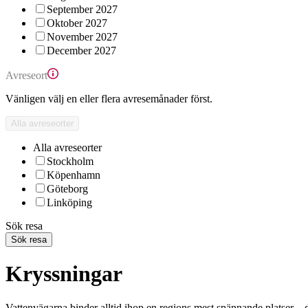
September 2027
Oktober 2027
November 2027
December 2027
Avreseort
Vänligen välj en eller flera avresemånader först.
Alla avreseorter
Alla avreseorter
Stockholm
Köpenhamn
Göteborg
Linköping
Sök resa
Sök resa
Kryssningar
Vattenvägarna binder alltid ihop en regions mest spännande platser – de