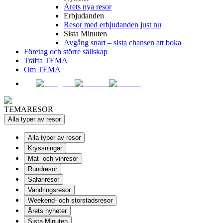
Årets nya resor
Erbjudanden
Resor med erbjudanden just nu
Sista Minuten
Avgång snart – sista chansen att boka
Företag och större sällskap
Träffa TEMA
Om TEMA
TEMARESOR
Alla typer av resor
Alla typer av resor
Kryssningar
Mat- och vinresor
Rundresor
Safariresor
Vandringsresor
Weekend- och storstadsresor
Årets nyheter
Sista Minuten