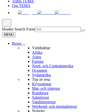
Träffa TEMA
Om TEMA
Header Search Form
MENU
Resor
Världsdelar
Afrika
Asien
Europa
Nord- och Centralamerika
Oceanien
Sydamerika
Typ av resa
Kryssningar
Mat- och vinresor
Rundresor
Safariresor
Vandringsresor
Weekend- och storstadsresor
Nyheter