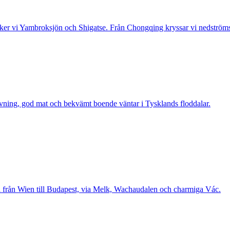
söker vi Yambroksjön och Shigatse. Från Chongqing kryssar vi nedströms
ning, god mat och bekvämt boende väntar i Tysklands floddalar.
a från Wien till Budapest, via Melk, Wachaudalen och charmiga Vác.