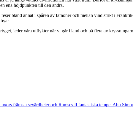
den ena höjdpunkten till den andra.
 reser bland annat i spåren av faraoner och mellan vindistrikt i Frank
 byar.
yget, leder våra utflykter när vi går i land och på flera av kryssninga
 Luxors främsta sevärdheter och Ramses II fantastiska tempel Abu Simbe