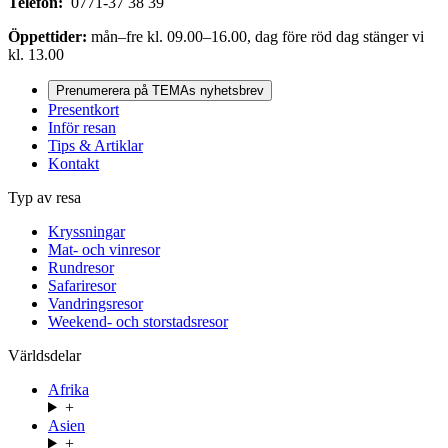
Telefon:
0771-37 38 39
Öppettider:
mån–fre kl. 09.00–16.00, dag före röd dag stänger vi
kl. 13.00
Prenumerera på TEMAs nyhetsbrev
Presentkort
Inför resan
Tips & Artiklar
Kontakt
Typ av resa
Kryssningar
Mat- och vinresor
Rundresor
Safariresor
Vandringsresor
Weekend- och storstadsresor
Världsdelar
Afrika
+
Asien
+