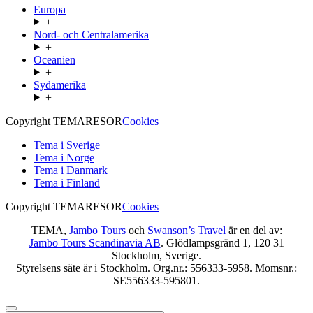
Europa
+
Nord- och Centralamerika
+
Oceanien
+
Sydamerika
+
Copyright TEMARESOR
Cookies
Tema i Sverige
Tema i Norge
Tema i Danmark
Tema i Finland
Copyright TEMARESOR
Cookies
TEMA,
Jambo Tours
och
Swanson’s Travel
är en del av:
Jambo Tours Scandinavia AB
. Glödlampsgränd 1, 120 31
Stockholm, Sverige.
Styrelsens säte är i Stockholm. Org.nr.: 556333-5958. Momsnr.:
SE556333-595801.