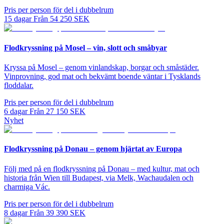
Pris per person för del i dubbelrum
15
dagar
Från
54 250
SEK
Flodkryssning på Mosel – vin, slott och småbyar
Kryssa på Mosel – genom vinlandskap, borgar och småstäder.
Vinprovning, god mat och bekvämt boende väntar i Tysklands
floddalar.
Pris per person för del i dubbelrum
6
dagar
Från
27 150
SEK
Nyhet
Flodkryssning på Donau – genom hjärtat av Europa
Följ med på en flodkryssning på Donau – med kultur, mat och
historia från Wien till Budapest, via Melk, Wachaudalen och
charmiga Vác.
Pris per person för del i dubbelrum
8
dagar
Från
39 390
SEK