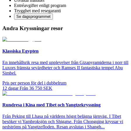
Utvalda måltider
Entréavgifter enligt program
Trygghet med resegaranti
Se dagsprogrammet
Andra Kryssningar resor
Klassiska Egypten
En innehållsrik resa med upplevelser från Gizapyramiderna i norr till
Luxors främsta sevärdheter och Ramses II fantastiska tempel Abu
Simbel.
Pris per person för del i dubbelrum
12
dagar
Från
36 750
SEK
Rundresa i Kina med Tibet och Yangtzekryssning
Från Peking till Lhasa på världens högst belägna järnväg. I Tibet
besöker vi Yambroksjön och Shigatse. Från Chongqing kryssar vi
nedströms på Yangtzefloden. Resan avslutas i Shangh...