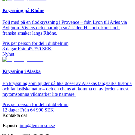
Kryssning på Rhône
Följ med på en flodkryssning i Provence – från Lyon till Arles via
Avignon, Viviers och charmiga småstäder. Historia, konst och
franska smaker längs Rhône.
Pris per person för del i dubbelrum
8
dagar
Från
45 750
SEK
Nyhet
Kryssning i Alaska
En kryssning som bjuder på lika doser av Alaskas färgstarka historia
och fantastiska natur – och en chans att komma en av jordens mest
mytomspunna vildmarker lite närmare.
Pris per person för del i dubbelrum
12
dagar
Från
64 990
SEK
Kontakta oss
E-post:
info@temaresor.se