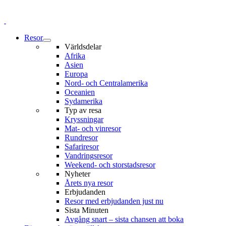
Resor
Världsdelar
Afrika
Asien
Europa
Nord- och Centralamerika
Oceanien
Sydamerika
Typ av resa
Kryssningar
Mat- och vinresor
Rundresor
Safariresor
Vandringsresor
Weekend- och storstadsresor
Nyheter
Årets nya resor
Erbjudanden
Resor med erbjudanden just nu
Sista Minuten
Avgång snart – sista chansen att boka