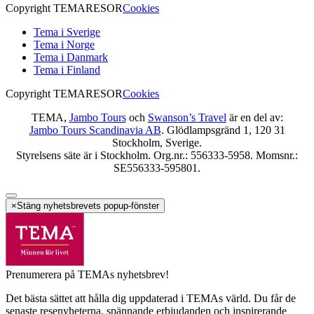
Copyright TEMARESOR
Cookies
Tema i Sverige
Tema i Norge
Tema i Danmark
Tema i Finland
Copyright TEMARESOR
Cookies
TEMA,
Jambo Tours
och
Swanson’s Travel
är en del av:
Jambo Tours Scandinavia AB
. Glödlampsgränd 1, 120 31
Stockholm, Sverige.
Styrelsens säte är i Stockholm. Org.nr.: 556333-5958. Momsnr.:
SE556333-595801.
×
Stäng nyhetsbrevets popup-fönster
Prenumerera på TEMAs nyhetsbrev!
Det bästa sättet att hålla dig uppdaterad i TEMAs värld. Du får de
senaste resenyheterna, spännande erbjudanden och inspirerande