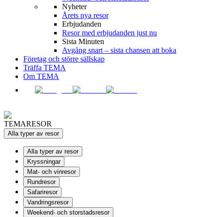
Nyheter
Årets nya resor
Erbjudanden
Resor med erbjudanden just nu
Sista Minuten
Avgång snart – sista chansen att boka
Företag och större sällskap
Träffa TEMA
Om TEMA
TEMARESOR
Alla typer av resor
Alla typer av resor
Kryssningar
Mat- och vinresor
Rundresor
Safariresor
Vandringsresor
Weekend- och storstadsresor