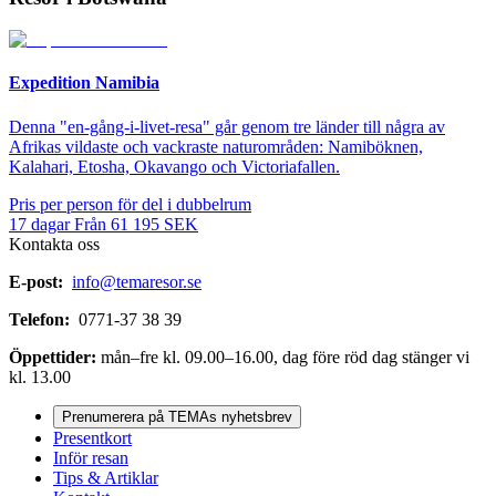
Expedition Namibia
Denna "en-gång-i-livet-resa" går genom tre länder till några av
Afrikas vildaste och vackraste naturområden: Namiböknen,
Kalahari, Etosha, Okavango och Victoriafallen.
Pris per person för del i dubbelrum
17
dagar
Från
61 195
SEK
Kontakta oss
E-post:
info@temaresor.se
Telefon:
0771-37 38 39
Öppettider:
mån–fre kl. 09.00–16.00, dag före röd dag stänger vi
kl. 13.00
Prenumerera på TEMAs nyhetsbrev
Presentkort
Inför resan
Tips & Artiklar