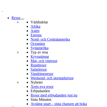
Resor
Världsdelar
Afrika
Asien
Europa
Nord- och Centralamerika
Oceanien
Sydamerika
Typ av resa
Kryssningar
Mat- och vinresor
Rundresor
Safariresor
Vandringsresor
Weekend- och storstadsresor
Nyheter
Årets nya resor
Erbjudanden
Resor med erbjudanden just nu
Sista Minuten
Avgång snart – sista chansen att boka