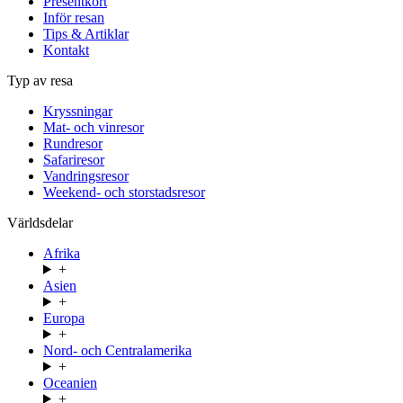
Presentkort
Inför resan
Tips & Artiklar
Kontakt
Typ av resa
Kryssningar
Mat- och vinresor
Rundresor
Safariresor
Vandringsresor
Weekend- och storstadsresor
Världsdelar
Afrika
+
Asien
+
Europa
+
Nord- och Centralamerika
+
Oceanien
+