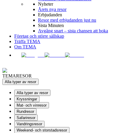
Nyheter
Årets nya resor
Erbjudanden
Resor med erbjudanden just nu
Sista Minuten
Avgång snart – sista chansen att boka
Företag och större sällskap
Träffa TEMA
Om TEMA
TEMARESOR
Alla typer av resor
Alla typer av resor
Kryssningar
Mat- och vinresor
Rundresor
Safariresor
Vandringsresor
Weekend- och storstadsresor