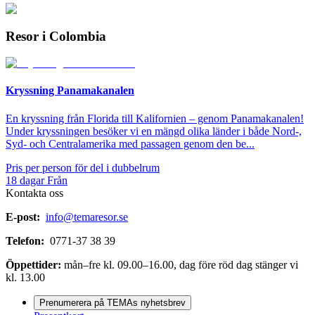
Resor i Colombia
Kryssning Panamakanalen
En kryssning från Florida till Kalifornien – genom Panamakanalen!
Under kryssningen besöker vi en mängd olika länder i både Nord-,
Syd- och Centralamerika med passagen genom den be...
Pris per person för del i dubbelrum
18
dagar
Från
Kontakta oss
E-post:
info@temaresor.se
Telefon:
0771-37 38 39
Öppettider:
mån–fre kl. 09.00–16.00, dag före röd dag stänger vi
kl. 13.00
Prenumerera på TEMAs nyhetsbrev