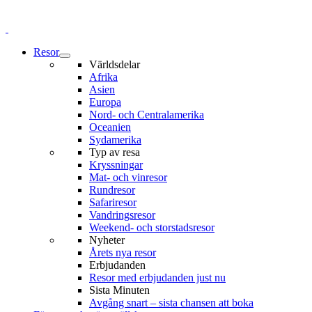
Resor
Världsdelar
Afrika
Asien
Europa
Nord- och Centralamerika
Oceanien
Sydamerika
Typ av resa
Kryssningar
Mat- och vinresor
Rundresor
Safariresor
Vandringsresor
Weekend- och storstadsresor
Nyheter
Årets nya resor
Erbjudanden
Resor med erbjudanden just nu
Sista Minuten
Avgång snart – sista chansen att boka