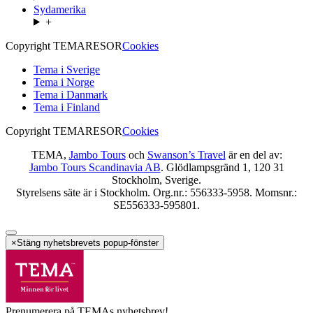
Sydamerika
+
Copyright TEMARESOR
Cookies
Tema i Sverige
Tema i Norge
Tema i Danmark
Tema i Finland
Copyright TEMARESOR
Cookies
TEMA,
Jambo Tours
och
Swanson’s Travel
är en del av:
Jambo Tours Scandinavia AB
. Glödlampsgränd 1, 120 31
Stockholm, Sverige.
Styrelsens säte är i Stockholm. Org.nr.: 556333-5958. Momsnr.:
SE556333-595801.
×
Stäng nyhetsbrevets popup-fönster
Prenumerera på TEMAs nyhetsbrev!