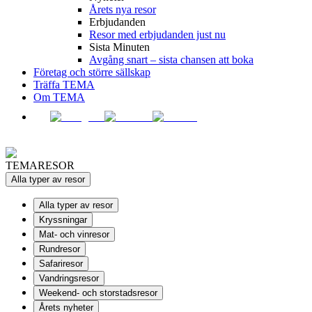
Årets nya resor
Erbjudanden
Resor med erbjudanden just nu
Sista Minuten
Avgång snart – sista chansen att boka
Företag och större sällskap
Träffa TEMA
Om TEMA
TEMARESOR
Alla typer av resor
Alla typer av resor
Kryssningar
Mat- och vinresor
Rundresor
Safariresor
Vandringsresor
Weekend- och storstadsresor
Årets nyheter