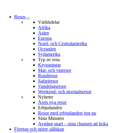
Resor
Världsdelar
Afrika
Asien
Europa
Nord- och Centralamerika
Oceanien
Sydamerika
Typ av resa
Kryssningar
Mat- och vinresor
Rundresor
Safariresor
Vandringsresor
Weekend- och storstadsresor
Nyheter
Årets nya resor
Erbjudanden
Resor med erbjudanden just nu
Sista Minuten
Avgång snart – sista chansen att boka
Företag och större sällskap