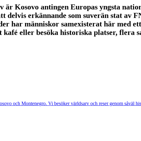
v är Kosovo antingen Europas yngsta nation 
ått delvis erkännande som suverän stat av F
ider har människor samexisterat här med ett
t kafé eller besöka historiska platser, flera 
Kosovo och Montenegro. Vi besöker världsarv och reser genom såväl hist