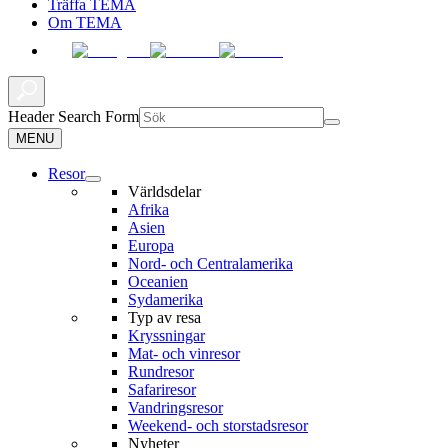
Träffa TEMA
Om TEMA
Header Search Form
MENU
Resor
Världsdelar
Afrika
Asien
Europa
Nord- och Centralamerika
Oceanien
Sydamerika
Typ av resa
Kryssningar
Mat- och vinresor
Rundresor
Safariresor
Vandringsresor
Weekend- och storstadsresor
Nyheter