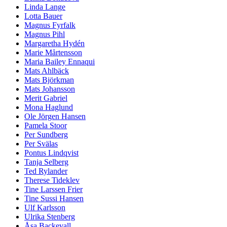
Linda Lange
Lotta Bauer
Magnus Fyrfalk
Magnus Pihl
Margaretha Hydén
Marie Mårtensson
Maria Bailey Ennaqui
Mats Ahlbäck
Mats Björkman
Mats Johansson
Merit Gabriel
Mona Haglund
Ole Jörgen Hansen
Pamela Stoor
Per Sundberg
Per Svälas
Pontus Lindqvist
Tanja Selberg
Ted Rylander
Therese Tideklev
Tine Larssen Frier
Tine Sussi Hansen
Ulf Karlsson
Ulrika Stenberg
Åsa Backevall