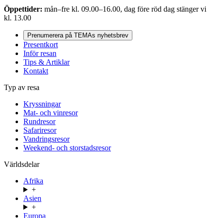
Öppettider:
mån–fre kl. 09.00–16.00, dag före röd dag stänger vi
kl. 13.00
Prenumerera på TEMAs nyhetsbrev
Presentkort
Inför resan
Tips & Artiklar
Kontakt
Typ av resa
Kryssningar
Mat- och vinresor
Rundresor
Safariresor
Vandringsresor
Weekend- och storstadsresor
Världsdelar
Afrika
+
Asien
+
Europa