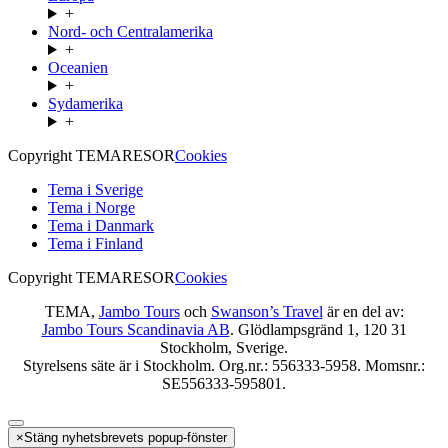
+
Nord- och Centralamerika
+
Oceanien
+
Sydamerika
+
Copyright TEMARESOR
Cookies
Tema i Sverige
Tema i Norge
Tema i Danmark
Tema i Finland
Copyright TEMARESOR
Cookies
TEMA,
Jambo Tours
och
Swanson’s Travel
är en del av:
Jambo Tours Scandinavia AB
. Glödlampsgränd 1, 120 31
Stockholm, Sverige.
Styrelsens säte är i Stockholm. Org.nr.: 556333-5958. Momsnr.:
SE556333-595801.
×
Stäng nyhetsbrevets popup-fönster