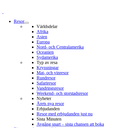
Resor
Världsdelar
Afrika
Asien
Europa
Nord- och Centralamerika
Oceanien
Sydamerika
Typ av resa
Kryssningar
Mat- och vinresor
Rundresor
Safariresor
Vandringsresor
Weekend- och storstadsresor
Nyheter
Årets nya resor
Erbjudanden
Resor med erbjudanden just nu
Sista Minuten
Avgång snart – sista chansen att boka