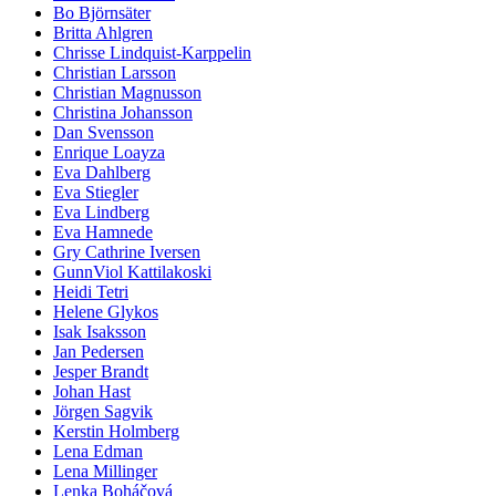
Bo Björnsäter
Britta Ahlgren
Chrisse Lindquist-Karppelin
Christian Larsson
Christian Magnusson
Christina Johansson
Dan Svensson
Enrique Loayza
Eva Dahlberg
Eva Stiegler
Eva Lindberg
Eva Hamnede
Gry Cathrine Iversen
GunnViol Kattilakoski
Heidi Tetri
Helene Glykos
Isak Isaksson
Jan Pedersen
Jesper Brandt
Johan Hast
Jörgen Sagvik
Kerstin Holmberg
Lena Edman
Lena Millinger
Lenka Boháčová