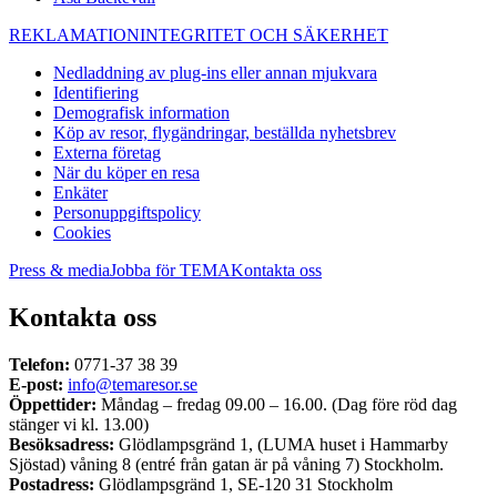
REKLAMATION
INTEGRITET OCH SÄKERHET
Nedladdning av plug-ins eller annan mjukvara
Identifiering
Demografisk information
Köp av resor, flygändringar, beställda nyhetsbrev
Externa företag
När du köper en resa
Enkäter
Personuppgiftspolicy
Cookies
Press & media
Jobba för TEMA
Kontakta oss
Kontakta oss
Telefon:
0771-37 38 39
E-post:
info@temaresor.se
Öppettider:
Måndag – fredag 09.00 – 16.00. (Dag före röd dag
stänger vi kl. 13.00)
Besöksadress:
Glödlampsgränd 1, (LUMA huset i Hammarby
Sjöstad) våning 8 (entré från gatan är på våning 7) Stockholm.
Postadress:
Glödlampsgränd 1, SE-120 31 Stockholm