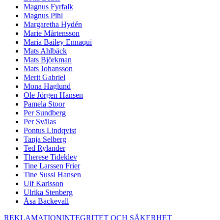
Magnus Fyrfalk
Magnus Pihl
Margaretha Hydén
Marie Mårtensson
Maria Bailey Ennaqui
Mats Ahlbäck
Mats Björkman
Mats Johansson
Merit Gabriel
Mona Haglund
Ole Jörgen Hansen
Pamela Stoor
Per Sundberg
Per Svälas
Pontus Lindqvist
Tanja Selberg
Ted Rylander
Therese Tideklev
Tine Larssen Frier
Tine Sussi Hansen
Ulf Karlsson
Ulrika Stenberg
Åsa Backevall
REKLAMATION
INTEGRITET OCH SÄKERHET