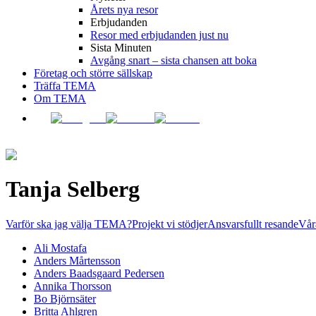
Årets nya resor
Erbjudanden
Resor med erbjudanden just nu
Sista Minuten
Avgång snart – sista chansen att boka
Företag och större sällskap
Träffa TEMA
Om TEMA
Tanja Selberg
Varför ska jag välja TEMA?
Projekt vi stödjer
Ansvarsfullt resande
Vår
Ali Mostafa
Anders Mårtensson
Anders Baadsgaard Pedersen
Annika Thorsson
Bo Björnsäter
Britta Ahlgren