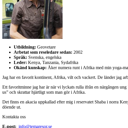
Utbildning:
Geovetare
Arbetat som reseledare sedan:
2002
Språk:
Svenska, engelska
Leder:
Kenya, Tanzania, Sydafrika
Okänd kunskap:
Åker numera runt i Afrika med min yoga-mat
Jag har en favorit kontinent, Afrika, vilt och vackert. De länder jag arb
Ett favoritminne jag har är när vi lyckats rulla ifrån en närgången ung
us” och skrattar hjärtligt som man gör i Afrika.
Det finns en akacia uppkallad efter mig i reservatet Shaba i norra Ken
döende ut.
Kontakta oss
E-post:
info@temaresor.se