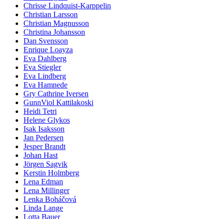
Chrisse Lindquist-Karppelin
Christian Larsson
Christian Magnusson
Christina Johansson
Dan Svensson
Enrique Loayza
Eva Dahlberg
Eva Stiegler
Eva Lindberg
Eva Hamnede
Gry Cathrine Iversen
GunnViol Kattilakoski
Heidi Tetri
Helene Glykos
Isak Isaksson
Jan Pedersen
Jesper Brandt
Johan Hast
Jörgen Sagvik
Kerstin Holmberg
Lena Edman
Lena Millinger
Lenka Boháčová
Linda Lange
Lotta Bauer