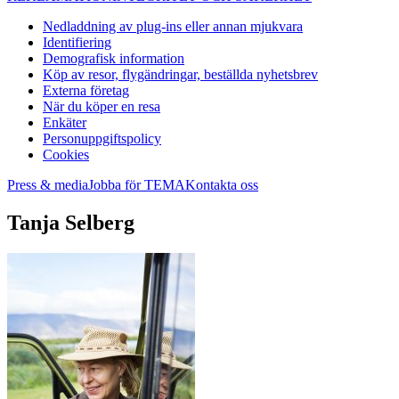
Nedladdning av plug-ins eller annan mjukvara
Identifiering
Demografisk information
Köp av resor, flygändringar, beställda nyhetsbrev
Externa företag
När du köper en resa
Enkäter
Personuppgiftspolicy
Cookies
Press & media
Jobba för TEMA
Kontakta oss
Tanja Selberg