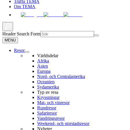
Träffa TEMA
Om TEMA
Header Search Form
MENU
Resor
Världsdelar
Afrika
Asien
Europa
Nord- och Centralamerika
Oceanien
Sydamerika
Typ av resa
Kryssningar
Mat- och vinresor
Rundresor
Safariresor
Vandringsresor
Weekend- och storstadsresor
Nyheter