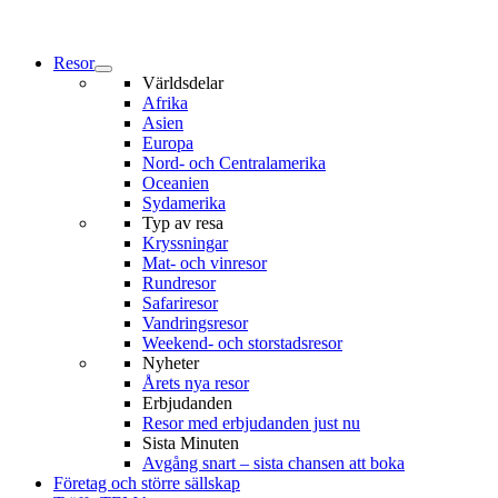
Resor
Världsdelar
Afrika
Asien
Europa
Nord- och Centralamerika
Oceanien
Sydamerika
Typ av resa
Kryssningar
Mat- och vinresor
Rundresor
Safariresor
Vandringsresor
Weekend- och storstadsresor
Nyheter
Årets nya resor
Erbjudanden
Resor med erbjudanden just nu
Sista Minuten
Avgång snart – sista chansen att boka
Företag och större sällskap