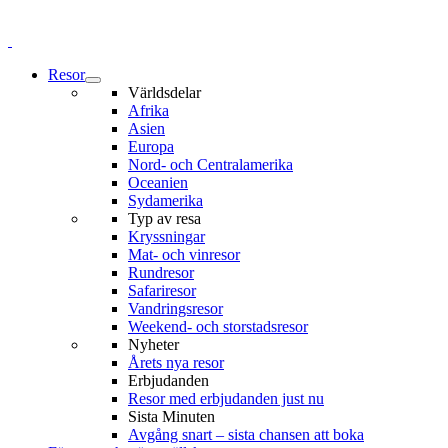
Resor
Världsdelar
Afrika
Asien
Europa
Nord- och Centralamerika
Oceanien
Sydamerika
Typ av resa
Kryssningar
Mat- och vinresor
Rundresor
Safariresor
Vandringsresor
Weekend- och storstadsresor
Nyheter
Årets nya resor
Erbjudanden
Resor med erbjudanden just nu
Sista Minuten
Avgång snart – sista chansen att boka