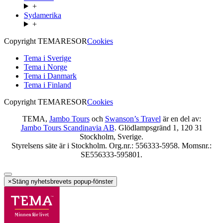
+
Sydamerika
+
Copyright TEMARESOR
Cookies
Tema i Sverige
Tema i Norge
Tema i Danmark
Tema i Finland
Copyright TEMARESOR
Cookies
TEMA,
Jambo Tours
och
Swanson’s Travel
är en del av:
Jambo Tours Scandinavia AB
. Glödlampsgränd 1, 120 31
Stockholm, Sverige.
Styrelsens säte är i Stockholm. Org.nr.: 556333-5958. Momsnr.:
SE556333-595801.
×
Stäng nyhetsbrevets popup-fönster