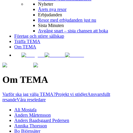
Nyheter
Årets nya resor
Erbjudanden
Resor med erbjudanden just nu
Sista Minuten
Avgång snart – sista chansen att boka
Företag och större sällskap
Träffa TEMA
Om TEMA
Om TEMA
Varför ska jag välja TEMA?
Projekt vi stödjer
Ansvarsfullt
resande
Våra reseledare
Ali Mostafa
Anders Mårtensson
Anders Baadsgaard Pedersen
Annika Thorsson
Bo Björnsäter