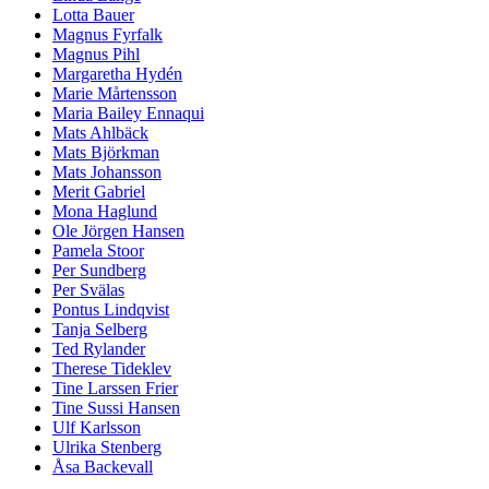
Lotta Bauer
Magnus Fyrfalk
Magnus Pihl
Margaretha Hydén
Marie Mårtensson
Maria Bailey Ennaqui
Mats Ahlbäck
Mats Björkman
Mats Johansson
Merit Gabriel
Mona Haglund
Ole Jörgen Hansen
Pamela Stoor
Per Sundberg
Per Svälas
Pontus Lindqvist
Tanja Selberg
Ted Rylander
Therese Tideklev
Tine Larssen Frier
Tine Sussi Hansen
Ulf Karlsson
Ulrika Stenberg
Åsa Backevall