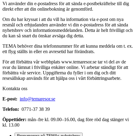
Vi använder din e-postadress för att sända e-postbekräftelse till dig
direkt efter att din onlinebokning är genomförd.
Om du har kryssat i att du vill ha information via e-post om nya
resmål och erbjudanden använder vi din e-postadress för att sända
nyhetsbrev och informationsmeddelanden. Detta är helt frivilligt och
du kan så snart du önskar avsäga dig detta.
TEMA behöver dina telefonnummer för att kunna meddela om t. ex.
ett flyg ställts in eller en avresetid har förändrats.
För att förbättra vår webbplats www.temaresor.se tar vi del av de
svar du lämnat i frivilliga enkäter online. Vi arbetar ständigt för att
förbättra vår service. Uppgifterna du fyller i om dig och ditt
resesällskap används för att hjälpa oss i vårt förbättringsarbete.
Kontakta oss
E-post:
info@temaresor.se
Telefon:
0771-37 38 39
Öppettider:
mån–fre kl. 09.00–16.00, dag före röd dag stänger vi
kl. 13.00
Prenumerera på TEMAs nyhetsbrev