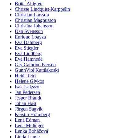
Britta Ahlgren
Chrisse Lindquist-Karppelin
Christian Larsson
Christian Magnusson
Christina Johansson
Dan Svensson
Enrique Loayza
Eva Dahlberg
Eva Stiegler
Eva Lindberg
Eva Hamnede
Gry Cathrine Iversen
GunnViol Kattilakoski
Heidi Tetri
Helene Glykos
Isak Isaksson
Jan Pedersen
Jesper Brandt
Johan Hast
Jörgen Sagvik
Kerstin Holmberg
Lena Edman
Lena Millinger
Lenka Boháčová
Linda Lange