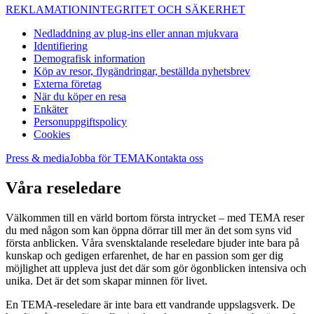
REKLAMATION
INTEGRITET OCH SÄKERHET
Nedladdning av plug-ins eller annan mjukvara
Identifiering
Demografisk information
Köp av resor, flygändringar, beställda nyhetsbrev
Externa företag
När du köper en resa
Enkäter
Personuppgiftspolicy
Cookies
Press & media
Jobba för TEMA
Kontakta oss
Våra reseledare
Välkommen till en värld bortom första intrycket – med TEMA reser
du med någon som kan öppna dörrar till mer än det som syns vid
första anblicken. Våra svensktalande reseledare bjuder inte bara på
kunskap och gedigen erfarenhet, de har en passion som ger dig
möjlighet att uppleva just det där som gör ögonblicken intensiva och
unika. Det är det som skapar minnen för livet.
En TEMA-reseledare är inte bara ett vandrande uppslagsverk. De