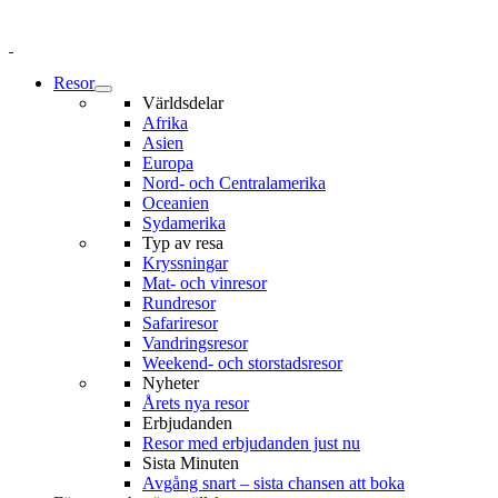
Resor
Världsdelar
Afrika
Asien
Europa
Nord- och Centralamerika
Oceanien
Sydamerika
Typ av resa
Kryssningar
Mat- och vinresor
Rundresor
Safariresor
Vandringsresor
Weekend- och storstadsresor
Nyheter
Årets nya resor
Erbjudanden
Resor med erbjudanden just nu
Sista Minuten
Avgång snart – sista chansen att boka