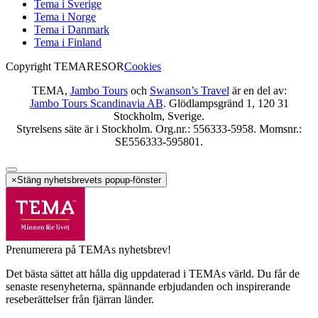
Tema i Sverige
Tema i Norge
Tema i Danmark
Tema i Finland
Copyright TEMARESOR
Cookies
TEMA,
Jambo Tours
och
Swanson’s Travel
är en del av:
Jambo Tours Scandinavia AB
. Glödlampsgränd 1, 120 31
Stockholm, Sverige.
Styrelsens säte är i Stockholm. Org.nr.: 556333-5958. Momsnr.:
SE556333-595801.
×
Stäng nyhetsbrevets popup-fönster
Prenumerera på TEMAs nyhetsbrev!
Det bästa sättet att hålla dig uppdaterad i TEMAs värld. Du får de
senaste resenyheterna, spännande erbjudanden och inspirerande
reseberättelser från fjärran länder.