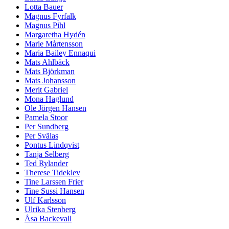
Lotta Bauer
Magnus Fyrfalk
Magnus Pihl
Margaretha Hydén
Marie Mårtensson
Maria Bailey Ennaqui
Mats Ahlbäck
Mats Björkman
Mats Johansson
Merit Gabriel
Mona Haglund
Ole Jörgen Hansen
Pamela Stoor
Per Sundberg
Per Svälas
Pontus Lindqvist
Tanja Selberg
Ted Rylander
Therese Tideklev
Tine Larssen Frier
Tine Sussi Hansen
Ulf Karlsson
Ulrika Stenberg
Åsa Backevall