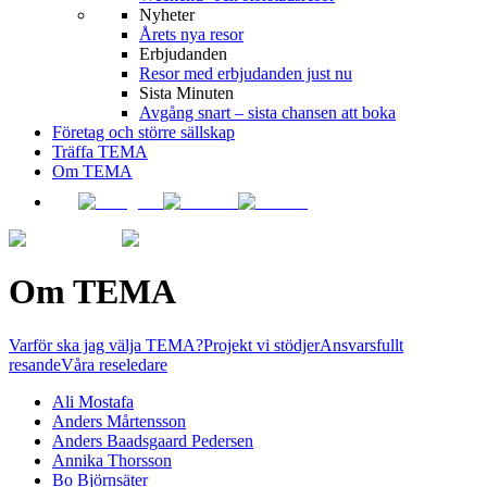
Nyheter
Årets nya resor
Erbjudanden
Resor med erbjudanden just nu
Sista Minuten
Avgång snart – sista chansen att boka
Företag och större sällskap
Träffa TEMA
Om TEMA
Om TEMA
Varför ska jag välja TEMA?
Projekt vi stödjer
Ansvarsfullt
resande
Våra reseledare
Ali Mostafa
Anders Mårtensson
Anders Baadsgaard Pedersen
Annika Thorsson
Bo Björnsäter