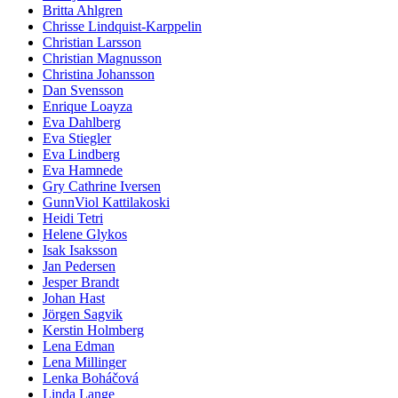
Britta Ahlgren
Chrisse Lindquist-Karppelin
Christian Larsson
Christian Magnusson
Christina Johansson
Dan Svensson
Enrique Loayza
Eva Dahlberg
Eva Stiegler
Eva Lindberg
Eva Hamnede
Gry Cathrine Iversen
GunnViol Kattilakoski
Heidi Tetri
Helene Glykos
Isak Isaksson
Jan Pedersen
Jesper Brandt
Johan Hast
Jörgen Sagvik
Kerstin Holmberg
Lena Edman
Lena Millinger
Lenka Boháčová
Linda Lange