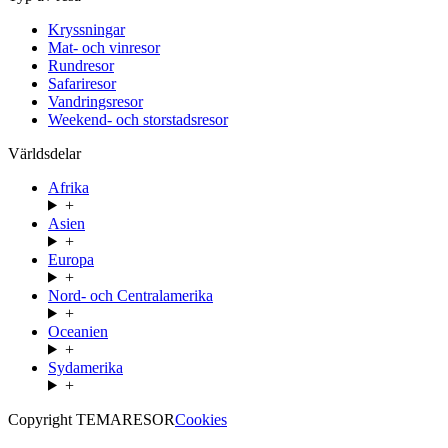
Kryssningar
Mat- och vinresor
Rundresor
Safariresor
Vandringsresor
Weekend- och storstadsresor
Världsdelar
Afrika
+
Asien
+
Europa
+
Nord- och Centralamerika
+
Oceanien
+
Sydamerika
+
Copyright TEMARESOR
Cookies