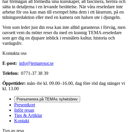
har förmågan att förmedla sina kunskaper, att fascinera, beröra och
sätta in detaljerna i en levande berättelse. När våra reseledare inte
arbetar för oss kan man till exempel hitta dem i ett lärarrum, på en
tidningsredaktion eller med en kamera om halsen ute i djungeln.
Vem som leder just din resa kan inte alltid garanteras i förväg, men
oavsett vem du möter reser du med en kunnig TEMA-reseledare
som ger dig en djupare inblick i resmålets kultur, historia och
vardagsliv.
Kontakta oss
E-post:
info@temaresor.se
Telefon:
0771-37 38 39
Öppettider:
mån–fre kl. 09.00–16.00, dag före röd dag stänger vi
kl. 13.00
Prenumerera på TEMAs nyhetsbrev
Presentkort
Inför resan
Tips & Artiklar
Kontakt
Typ av resa