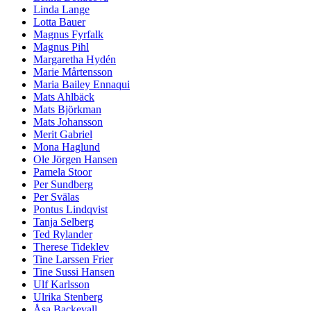
Linda Lange
Lotta Bauer
Magnus Fyrfalk
Magnus Pihl
Margaretha Hydén
Marie Mårtensson
Maria Bailey Ennaqui
Mats Ahlbäck
Mats Björkman
Mats Johansson
Merit Gabriel
Mona Haglund
Ole Jörgen Hansen
Pamela Stoor
Per Sundberg
Per Svälas
Pontus Lindqvist
Tanja Selberg
Ted Rylander
Therese Tideklev
Tine Larssen Frier
Tine Sussi Hansen
Ulf Karlsson
Ulrika Stenberg
Åsa Backevall