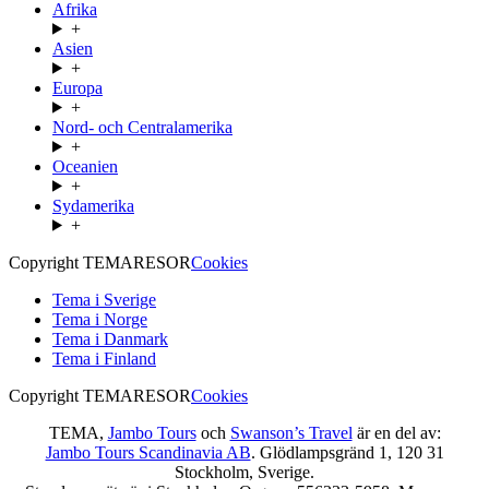
Afrika
+
Asien
+
Europa
+
Nord- och Centralamerika
+
Oceanien
+
Sydamerika
+
Copyright TEMARESOR
Cookies
Tema i Sverige
Tema i Norge
Tema i Danmark
Tema i Finland
Copyright TEMARESOR
Cookies
TEMA,
Jambo Tours
och
Swanson’s Travel
är en del av:
Jambo Tours Scandinavia AB
. Glödlampsgränd 1, 120 31
Stockholm, Sverige.