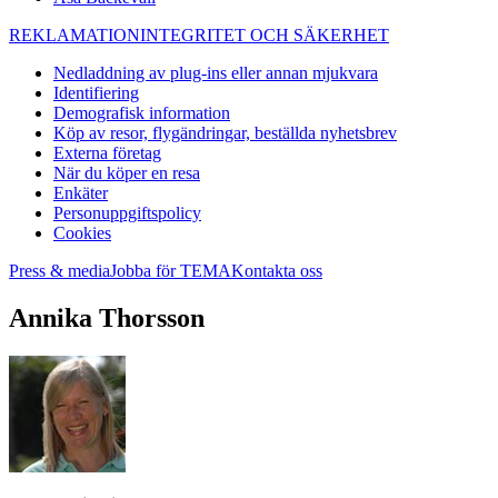
REKLAMATION
INTEGRITET OCH SÄKERHET
Nedladdning av plug-ins eller annan mjukvara
Identifiering
Demografisk information
Köp av resor, flygändringar, beställda nyhetsbrev
Externa företag
När du köper en resa
Enkäter
Personuppgiftspolicy
Cookies
Press & media
Jobba för TEMA
Kontakta oss
Annika Thorsson