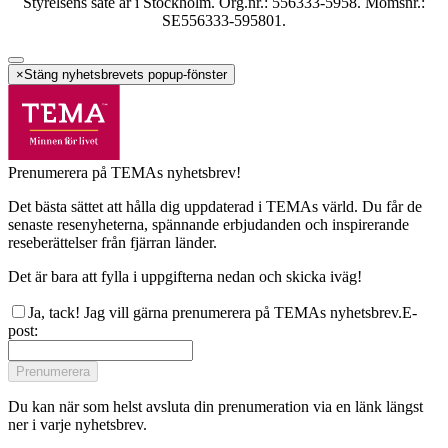
Styrelsens säte är i Stockholm. Org.nr.: 556333-5958. Momsnr.:
SE556333-595801.
×
Stäng nyhetsbrevets popup-fönster
Prenumerera på TEMAs nyhetsbrev!
Det bästa sättet att hålla dig uppdaterad i TEMAs värld. Du får de
senaste resenyheterna, spännande erbjudanden och inspirerande
reseberättelser från fjärran länder.
Det är bara att fylla i uppgifterna nedan och skicka iväg!
Ja, tack! Jag vill gärna prenumerera på TEMAs nyhetsbrev.
E-
post
:
Prenumerera
Du kan när som helst avsluta din prenumeration via en länk längst
ner i varje nyhetsbrev.