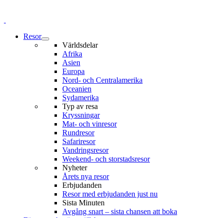
Resor
Världsdelar
Afrika
Asien
Europa
Nord- och Centralamerika
Oceanien
Sydamerika
Typ av resa
Kryssningar
Mat- och vinresor
Rundresor
Safariresor
Vandringsresor
Weekend- och storstadsresor
Nyheter
Årets nya resor
Erbjudanden
Resor med erbjudanden just nu
Sista Minuten
Avgång snart – sista chansen att boka