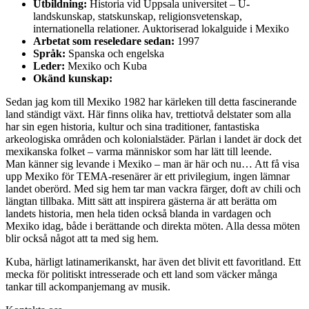
Utbildning:
Historia vid Uppsala universitet – U-
landskunskap, statskunskap, religionsvetenskap,
internationella relationer. Auktoriserad lokalguide i Mexiko
Arbetat som reseledare sedan:
1997
Språk:
Spanska och engelska
Leder:
Mexiko och Kuba
Okänd kunskap:
Sedan jag kom till Mexiko 1982 har kärleken till detta fascinerande
land ständigt växt. Här finns olika hav, trettiotvå delstater som alla
har sin egen historia, kultur och sina traditioner, fantastiska
arkeologiska områden och kolonialstäder. Pärlan i landet är dock det
mexikanska folket – varma människor som har lätt till leende.
Man känner sig levande i Mexiko – man är här och nu… Att få visa
upp Mexiko för TEMA-resenärer är ett privilegium, ingen lämnar
landet oberörd. Med sig hem tar man vackra färger, doft av chili och
längtan tillbaka. Mitt sätt att inspirera gästerna är att berätta om
landets historia, men hela tiden också blanda in vardagen och
Mexiko idag, både i berättande och direkta möten. Alla dessa möten
blir också något att ta med sig hem.
Kuba, härligt latinamerikanskt, har även det blivit ett favoritland. Ett
mecka för politiskt intresserade och ett land som väcker många
tankar till ackompanjemang av musik.