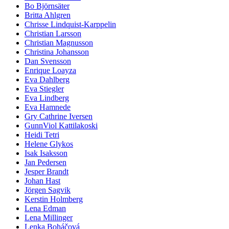
Bo Björnsäter
Britta Ahlgren
Chrisse Lindquist-Karppelin
Christian Larsson
Christian Magnusson
Christina Johansson
Dan Svensson
Enrique Loayza
Eva Dahlberg
Eva Stiegler
Eva Lindberg
Eva Hamnede
Gry Cathrine Iversen
GunnViol Kattilakoski
Heidi Tetri
Helene Glykos
Isak Isaksson
Jan Pedersen
Jesper Brandt
Johan Hast
Jörgen Sagvik
Kerstin Holmberg
Lena Edman
Lena Millinger
Lenka Boháčová