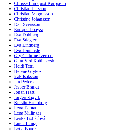
Chrisse Lindquist-Karppelin
Christian Larsson
Christian Magnusson
Christina Johansson
Dan Svensson
Enrique Loayza
Eva Dahlberg
Eva Stiegler
Eva Lindberg
Eva Hamnede
Gry Cathrine Iversen
GunnViol Kattilakoski
Heidi Tetri
Helene Glykos
Isak Isaksson
Jan Pedersen
Jesper Brandt
Johan Hast
Jörgen Sagvik
Kerstin Holmberg
Lena Edman
Lena Millinger
Lenka Boháčová
Linda Lange
Lotta Bauer