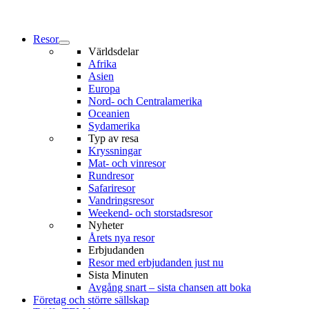
Resor
Världsdelar
Afrika
Asien
Europa
Nord- och Centralamerika
Oceanien
Sydamerika
Typ av resa
Kryssningar
Mat- och vinresor
Rundresor
Safariresor
Vandringsresor
Weekend- och storstadsresor
Nyheter
Årets nya resor
Erbjudanden
Resor med erbjudanden just nu
Sista Minuten
Avgång snart – sista chansen att boka
Företag och större sällskap