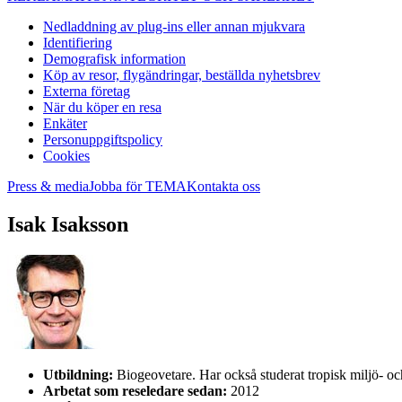
Nedladdning av plug-ins eller annan mjukvara
Identifiering
Demografisk information
Köp av resor, flygändringar, beställda nyhetsbrev
Externa företag
När du köper en resa
Enkäter
Personuppgiftspolicy
Cookies
Press & media
Jobba för TEMA
Kontakta oss
Isak Isaksson
Utbildning:
Biogeovetare. Har också studerat tropisk miljö- o
Arbetat som reseledare sedan:
2012