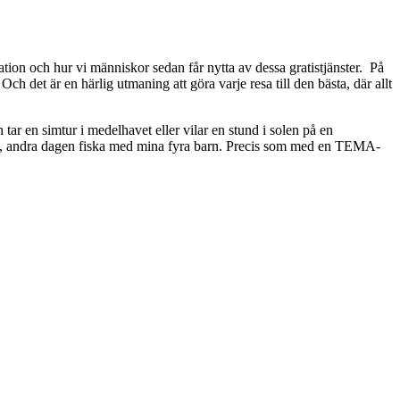
nation och hur vi människor sedan får nytta av dessa gratistjänster. På
ch det är en härlig utmaning att göra varje resa till den bästa, där allt
ar en simtur i medelhavet eller vilar en stund i solen på en
gen, andra dagen fiska med mina fyra barn. Precis som med en TEMA-