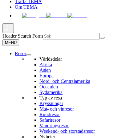
Träffa TEMA
Om TEMA
Header Search Form
MENU
Resor
Världsdelar
Afrika
Asien
Europa
Nord- och Centralamerika
Oceanien
Sydamerika
Typ av resa
Kryssningar
Mat- och vinresor
Rundresor
Safariresor
Vandringsresor
Weekend- och storstadsresor
Nyheter