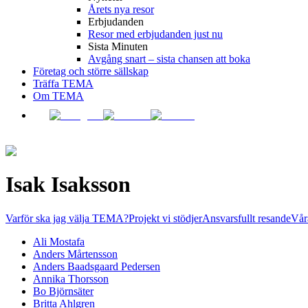
Årets nya resor
Erbjudanden
Resor med erbjudanden just nu
Sista Minuten
Avgång snart – sista chansen att boka
Företag och större sällskap
Träffa TEMA
Om TEMA
Isak Isaksson
Varför ska jag välja TEMA?
Projekt vi stödjer
Ansvarsfullt resande
Vår
Ali Mostafa
Anders Mårtensson
Anders Baadsgaard Pedersen
Annika Thorsson
Bo Björnsäter
Britta Ahlgren