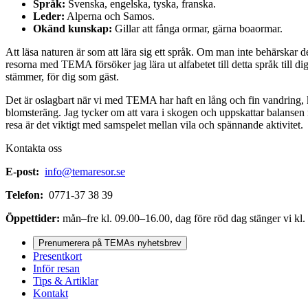
Språk:
Svenska, engelska, tyska, franska.
Leder:
Alperna och Samos.
Okänd kunskap:
Gillar att fånga ormar, gärna boaormar.
Att läsa naturen är som att lära sig ett språk. Om man inte behärskar d
resorna med TEMA försöker jag lära ut alfabetet till detta språk till di
stämmer, för dig som gäst.
Det är oslagbart när vi med TEMA har haft en lång och fin vandring, ka
blomsteräng. Jag tycker om att vara i skogen och uppskattar balanse
resa är det viktigt med samspelet mellan vila och spännande aktivitet.
Kontakta oss
E-post:
info@temaresor.se
Telefon:
0771-37 38 39
Öppettider:
mån–fre kl. 09.00–16.00, dag före röd dag stänger vi kl.
Prenumerera på TEMAs nyhetsbrev
Presentkort
Inför resan
Tips & Artiklar
Kontakt