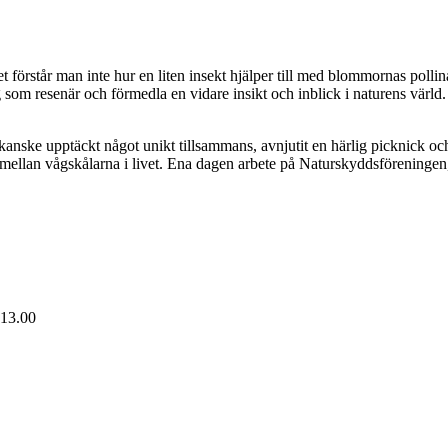
et förstår man inte hur en liten insekt hjälper till med blommornas polli
g som resenär och förmedla en vidare insikt och inblick i naturens värld. O
nske upptäckt något unikt tillsammans, avnjutit en härlig picknick och t
n mellan vågskålarna i livet. Ena dagen arbete på Naturskyddsförenin
 13.00