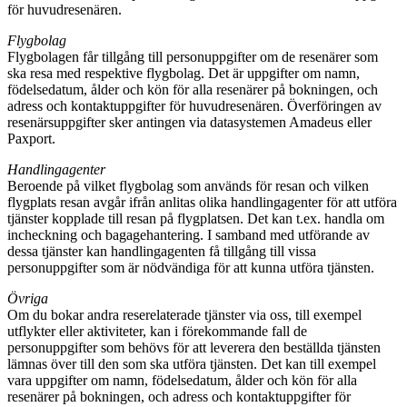
för huvudresenären.
Flygbolag
Flygbolagen får tillgång till personuppgifter om de resenärer som
ska resa med respektive flygbolag. Det är uppgifter om namn,
födelsedatum, ålder och kön för alla resenärer på bokningen, och
adress och kontaktuppgifter för huvudresenären. Överföringen av
resenärsuppgifter sker antingen via datasystemen Amadeus eller
Paxport.
Handlingagenter
Beroende på vilket flygbolag som används för resan och vilken
flygplats resan avgår ifrån anlitas olika handlingagenter för att utföra
tjänster kopplade till resan på flygplatsen. Det kan t.ex. handla om
incheckning och bagagehantering. I samband med utförande av
dessa tjänster kan handlingagenten få tillgång till vissa
personuppgifter som är nödvändiga för att kunna utföra tjänsten.
Övriga
Om du bokar andra reserelaterade tjänster via oss, till exempel
utflykter eller aktiviteter, kan i förekommande fall de
personuppgifter som behövs för att leverera den beställda tjänsten
lämnas över till den som ska utföra tjänsten. Det kan till exempel
vara uppgifter om namn, födelsedatum, ålder och kön för alla
resenärer på bokningen, och adress och kontaktuppgifter för