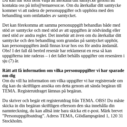
Du kan när som helst välja att återkalla ditt samtycke genom att
kontakta oss på info@temaresor.se. Om du återkallar ditt samtycke
kommer vi att radera de personuppgifter och upphöra med den
behandling som omfattades av samtycket.
Det kan förekomma att samma personuppgift behandlas både med
stöd av samtycke och med stöd av att uppgiften är nödvändig eller
med stöd av andra regler. Det innebär att även om du återkallar ditt
samtycke och den behandling som grundas på samtycket upphör,
kan personuppgiften ändå finnas kvar hos oss för andra ändamål.
Obs! I det fall då berörd resenär har reklamerat en resa så kan
uppgifterna inte raderas – i det fallet behålls uppgifter om resenären i
sju (7) år.
Rätt att få information om vilka personuppgifter vi har sparade
om dig
Om du vill ha information om vilka uppgifter vi har registrerade om
dig kan du skriftligen ansöka om detta genom att sända begäran till
TEMA. Registerutdraget lämnas på begäran.
Du skriver och begär ett registerutdrag från TEMA. OBS! Du måste
skicka in din begäran skriftligen eftersom den ska innehålla din
namnteckning, du kan alltså inte bara skicka ett e-post. Märk brevet
”Personuppgiftsutdrag”. Adress TEMA, Glödlampsgränd 1, 120 31
Stockholm.