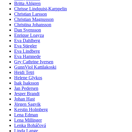
Britta Ahlgren
Chrisse Lindquist-Karppelin
Christian Larsson
Christian Magnusson
Christina Johansson
Dan Svensson
Enrique Loayza
Eva Dahlberg
Eva Stiegler
Eva Lindberg
Eva Hamnede
Gry Cathrine Iversen
GunnViol Kattilakoski
Heidi Tetri
Helene Glykos
Isak Isaksson
Jan Pedersen
Jesper Brandt
Johan Hast
Jörgen Sagvik
Kerstin Holmberg
Lena Edman
Lena Millinger
Lenka Boháčová
Linda Lange