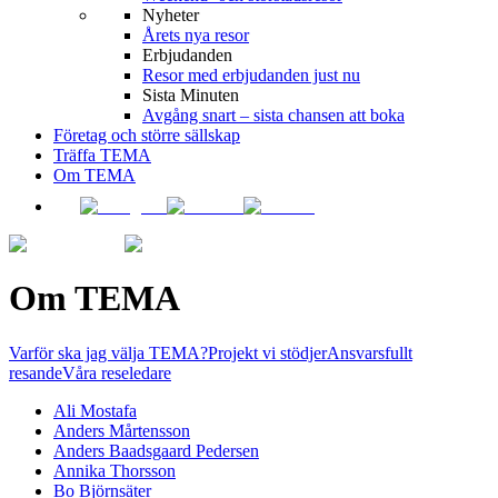
Nyheter
Årets nya resor
Erbjudanden
Resor med erbjudanden just nu
Sista Minuten
Avgång snart – sista chansen att boka
Företag och större sällskap
Träffa TEMA
Om TEMA
Om TEMA
Varför ska jag välja TEMA?
Projekt vi stödjer
Ansvarsfullt
resande
Våra reseledare
Ali Mostafa
Anders Mårtensson
Anders Baadsgaard Pedersen
Annika Thorsson
Bo Björnsäter