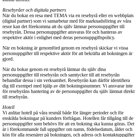
Resebyråer och digitala partners
När du bokar en resa med TEMA via en resebyrå eller en webbplats
(digital partner) som vi samarbetar med för marknadsföring av våra
resor kan det förekomma att du själv lämnar personuppgifter till
resebyrån. Dessa personuppgifter ansvaras för och hanteras av
respektive aktör i enlighet med deras personuppgiftspolicy.
När en bokning är genomförd genom en resebyrå skickar vi vissa
personuppgifter till respektive aktör för att bekräfta att bokningen är
gjord.
När du bokar genom en resebyrå lämnar du själv dina
personuppgifter till resebyrån och samtycker till att resebyrån
behandlar dessa i sin verksamhet. Resebyrån kan därför identifiera
dig till exempel med hjälp av ditt bokningsnummer. Vi ansvarar inte
för resebyråns hantering av de personuppgifter du själv lämnat direkt
till resebyrån.
Hotell
Vi anlitar hotell på våra resmål både för längre perioder och för
enskilda bokningar på kunders förfrågan. Hotellen får tillgång till de
personuppgifter som behövs för att en bokning ska kunna göras. Det
är i förekommande fall uppgifter om namn, födelsedatum, ålder och
kön för alla resenärer på bokningen, och adress och kontaktuppgifter