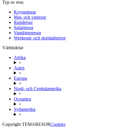
Typ av resa
Kryssningar
Mat- och vinresor
Rundresor
Safariresor
Vandringsresor
Weekend- och storstadsresor
Världsdelar
Afrika
+
Asien
+
Europa
+
Nord- och Centralamerika
+
Oceanien
+
Sydamerika
+
Copyright TEMARESOR
Cookies