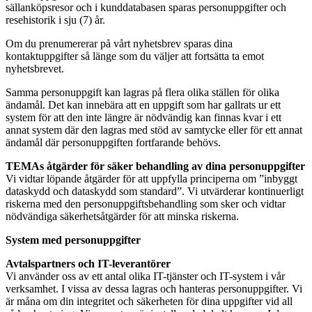
sällanköpsresor och i kunddatabasen sparas personuppgifter och
resehistorik i sju (7) år.
Om du prenumererar på vårt nyhetsbrev sparas dina
kontaktuppgifter så länge som du väljer att fortsätta ta emot
nyhetsbrevet.
Samma personuppgift kan lagras på flera olika ställen för olika
ändamål. Det kan innebära att en uppgift som har gallrats ur ett
system för att den inte längre är nödvändig kan finnas kvar i ett
annat system där den lagras med stöd av samtycke eller för ett annat
ändamål där personuppgiften fortfarande behövs.
TEMAs åtgärder för säker behandling av dina personuppgifter
Vi vidtar löpande åtgärder för att uppfylla principerna om ”inbyggt
dataskydd och dataskydd som standard”. Vi utvärderar kontinuerligt
riskerna med den personuppgiftsbehandling som sker och vidtar
nödvändiga säkerhetsåtgärder för att minska riskerna.
System med personuppgifter
Avtalspartners och IT-leverantörer
Vi använder oss av ett antal olika IT-tjänster och IT-system i vår
verksamhet. I vissa av dessa lagras och hanteras personuppgifter. Vi
är måna om din integritet och säkerheten för dina uppgifter vid all