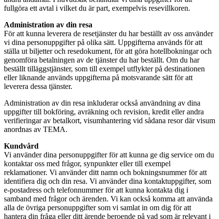
fullgöra ett avtal i vilket du är part, exempelvis resevillkoren.
Administration av din resa
För att kunna leverera de resetjänster du har beställt av oss använder
vi dina personuppgifter på olika sätt. Uppgifterna används för att
ställa ut biljetter och resedokument, för att göra hotellbokningar och
genomföra betalningen av de tjänster du har beställt. Om du har
beställt tilläggstjänster, som till exempel utflykter på destinationen
eller liknande används uppgifterna på motsvarande sätt för att
leverera dessa tjänster.
Administration av din resa inkluderar också användning av dina
uppgifter till bokföring, avräkning och revision, kredit eller andra
verifieringar av betalkort, visumhantering vid sådana resor där visum
anordnas av TEMA.
Kundvård
Vi använder dina personuppgifter för att kunna ge dig service om du
kontaktar oss med frågor, synpunkter eller till exempel
reklamationer. Vi använder ditt namn och bokningsnummer för att
identifiera dig och din resa. Vi använder dina kontaktuppgifter, som
e-postadress och telefonnummer för att kunna kontakta dig i
samband med frågor och ärenden. Vi kan också komma att använda
alla de övriga personuppgifter som vi samlat in om dig för att
hantera din fråga eller ditt ärende beroende på vad som är relevant i