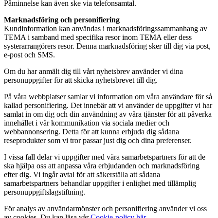
Påminnelse kan även ske via telefonsamtal.
Marknadsföring och personifiering
Kundinformation kan användas i marknadsföringssammanhang av
TEMA i samband med specifika resor inom TEMA eller dess
systerarrangörers resor. Denna marknadsföring sker till dig via post,
e-post och SMS.
Om du har anmält dig till vårt nyhetsbrev använder vi dina
personuppgifter för att skicka nyhetsbrevet till dig.
På våra webbplatser samlar vi information om våra användare för så
kallad personifiering. Det innebär att vi använder de uppgifter vi har
samlat in om dig och din användning av våra tjänster för att påverka
innehållet i vår kommunikation via sociala medier och
webbannonsering. Detta för att kunna erbjuda dig sådana
reseprodukter som vi tror passar just dig och dina preferenser.
I vissa fall delar vi uppgifter med våra samarbetspartners för att de
ska hjälpa oss att anpassa våra erbjudanden och marknadsföring
efter dig. Vi ingår avtal för att säkerställa att sådana
samarbetspartners behandlar uppgifter i enlighet med tillämplig
personuppgiftslagstiftning.
För analys av användarmönster och personifiering använder vi oss
av cookies. Du kan läsa vår
Cookie-policy här
.