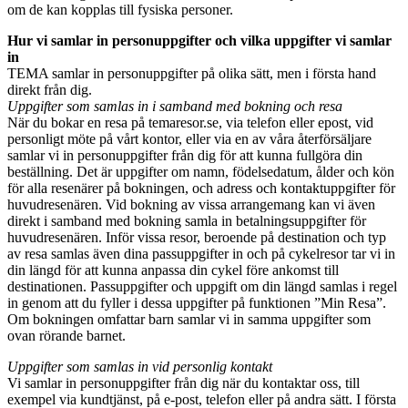
om de kan kopplas till fysiska personer.
Hur vi samlar in personuppgifter och vilka uppgifter vi samlar
in
TEMA samlar in personuppgifter på olika sätt, men i första hand
direkt från dig.
Uppgifter som samlas in i samband med bokning och resa
När du bokar en resa på temaresor.se, via telefon eller epost, vid
personligt möte på vårt kontor, eller via en av våra återförsäljare
samlar vi in personuppgifter från dig för att kunna fullgöra din
beställning. Det är uppgifter om namn, födelsedatum, ålder och kön
för alla resenärer på bokningen, och adress och kontaktuppgifter för
huvudresenären. Vid bokning av vissa arrangemang kan vi även
direkt i samband med bokning samla in betalningsuppgifter för
huvudresenären. Inför vissa resor, beroende på destination och typ
av resa samlas även dina passuppgifter in och på cykelresor tar vi in
din längd för att kunna anpassa din cykel före ankomst till
destinationen. Passuppgifter och uppgift om din längd samlas i regel
in genom att du fyller i dessa uppgifter på funktionen ”Min Resa”.
Om bokningen omfattar barn samlar vi in samma uppgifter som
ovan rörande barnet.
Uppgifter som samlas in vid personlig kontakt
Vi samlar in personuppgifter från dig när du kontaktar oss, till
exempel via kundtjänst, på e-post, telefon eller på andra sätt. I första