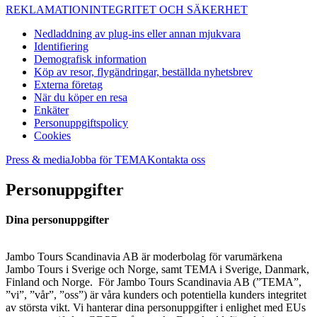
REKLAMATION
INTEGRITET OCH SÄKERHET
Nedladdning av plug-ins eller annan mjukvara
Identifiering
Demografisk information
Köp av resor, flygändringar, beställda nyhetsbrev
Externa företag
När du köper en resa
Enkäter
Personuppgiftspolicy
Cookies
Press & media
Jobba för TEMA
Kontakta oss
Personuppgifter
Dina personuppgifter
Jambo Tours Scandinavia AB är moderbolag för varumärkena
Jambo Tours i Sverige och Norge, samt TEMA i Sverige, Danmark,
Finland och Norge. För Jambo Tours Scandinavia AB (”TEMA”,
”vi”, ”vår”, ”oss”) är våra kunders och potentiella kunders integritet
av största vikt. Vi hanterar dina personuppgifter i enlighet med EUs