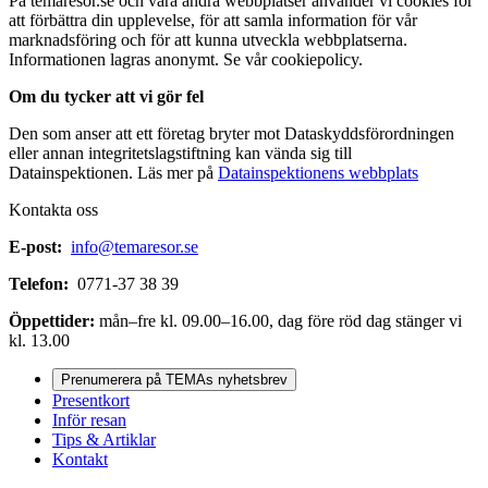
På temaresor.se och våra andra webbplatser använder vi cookies för
att förbättra din upplevelse, för att samla information för vår
marknadsföring och för att kunna utveckla webbplatserna.
Informationen lagras anonymt. Se vår cookiepolicy.
Om du tycker att vi gör fel
Den som anser att ett företag bryter mot Dataskyddsförordningen
eller annan integritetslagstiftning kan vända sig till
Datainspektionen. Läs mer på
Datainspektionens webbplats
Kontakta oss
E-post:
info@temaresor.se
Telefon:
0771-37 38 39
Öppettider:
mån–fre kl. 09.00–16.00, dag före röd dag stänger vi
kl. 13.00
Prenumerera på TEMAs nyhetsbrev
Presentkort
Inför resan
Tips & Artiklar
Kontakt