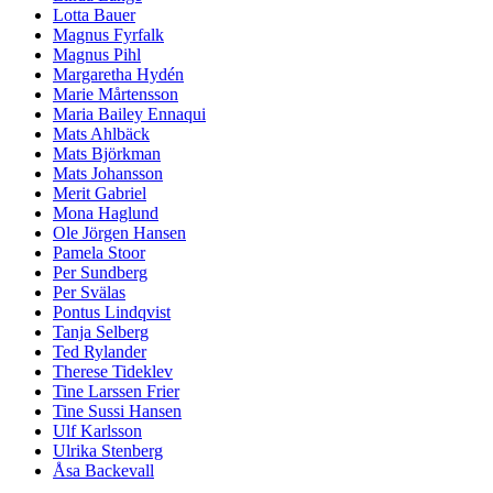
Lotta Bauer
Magnus Fyrfalk
Magnus Pihl
Margaretha Hydén
Marie Mårtensson
Maria Bailey Ennaqui
Mats Ahlbäck
Mats Björkman
Mats Johansson
Merit Gabriel
Mona Haglund
Ole Jörgen Hansen
Pamela Stoor
Per Sundberg
Per Svälas
Pontus Lindqvist
Tanja Selberg
Ted Rylander
Therese Tideklev
Tine Larssen Frier
Tine Sussi Hansen
Ulf Karlsson
Ulrika Stenberg
Åsa Backevall