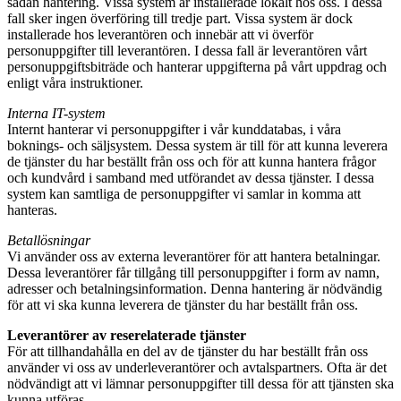
sådan hantering. Vissa system är installerade lokalt hos oss. I dessa
fall sker ingen överföring till tredje part. Vissa system är dock
installerade hos leverantören och innebär att vi överför
personuppgifter till leverantören. I dessa fall är leverantören vårt
personuppgiftsbiträde och hanterar uppgifterna på vårt uppdrag och
enligt våra instruktioner.
Interna IT-system
Internt hanterar vi personuppgifter i vår kunddatabas, i våra
boknings- och säljsystem. Dessa system är till för att kunna leverera
de tjänster du har beställt från oss och för att kunna hantera frågor
och kundvård i samband med utförandet av dessa tjänster. I dessa
system kan samtliga de personuppgifter vi samlar in komma att
hanteras.
Betallösningar
Vi använder oss av externa leverantörer för att hantera betalningar.
Dessa leverantörer får tillgång till personuppgifter i form av namn,
adresser och betalningsinformation. Denna hantering är nödvändig
för att vi ska kunna leverera de tjänster du har beställt från oss.
Leverantörer av reserelaterade tjänster
För att tillhandahålla en del av de tjänster du har beställt från oss
använder vi oss av underleverantörer och avtalspartners. Ofta är det
nödvändigt att vi lämnar personuppgifter till dessa för att tjänsten ska
kunna utföras.