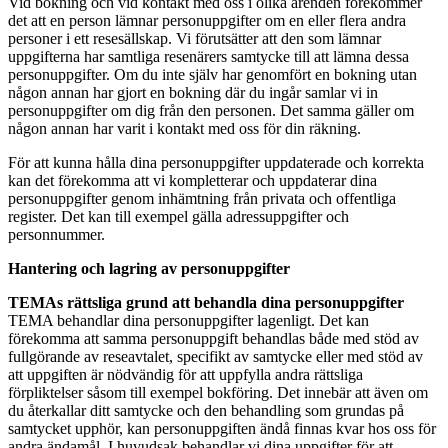
Vid bokning och vid kontakt med oss i olika ärenden förekommer
det att en person lämnar personuppgifter om en eller flera andra
personer i ett resesällskap. Vi förutsätter att den som lämnar
uppgifterna har samtliga resenärers samtycke till att lämna dessa
personuppgifter. Om du inte själv har genomfört en bokning utan
någon annan har gjort en bokning där du ingår samlar vi in
personuppgifter om dig från den personen. Det samma gäller om
någon annan har varit i kontakt med oss för din räkning.
För att kunna hålla dina personuppgifter uppdaterade och korrekta
kan det förekomma att vi kompletterar och uppdaterar dina
personuppgifter genom inhämtning från privata och offentliga
register. Det kan till exempel gälla adressuppgifter och
personnummer.
Hantering och lagring av personuppgifter
TEMAs rättsliga grund att behandla dina personuppgifter
TEMA behandlar dina personuppgifter lagenligt. Det kan
förekomma att samma personuppgift behandlas både med stöd av
fullgörande av reseavtalet, specifikt av samtycke eller med stöd av
att uppgiften är nödvändig för att uppfylla andra rättsliga
förpliktelser såsom till exempel bokföring. Det innebär att även om
du återkallar ditt samtycke och den behandling som grundas på
samtycket upphör, kan personuppgiften ändå finnas kvar hos oss för
andra ändamål. I huvudsak behandlar vi dina uppgifter för att