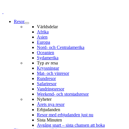
Resor
Världsdelar
Afrika
Asien
Europa
Nord- och Centralamerika
Oceanien
Sydamerika
Typ av resa
Kryssningar
Mat- och vinresor
Rundresor
Safariresor
Vandringsresor
Weekend- och storstadsresor
Nyheter
Årets nya resor
Erbjudanden
Resor med erbjudanden just nu
Sista Minuten
Avgång snart – sista chansen att boka