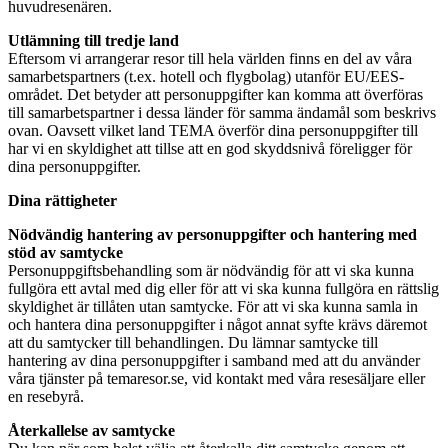
huvudresenären.
Utlämning till tredje land
Eftersom vi arrangerar resor till hela världen finns en del av våra
samarbetspartners (t.ex. hotell och flygbolag) utanför EU/EES-
området. Det betyder att personuppgifter kan komma att överföras
till samarbetspartner i dessa länder för samma ändamål som beskrivs
ovan. Oavsett vilket land TEMA överför dina personuppgifter till
har vi en skyldighet att tillse att en god skyddsnivå föreligger för
dina personuppgifter.
Dina rättigheter
Nödvändig hantering av personuppgifter och hantering med
stöd av samtycke
Personuppgiftsbehandling som är nödvändig för att vi ska kunna
fullgöra ett avtal med dig eller för att vi ska kunna fullgöra en rättslig
skyldighet är tillåten utan samtycke. För att vi ska kunna samla in
och hantera dina personuppgifter i något annat syfte krävs däremot
att du samtycker till behandlingen. Du lämnar samtycke till
hantering av dina personuppgifter i samband med att du använder
våra tjänster på temaresor.se, vid kontakt med våra resesäljare eller
en resebyrå.
Återkallelse av samtycke