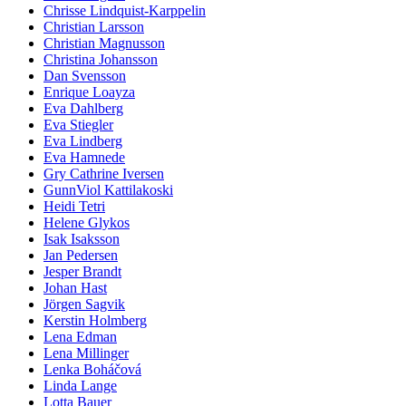
Chrisse Lindquist-Karppelin
Christian Larsson
Christian Magnusson
Christina Johansson
Dan Svensson
Enrique Loayza
Eva Dahlberg
Eva Stiegler
Eva Lindberg
Eva Hamnede
Gry Cathrine Iversen
GunnViol Kattilakoski
Heidi Tetri
Helene Glykos
Isak Isaksson
Jan Pedersen
Jesper Brandt
Johan Hast
Jörgen Sagvik
Kerstin Holmberg
Lena Edman
Lena Millinger
Lenka Boháčová
Linda Lange
Lotta Bauer