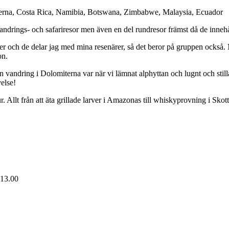
iterna, Costa Rica, Namibia, Botswana, Zimbabwe, Malaysia, Ecuador
andrings- och safariresor men även en del rundresor främst då de innehå
elser och de delar jag med mina resenärer, så det beror på gruppen också
on.
n vandring i Dolomiterna var när vi lämnat alphyttan och lugnt och stilla
else!
Allt från att äta grillade larver i Amazonas till whiskyprovning i Skott
 13.00