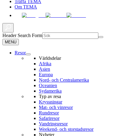
Träffa TEMA
Om TEMA
Header Search Form
MENU
Resor
Världsdelar
Afrika
Asien
Europa
Nord- och Centralamerika
Oceanien
Sydamerika
Typ av resa
Kryssningar
Mat- och vinresor
Rundresor
Safariresor
Vandringsresor
Weekend- och storstadsresor
Nyheter