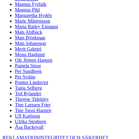
Magnus Fyrfalk
Magnus Pihl
Margaretha Hydén
Marie Mårtensson
Maria Bailey Ennaqui
Mats Ahlbäck
Mats Björkman
Mats Johansson
Merit Gabriel
Mona Haglund
Ole Jörgen Hansen
Pamela Stoor
Per Sundberg
Per Svälas
Pontus Lindqvist
Tanja Selberg
Ted Rylander
Therese Tideklev
Tine Larssen Frier
Tine Sussi Hansen
Ulf Karlsson
Ulrika Stenberg
Åsa Backevall
REKLAMATION
INTEGRITET OCH SÄKERHET