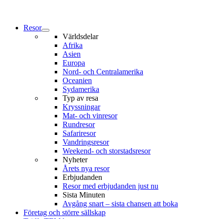
Resor
Världsdelar
Afrika
Asien
Europa
Nord- och Centralamerika
Oceanien
Sydamerika
Typ av resa
Kryssningar
Mat- och vinresor
Rundresor
Safariresor
Vandringsresor
Weekend- och storstadsresor
Nyheter
Årets nya resor
Erbjudanden
Resor med erbjudanden just nu
Sista Minuten
Avgång snart – sista chansen att boka
Företag och större sällskap