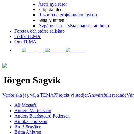
Årets nya resor
Erbjudanden
Resor med erbjudanden just nu
Sista Minuten
Avgång snart – sista chansen att boka
Företag och större sällskap
Träffa TEMA
Om TEMA
Jörgen Sagvik
Varför ska jag välja TEMA?
Projekt vi stödjer
Ansvarsfullt resande
Vår
Ali Mostafa
Anders Mårtensson
Anders Baadsgaard Pedersen
Annika Thorsson
Bo Björnsäter
Britta Ahlgren