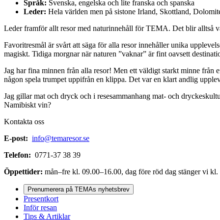
Språk:
Svenska, engelska och lite franska och spanska
Leder:
Hela världen men på sistone Irland, Skottland, Dolom
Leder framför allt resor med naturinnehåll för TEMA. Det blir alltså v
Favoritresmål är svårt att säga för alla resor innehåller unika upplev
magiskt. Tidiga morgnar när naturen ”vaknar” är fint oavsett destinati
Jag har fina minnen från alla resor! Men ett väldigt starkt minne från e
någon spela trumpet uppifrån en klippa. Det var en klart andlig upplev
Jag gillar mat och dryck och i resesammanhang mat- och dryckeskultur. 
Namibiskt vin?
Kontakta oss
E-post:
info@temaresor.se
Telefon:
0771-37 38 39
Öppettider:
mån–fre kl. 09.00–16.00, dag före röd dag stänger vi kl.
Prenumerera på TEMAs nyhetsbrev
Presentkort
Inför resan
Tips & Artiklar