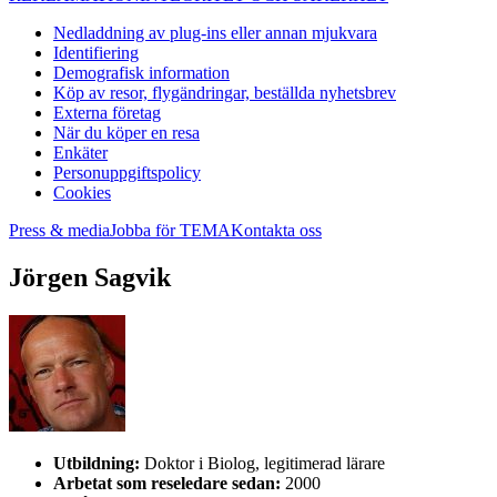
Nedladdning av plug-ins eller annan mjukvara
Identifiering
Demografisk information
Köp av resor, flygändringar, beställda nyhetsbrev
Externa företag
När du köper en resa
Enkäter
Personuppgiftspolicy
Cookies
Press & media
Jobba för TEMA
Kontakta oss
Jörgen Sagvik
Utbildning:
Doktor i Biolog, legitimerad lärare
Arbetat som reseledare sedan:
2000