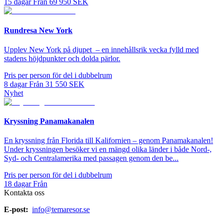
15
dagar
Från
69 950
SEK
Rundresa New York
Upplev New York på djupet – en innehållsrik vecka fylld med
stadens höjdpunkter och dolda pärlor.
Pris per person för del i dubbelrum
8
dagar
Från
31 550
SEK
Nyhet
Kryssning Panamakanalen
En kryssning från Florida till Kalifornien – genom Panamakanalen!
Under kryssningen besöker vi en mängd olika länder i både Nord-,
Syd- och Centralamerika med passagen genom den be...
Pris per person för del i dubbelrum
18
dagar
Från
Kontakta oss
E-post:
info@temaresor.se