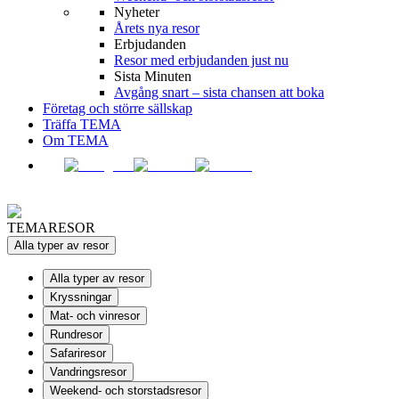
Nyheter
Årets nya resor
Erbjudanden
Resor med erbjudanden just nu
Sista Minuten
Avgång snart – sista chansen att boka
Företag och större sällskap
Träffa TEMA
Om TEMA
TEMARESOR
Alla typer av resor
Alla typer av resor
Kryssningar
Mat- och vinresor
Rundresor
Safariresor
Vandringsresor
Weekend- och storstadsresor