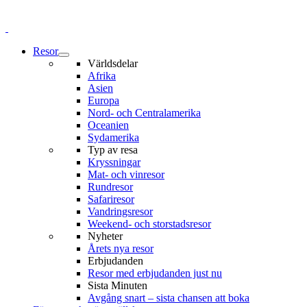
Resor
Världsdelar
Afrika
Asien
Europa
Nord- och Centralamerika
Oceanien
Sydamerika
Typ av resa
Kryssningar
Mat- och vinresor
Rundresor
Safariresor
Vandringsresor
Weekend- och storstadsresor
Nyheter
Årets nya resor
Erbjudanden
Resor med erbjudanden just nu
Sista Minuten
Avgång snart – sista chansen att boka