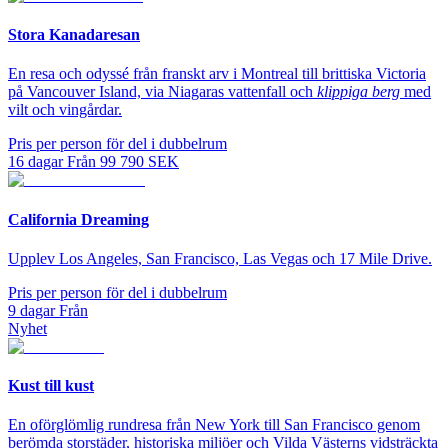
Stora Kanadaresan
En resa och odyssé från franskt arv i Montreal till brittiska Victoria
på Vancouver Island, via Niagaras vattenfall och
klippiga berg
med
vilt och vingårdar.
Pris per person för del i dubbelrum
16
dagar
Från
99 790
SEK
California Dreaming
Upplev Los Angeles, San Francisco, Las Vegas och 17 Mile Drive.
Pris per person för del i dubbelrum
9
dagar
Från
Nyhet
Kust till kust
En oförglömlig rundresa från New York till San Francisco genom
berömda storstäder, historiska miljöer och Vilda Västerns vidsträckta