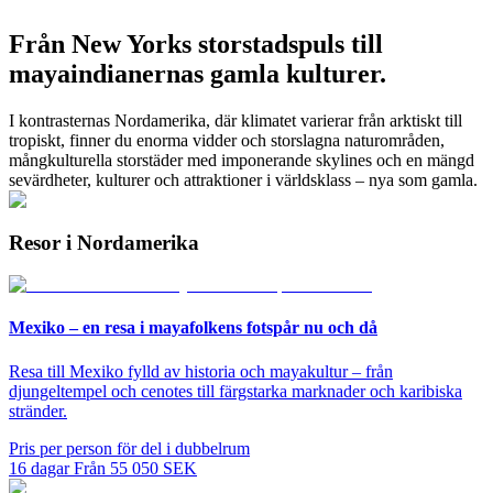
Från New Yorks storstadspuls till
mayaindianernas gamla kulturer.
I kontrasternas Nordamerika, där klimatet varierar från arktiskt till
tropiskt, finner du enorma vidder och storslagna naturområden,
mångkulturella storstäder med imponerande skylines och en mängd
sevärdheter, kulturer och attraktioner i världsklass – nya som gamla.
Resor i Nordamerika
Mexiko – en resa i mayafolkens fotspår nu och då
Resa till Mexiko fylld av historia och mayakultur – från
djungeltempel och cenotes till färgstarka marknader och karibiska
stränder.
Pris per person för del i dubbelrum
16
dagar
Från
55 050
SEK