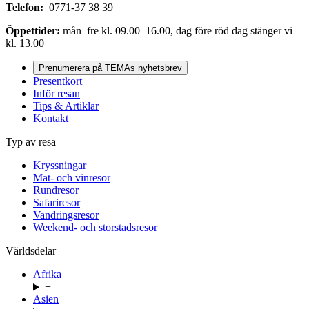
Telefon:
0771-37 38 39
Öppettider:
mån–fre kl. 09.00–16.00, dag före röd dag stänger vi
kl. 13.00
Prenumerera på TEMAs nyhetsbrev
Presentkort
Inför resan
Tips & Artiklar
Kontakt
Typ av resa
Kryssningar
Mat- och vinresor
Rundresor
Safariresor
Vandringsresor
Weekend- och storstadsresor
Världsdelar
Afrika
+
Asien