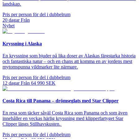
landskap.
Pris per person för del i dubbelrum
20
dagar
Från
Nyhet
Kryssning i Alaska
En kryssning som bjuder på lika doser av Alaskas färgstarka historia
och fantastiska natur – och en chans att komma en av jordens mest
mytomspunna vildmarker lite närmare.
Pris per person för del i dubbelrum
12
dagar
Från
64 990
SEK
Costa Rica till Panama – drömseglats med Star Clipper
En resa som täcker såväl Costa Rica som Panama och som även
innehåller en veckas härlig kryssning med klipperfartyget Star
Clipper längs Stillhavskusten.
Pris per person för del i dubbelrum