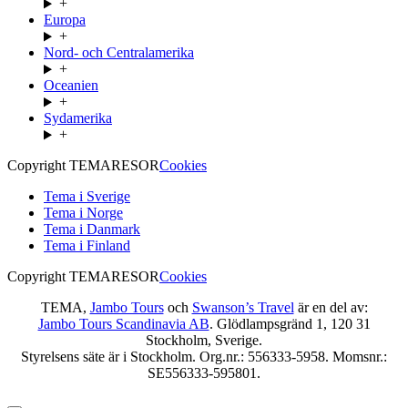
+
Europa
+
Nord- och Centralamerika
+
Oceanien
+
Sydamerika
+
Copyright TEMARESOR
Cookies
Tema i Sverige
Tema i Norge
Tema i Danmark
Tema i Finland
Copyright TEMARESOR
Cookies
TEMA,
Jambo Tours
och
Swanson’s Travel
är en del av:
Jambo Tours Scandinavia AB
. Glödlampsgränd 1, 120 31
Stockholm, Sverige.
Styrelsens säte är i Stockholm. Org.nr.: 556333-5958. Momsnr.:
SE556333-595801.