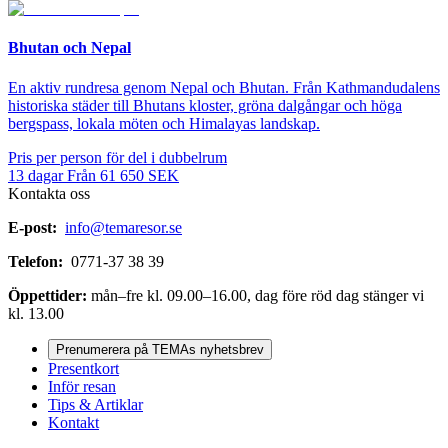
Bhutan och Nepal
En aktiv rundresa genom Nepal och Bhutan. Från Kathmandudalens
historiska städer till Bhutans kloster, gröna dalgångar och höga
bergspass, lokala möten och Himalayas landskap.
Pris per person för del i dubbelrum
13
dagar
Från
61 650
SEK
Kontakta oss
E-post:
info@temaresor.se
Telefon:
0771-37 38 39
Öppettider:
mån–fre kl. 09.00–16.00, dag före röd dag stänger vi
kl. 13.00
Prenumerera på TEMAs nyhetsbrev
Presentkort
Inför resan
Tips & Artiklar
Kontakt