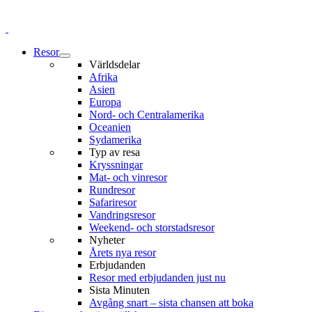
Resor
Världsdelar
Afrika
Asien
Europa
Nord- och Centralamerika
Oceanien
Sydamerika
Typ av resa
Kryssningar
Mat- och vinresor
Rundresor
Safariresor
Vandringsresor
Weekend- och storstadsresor
Nyheter
Årets nya resor
Erbjudanden
Resor med erbjudanden just nu
Sista Minuten
Avgång snart – sista chansen att boka