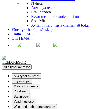
Nyheter
Årets nya resor
Erbjudanden
Resor med erbjudanden just nu
Sista Minuten
Avgång snart – sista chansen att boka
Företag och större sällskap
Träffa TEMA
Om TEMA
TEMARESOR
Alla typer av resor
Alla typer av resor
Kryssningar
Mat- och vinresor
Rundresor
Safariresor
Vandringsresor
Weekend- och storstadsresor