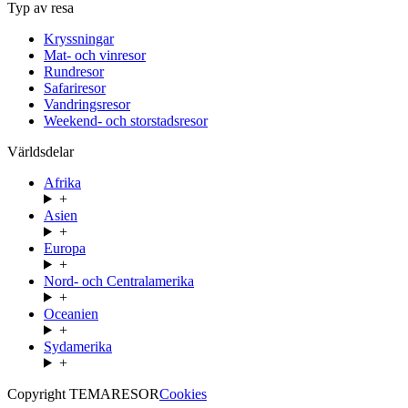
Typ av resa
Kryssningar
Mat- och vinresor
Rundresor
Safariresor
Vandringsresor
Weekend- och storstadsresor
Världsdelar
Afrika
+
Asien
+
Europa
+
Nord- och Centralamerika
+
Oceanien
+
Sydamerika
+
Copyright TEMARESOR
Cookies