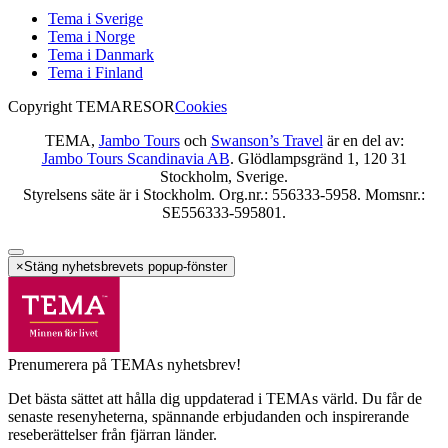
Tema i Sverige
Tema i Norge
Tema i Danmark
Tema i Finland
Copyright TEMARESOR
Cookies
TEMA,
Jambo Tours
och
Swanson’s Travel
är en del av:
Jambo Tours Scandinavia AB
. Glödlampsgränd 1, 120 31
Stockholm, Sverige.
Styrelsens säte är i Stockholm. Org.nr.: 556333-5958. Momsnr.:
SE556333-595801.
×
Stäng nyhetsbrevets popup-fönster
Prenumerera på TEMAs nyhetsbrev!
Det bästa sättet att hålla dig uppdaterad i TEMAs värld. Du får de
senaste resenyheterna, spännande erbjudanden och inspirerande
reseberättelser från fjärran länder.