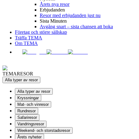
Årets nya resor
Erbjudanden
Resor med erbjudanden just nu
Sista Minuten
Avgång snart – sista chansen att boka
Företag och större sällskap
Träffa TEMA
Om TEMA
TEMARESOR
Alla typer av resor
Alla typer av resor
Kryssningar
Mat- och vinresor
Rundresor
Safariresor
Vandringsresor
Weekend- och storstadsresor
Årets nyheter