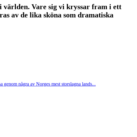
 världen. Vare sig vi kryssar fram i ett
föras av de lika sköna som dramatiska
a genom några av Norges mest storslagna lands...