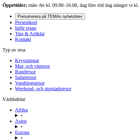
Öppettider:
mån–fre kl. 09.00–16.00, dag före röd dag stänger vi kl.
Prenumerera på TEMAs nyhetsbrev
Presentkort
Inför resan
Tips & Artiklar
Kontakt
Typ av resa
Kryssningar
Mat- och vinresor
Rundresor
Safariresor
Vandringsresor
Weekend- och storstadsresor
Världsdelar
Afrika
+
Asien
+
Europa
+