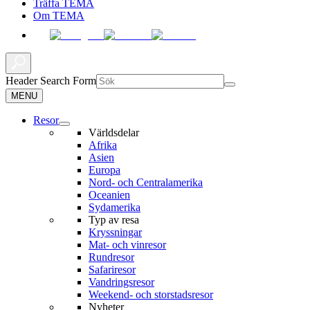
Träffa TEMA
Om TEMA
Header Search Form
MENU
Resor
Världsdelar
Afrika
Asien
Europa
Nord- och Centralamerika
Oceanien
Sydamerika
Typ av resa
Kryssningar
Mat- och vinresor
Rundresor
Safariresor
Vandringsresor
Weekend- och storstadsresor
Nyheter