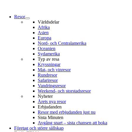
Resor
Världsdelar
Afrika
Asien
Europa
Nord- och Centralamerika
Oceanien
Sydamerika
Typ av resa
Kryssningar
Mat- och vinresor
Rundresor
Safariresor
Vandringsresor
Weekend- och storstadsresor
Nyheter
Årets nya resor
Erbjudanden
Resor med erbjudanden just nu
Sista Minuten
Avgång snart – sista chansen att boka
Företag och större sällskap