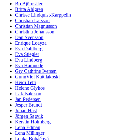
Bo Björnsäter
Britta Ahlgren
Chrisse Lindquist-Karppelin
Christian Larsson
Christian Magnusson
Christina Johansson
Dan Svensson
Enrique Loayza
Eva Dahlberg
Eva Stiegler
Eva Lindberg
Eva Hamnede
Gry Cathrine Iversen
GunnViol Kattilakoski
Heidi Tetri
Helene Glykos
Isak Isaksson
Jan Pedersen
Jesper Brandt
Johan Hast
Jörgen Sagvik
Kerstin Holmberg
Lena Edman
Lena Millinger
Lenka Boháčová