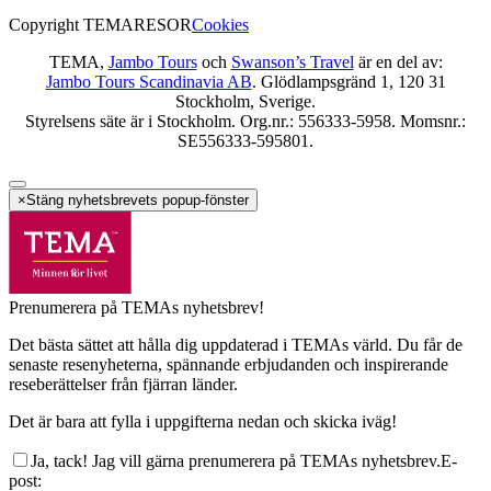
Copyright TEMARESOR
Cookies
TEMA,
Jambo Tours
och
Swanson’s Travel
är en del av:
Jambo Tours Scandinavia AB
. Glödlampsgränd 1, 120 31
Stockholm, Sverige.
Styrelsens säte är i Stockholm. Org.nr.: 556333-5958. Momsnr.:
SE556333-595801.
×
Stäng nyhetsbrevets popup-fönster
Prenumerera på TEMAs nyhetsbrev!
Det bästa sättet att hålla dig uppdaterad i TEMAs värld. Du får de
senaste resenyheterna, spännande erbjudanden och inspirerande
reseberättelser från fjärran länder.
Det är bara att fylla i uppgifterna nedan och skicka iväg!
Ja, tack! Jag vill gärna prenumerera på TEMAs nyhetsbrev.
E-
post
: