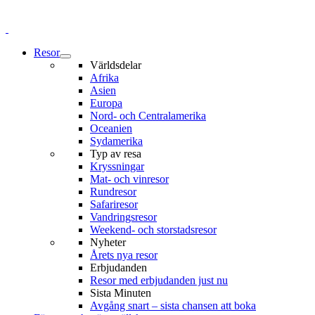
Resor
Världsdelar
Afrika
Asien
Europa
Nord- och Centralamerika
Oceanien
Sydamerika
Typ av resa
Kryssningar
Mat- och vinresor
Rundresor
Safariresor
Vandringsresor
Weekend- och storstadsresor
Nyheter
Årets nya resor
Erbjudanden
Resor med erbjudanden just nu
Sista Minuten
Avgång snart – sista chansen att boka