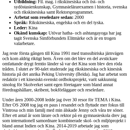
Utbildning:
Fil. mag. i rikskinesiska och öst- och
sydöstasienkunskap, Gymnasielärarexamen i historia, svenska
och rikskinesiska samt Rektorsprogrammet.
Arbetat som reseledare sedan:
2000
Språk:
Rikskinesiska, engelska och en del tyska.
Leder:
Kina
Okänd kunskap:
Utövar hatha- och ashtangayoga har jag
tagit Svenska Simförbundets Elitmärke och är en trogen
valarbetare.
Jag reste första gången till Kina 1991 med transsibiriska järnvägen
och kom aldrig riktigt hem. Även om det blev en del avstickare
omfattande drygt femtio länder så var det Kina som blev den röda
tråden. I slutet av 90-talet studerade jag rikskinesiska och kinesisk
historia på det anrika Peking University (Beida). Jag har arbetat som
redaktör i ett kinesiskt-svenskt ordboksprojekt, varit sakkunnig
sinolog för Skolverket samt egen företagare som bland annat
föredragshållare, skribent, bokförläggare och reseledare.
Under åren 2000-2008 ledde jag över 30 resor för TEMA i Kina.
Efter OS 2008 tog jag en paus i resandet och flyttade mer fokus till
Vintrosa och min familj med min älskade Jenny och våra tre söner.
Efter ett antal år som lärare och rektor på en gymnasieskola drev jag
som internationell samordnare kombinerade skol- och miljöprojekt i
bland annat Indien och Kina. 2014-2019 arbetade jag som