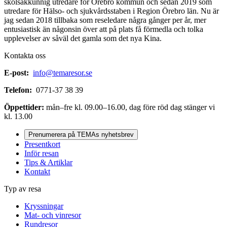
skolsakkunnig utredare för Örebro kommun och sedan 2019 som
utredare för Hälso- och sjukvårdsstaben i Region Örebro län. Nu är
jag sedan 2018 tillbaka som reseledare några gånger per år, mer
entusiastisk än någonsin över att på plats få förmedla och tolka
upplevelser av såväl det gamla som det nya Kina.
Kontakta oss
E-post:
info@temaresor.se
Telefon:
0771-37 38 39
Öppettider:
mån–fre kl. 09.00–16.00, dag före röd dag stänger vi
kl. 13.00
Prenumerera på TEMAs nyhetsbrev
Presentkort
Inför resan
Tips & Artiklar
Kontakt
Typ av resa
Kryssningar
Mat- och vinresor
Rundresor