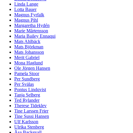
Linda Lange
Lotta Bauer
Magnus Fyrfalk
Magnus Pihl
Margaretha Hydén
Marie Mårtensson
Maria Bailey Ennaqui
Mats Ahlbäck
Mats Björkman
Mats Johansson
Merit Gabriel
Mona Haglund
Ole Jörgen Hansen
Pamela Stoor
Per Sundberg
Per Svälas
Pontus Lindqvist
Tanja Selberg
Ted Rylander
Therese Tideklev
Tine Larssen Frier
Tine Sussi Hansen
Ulf Karlsson
Ulrika Stenberg
Åsa Backevall