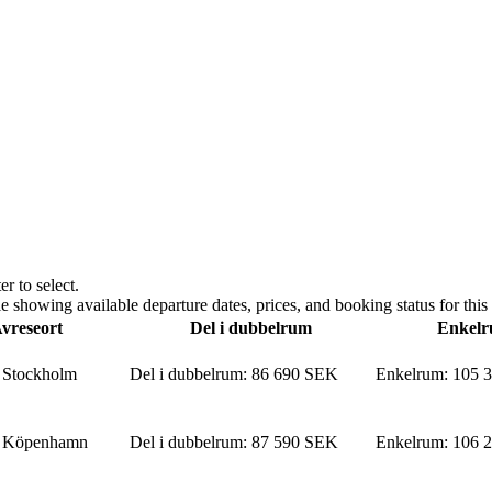
r to select.
e showing available departure dates, prices, and booking status for this 
vreseort
Del i dubbelrum
Enkel
Stockholm
Del i dubbelrum
:
86 690 SEK
Enkelrum
:
105 
Köpenhamn
Del i dubbelrum
:
87 590 SEK
Enkelrum
:
106 