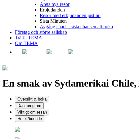
Årets nya resor
Erbjudanden
Resor med erbjudanden just nu
Sista Minuten
Avgång snart – sista chansen att boka
Företag och större sällskap
Träffa TEMA
Om TEMA
En smak av Sydamerika
i Chile
Översikt & boka
Dagsprogram
Viktigt om resan
Hotell/boende