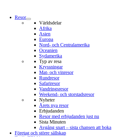
Resor
Världsdelar
Afrika
Asien
Europa
Nord- och Centralamerika
Oceanien
Sydamerika
Typ av resa
Kryssningar
Mat- och vinresor
Rundresor
Safariresor
Vandringsresor
Weekend- och storstadsresor
Nyheter
Årets nya resor
Erbjudanden
Resor med erbjudanden just nu
Sista Minuten
Avgång snart – sista chansen att boka
Företag och större sällskap