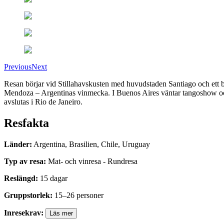
Previous
Next
Resan börjar vid Stillahavskusten med huvudstaden Santiago och ett be
Mendoza – Argentinas vinmecka. I Buenos Aires väntar tangoshow och mi
avslutas i Rio de Janeiro.
Resfakta
Länder
:
Argentina, Brasilien, Chile, Uruguay
Typ av resa
:
Mat- och vinresa - Rundresa
Reslängd
:
15
dagar
Gruppstorlek
:
15
–
26
personer
Inresekrav
:
Läs mer