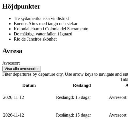
Höjdpunkter
Tre sydamerikanska vindistrikt
Buenos Aires med tango och stekar
Kolonial charm i Colonia del Sacramento
De mäktiga vattenfallen i Iguazú
Rio de Janeiros skönhet
Avresa
Avreseort
Visa alla avreseorter
Filter departures by departure city. Use arrow keys to navigate and ente
Tabl
Datum
Reslängd
A
2026-11-12
Reslängd
:
15 dagar
Avreseort
:
2026-11-12
Reslängd
:
15 dagar
Avreseort
: