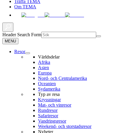
Träffa TEMA
Om TEMA
Header Search Form
MENU
Resor
Världsdelar
Afrika
Asien
Europa
Nord- och Centralamerika
Oceanien
Sydamerika
Typ av resa
Kryssningar
Mat- och vinresor
Rundresor
Safariresor
Vandringsresor
Weekend- och storstadsresor
Nyheter