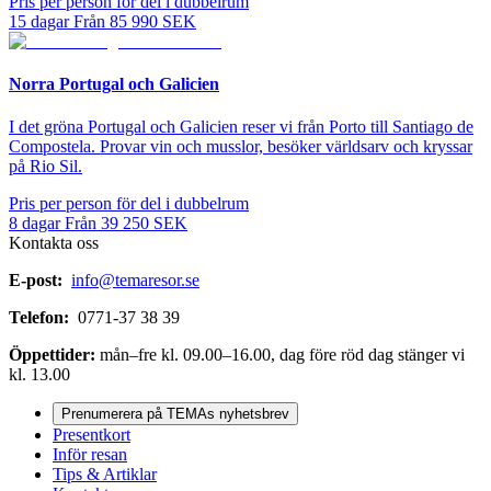
Pris per person för del i dubbelrum
15
dagar
Från
85 990
SEK
Norra Portugal och Galicien
I det gröna Portugal och Galicien reser vi från Porto till Santiago de
Compostela. Provar vin och musslor, besöker världsarv och kryssar
på Rio Sil.
Pris per person för del i dubbelrum
8
dagar
Från
39 250
SEK
Kontakta oss
E-post:
info@temaresor.se
Telefon:
0771-37 38 39
Öppettider:
mån–fre kl. 09.00–16.00, dag före röd dag stänger vi
kl. 13.00
Prenumerera på TEMAs nyhetsbrev
Presentkort
Inför resan
Tips & Artiklar