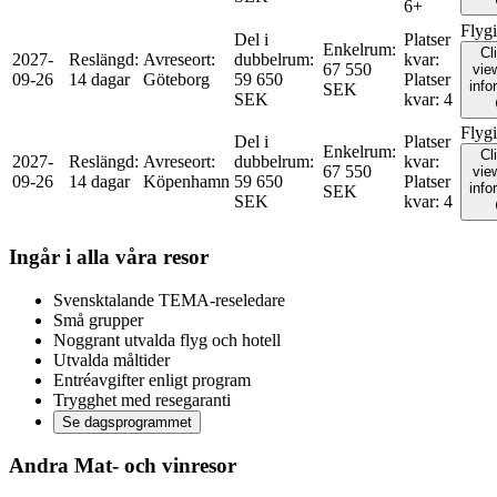
6+
Flyg
Del i
Platser
Enkelrum
:
Cl
2027-
Reslängd
:
Avreseort
:
dubbelrum
:
kvar
:
67 550
view
09-26
14 dagar
Göteborg
59 650
Platser
info
SEK
SEK
kvar
:
4
Flyg
Del i
Platser
Enkelrum
:
Cl
2027-
Reslängd
:
Avreseort
:
dubbelrum
:
kvar
:
67 550
view
09-26
14 dagar
Köpenhamn
59 650
Platser
info
SEK
SEK
kvar
:
4
Ingår i alla våra resor
Svensktalande TEMA-reseledare
Små grupper
Noggrant utvalda flyg och hotell
Utvalda måltider
Entréavgifter enligt program
Trygghet med resegaranti
Se dagsprogrammet
Andra Mat- och vinresor