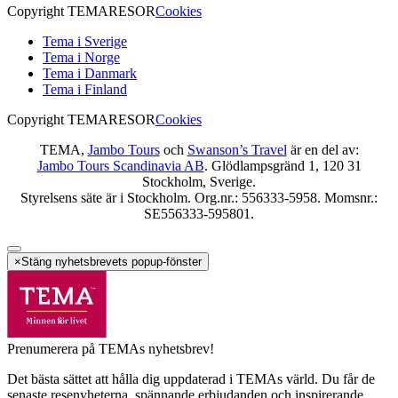
Copyright TEMARESOR
Cookies
Tema i Sverige
Tema i Norge
Tema i Danmark
Tema i Finland
Copyright TEMARESOR
Cookies
TEMA,
Jambo Tours
och
Swanson’s Travel
är en del av:
Jambo Tours Scandinavia AB
. Glödlampsgränd 1, 120 31
Stockholm, Sverige.
Styrelsens säte är i Stockholm. Org.nr.: 556333-5958. Momsnr.:
SE556333-595801.
×
Stäng nyhetsbrevets popup-fönster
Prenumerera på TEMAs nyhetsbrev!
Det bästa sättet att hålla dig uppdaterad i TEMAs värld. Du får de
senaste resenyheterna, spännande erbjudanden och inspirerande