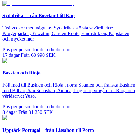
Sydafrika – från Boerland till Kap
Två veckor med några av Sydafrikas största sevärdheter:
Krugerparken, Eswatini, Garden Route, vindistrikten, Kapstaden
och mycket mer.
Pris per person för del i dubbelrum
17
dagar
Från
63 990
SEK
Baskien och Rioja
Följ med till Baskien och Rioja i norra Spanien och franska Baskien
med Bilbao, San Sebastian, Ainhoa, Logroño, vingårdar i Rioja och
världsarvet Yuso.
Pris per person för del i dubbelrum
8
dagar
Från
31 250
SEK
Upptäck Portugal – från Lissabon till Porto