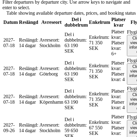
Filter departures by departure city. Use arrow keys to navigate and
enter to select.
Table showing available departure dates, prices, and booking status f
Del i
Platser
Datum
Reslängd
Avreseort
Enkelrum
Fly
dubbelrum
kvar
Platser
Flyg
Del i
Enkelrum
:
kvar
:
Cl
2027-
Reslängd
:
Avreseort
:
dubbelrum
:
71 350
Platser
view
07-18
14 dagar
Stockholm
63 190
info
SEK
kvar
:
SEK
6+
Flyg
Del i
Platser
Enkelrum
:
Cl
2027-
Reslängd
:
Avreseort
:
dubbelrum
:
kvar
:
71 350
view
07-18
14 dagar
Göteborg
63 190
Platser
info
SEK
SEK
kvar
:
4
Flyg
Del i
Platser
Enkelrum
:
Cl
2027-
Reslängd
:
Avreseort
:
dubbelrum
:
kvar
:
71 350
view
07-18
14 dagar
Köpenhamn
63 190
Platser
info
SEK
SEK
kvar
:
4
Platser
Flyg
Del i
Enkelrum
:
kvar
:
Cl
2027-
Reslängd
:
Avreseort
:
dubbelrum
:
67 550
Platser
view
09-26
14 dagar
Stockholm
59 650
info
SEK
kvar
:
SEK