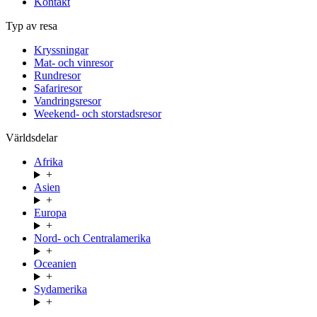
Kontakt
Typ av resa
Kryssningar
Mat- och vinresor
Rundresor
Safariresor
Vandringsresor
Weekend- och storstadsresor
Världsdelar
Afrika
+
Asien
+
Europa
+
Nord- och Centralamerika
+
Oceanien
+
Sydamerika
+