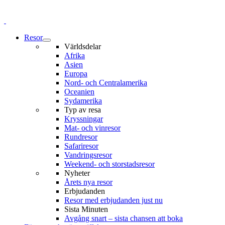
Resor
Världsdelar
Afrika
Asien
Europa
Nord- och Centralamerika
Oceanien
Sydamerika
Typ av resa
Kryssningar
Mat- och vinresor
Rundresor
Safariresor
Vandringsresor
Weekend- och storstadsresor
Nyheter
Årets nya resor
Erbjudanden
Resor med erbjudanden just nu
Sista Minuten
Avgång snart – sista chansen att boka