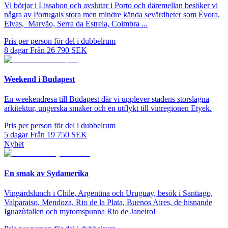
Vi börjar i Lissabon och avslutar i Porto och däremellan besöker vi
några av Portugals stora men mindre kända sevärdheter som Évora,
Elvas, Marvão, Serra da Estrela, Coimbra ...
Pris per person för del i dubbelrum
8
dagar
Från
26 790
SEK
Weekend i Budapest
En weekendresa till Budapest där vi upplever stadens storslagna
arkitektur, ungerska smaker och en utflykt till vinregionen Etyek.
Pris per person för del i dubbelrum
5
dagar
Från
19 750
SEK
Nyhet
En smak av Sydamerika
Vingårdslunch i Chile, Argentina och Uruguay, besök i Santiago,
Valparaiso, Mendoza, Rio de la Plata, Buenos Aires, de hisnande
Iguazùfallen och mytomspunna Rio de Janeiro!