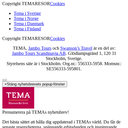
Copyright TEMARESOR
Cookies
Tema i Sverige
Tema i Norge
Tema i Danmark
Tema i Finland
Copyright TEMARESOR
Cookies
TEMA,
Jambo Tours
och
Swanson’s Travel
är en del av:
Jambo Tours Scandinavia AB
. Glödlampsgränd 1, 120 31
Stockholm, Sverige.
Styrelsens säte är i Stockholm. Org.nr.: 556333-5958. Momsnr.:
SE556333-595801.
×
Stäng nyhetsbrevets popup-fönster
Prenumerera på TEMAs nyhetsbrev!
Det bästa sättet att hålla dig uppdaterad i TEMAs värld. Du får de
senaste resenyheterna, spännande erbjudanden och inspirerande