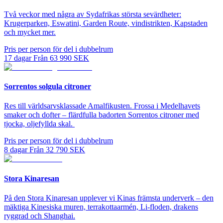
Två veckor med några av Sydafrikas största sevärdheter:
Krugerparken, Eswatini, Garden Route, vindistrikten, Kapstaden
och mycket mer.
Pris per person för del i dubbelrum
17
dagar
Från
63 990
SEK
Sorrentos solgula citroner
Res till världsarvsklassade Amalfikusten. Frossa i Medelhavets
smaker och dofter – flärdfulla badorten Sorrentos citroner med
tjocka, oljefyllda skal.
Pris per person för del i dubbelrum
8
dagar
Från
32 790
SEK
Stora Kinaresan
På den Stora Kinaresan upplever vi Kinas främsta underverk – den
mäktiga Kinesiska muren, terrakottaarmén, Li-floden, drakens
ryggrad och Shanghai.