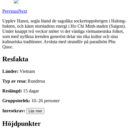
Previous
Next
Upplev Hanoi, segla bland de sagolika sockertoppsbergen i Halong-
bukten, och känn storstadens energi i Ho Chi Minh-staden (Saigon).
Under knappt två veckor möter vi det vänliga vietnamesiska folket,
som med nyfikna leenden generöst delar sin rika kultur och sina
kulinariska traditioner. Avsluta med strandliv på paradisön Phu
Quoc.
Resfakta
Länder
:
Vietnam
Typ av resa
:
Rundresa
Reslängd
:
15
dagar
Gruppstorlek
:
10
–
26
personer
Inresekrav
:
Läs mer
Höjdpunkter