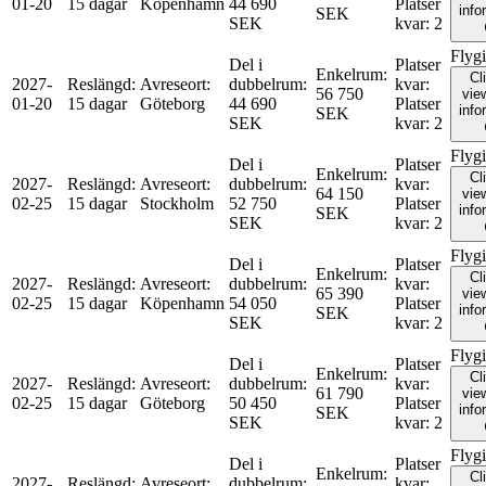
01-20
15 dagar
Köpenhamn
44 690
Platser
info
SEK
SEK
kvar
:
2
Flyg
Del i
Platser
Enkelrum
:
Cl
2027-
Reslängd
:
Avreseort
:
dubbelrum
:
kvar
:
56 750
view
01-20
15 dagar
Göteborg
44 690
Platser
info
SEK
SEK
kvar
:
2
Flyg
Del i
Platser
Enkelrum
:
Cl
2027-
Reslängd
:
Avreseort
:
dubbelrum
:
kvar
:
64 150
view
02-25
15 dagar
Stockholm
52 750
Platser
info
SEK
SEK
kvar
:
2
Flyg
Del i
Platser
Enkelrum
:
Cl
2027-
Reslängd
:
Avreseort
:
dubbelrum
:
kvar
:
65 390
view
02-25
15 dagar
Köpenhamn
54 050
Platser
info
SEK
SEK
kvar
:
2
Flyg
Del i
Platser
Enkelrum
:
Cl
2027-
Reslängd
:
Avreseort
:
dubbelrum
:
kvar
:
61 790
view
02-25
15 dagar
Göteborg
50 450
Platser
info
SEK
SEK
kvar
:
2
Flyg
Del i
Platser
Enkelrum
:
Cl
2027-
Reslängd
:
Avreseort
:
dubbelrum
:
kvar
: