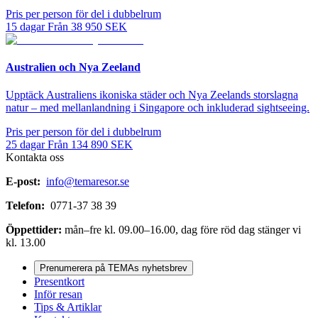
Pris per person för del i dubbelrum
15
dagar
Från
38 950
SEK
Australien och Nya Zeeland
Upptäck Australiens ikoniska städer och Nya Zeelands storslagna
natur – med mellanlandning i Singapore och inkluderad sightseeing.
Pris per person för del i dubbelrum
25
dagar
Från
134 890
SEK
Kontakta oss
E-post:
info@temaresor.se
Telefon:
0771-37 38 39
Öppettider:
mån–fre kl. 09.00–16.00, dag före röd dag stänger vi
kl. 13.00
Prenumerera på TEMAs nyhetsbrev
Presentkort
Inför resan
Tips & Artiklar