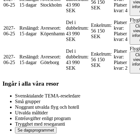
56 150
view
06-25
15 dagar
Stockholm
43 990
Platser
info
SEK
SEK
kvar
:
4
Flyg
Del i
Platser
Enkelrum
:
Cl
2027-
Reslängd
:
Avreseort
:
dubbelrum
:
kvar
:
56 150
view
06-25
15 dagar
Köpenhamn
43 990
Platser
info
SEK
SEK
kvar
:
4
Flyg
Del i
Platser
Enkelrum
:
Cl
2027-
Reslängd
:
Avreseort
:
dubbelrum
:
kvar
:
56 150
view
06-25
15 dagar
Göteborg
43 990
Platser
info
SEK
SEK
kvar
:
2
Ingår i alla våra resor
Svensktalande TEMA-reseledare
Små grupper
Noggrant utvalda flyg och hotell
Utvalda måltider
Entréavgifter enligt program
Trygghet med resegaranti
Se dagsprogrammet