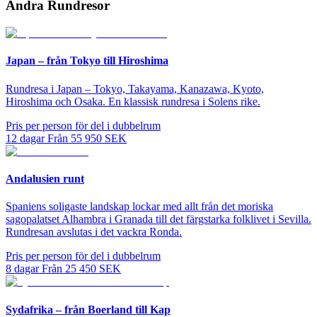
Andra Rundresor
Japan – från Tokyo till Hiroshima
Rundresa i Japan – Tokyo, Takayama, Kanazawa, Kyoto,
Hiroshima och Osaka. En klassisk rundresa i Solens rike.
Pris per person för del i dubbelrum
12
dagar
Från
55 950
SEK
Andalusien runt
Spaniens soligaste landskap lockar med allt från det moriska
sagopalatset Alhambra i Granada till det färgstarka folklivet i Sevilla.
Rundresan avslutas i det vackra Ronda.
Pris per person för del i dubbelrum
8
dagar
Från
25 450
SEK
Sydafrika – från Boerland till Kap