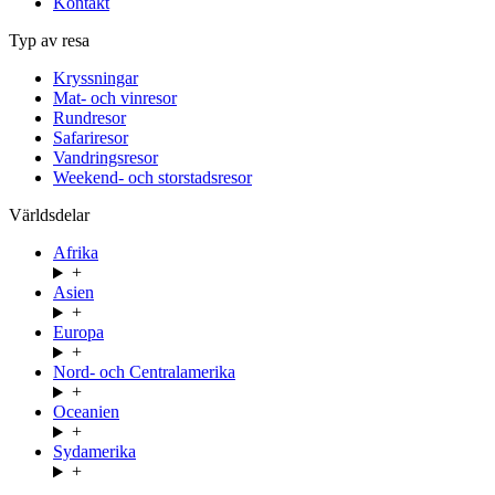
Kontakt
Typ av resa
Kryssningar
Mat- och vinresor
Rundresor
Safariresor
Vandringsresor
Weekend- och storstadsresor
Världsdelar
Afrika
+
Asien
+
Europa
+
Nord- och Centralamerika
+
Oceanien
+
Sydamerika
+