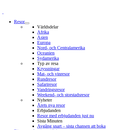
Resor
Världsdelar
Afrika
Asien
Europa
Nord- och Centralamerika
Oceanien
Sydamerika
Typ av resa
Kryssningar
Mat- och vinresor
Rundresor
Safariresor
Vandringsresor
Weekend- och storstadsresor
Nyheter
Årets nya resor
Erbjudanden
Resor med erbjudanden just nu
Sista Minuten
Avgång snart – sista chansen att boka