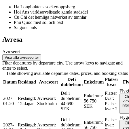
Ha Longbuktens sockertoppsberg
Hoi Ans världsarvslistade gamla stadsdel
Cu Chi det hemliga nätverket av tunnlar
Phu Quoc med sol och bad
Saigons puls
Avresa
Avreseort
Visa alla avreseorter
Filter departures by departure city. Use arrow keys to navigate and
enter to select.
Table showing available departure dates, prices, and booking status f
Del i
Platser
Datum
Reslängd
Avreseort
Enkelrum
Fly
dubbelrum
kvar
Flyg
Del i
Platser
Enkelrum
:
Cl
2027-
Reslängd
:
Avreseort
:
dubbelrum
:
kvar
:
56 750
view
01-20
15 dagar
Stockholm
44 690
Platser
info
SEK
SEK
kvar
:
2
Flyg
Del i
Platser
Enkelrum
:
Cl
2027-
Reslängd
:
Avreseort
:
dubbelrum
:
kvar
:
56 750
view