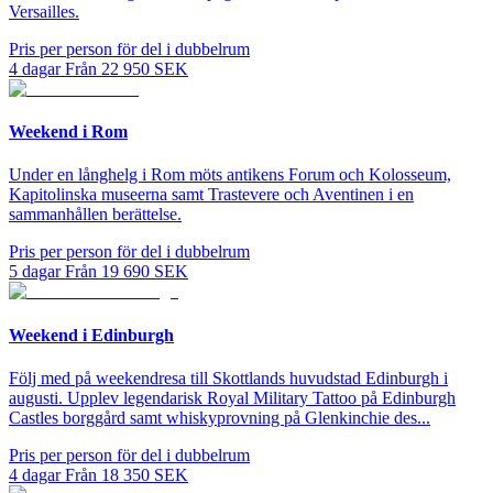
Versailles.
Pris per person för del i dubbelrum
4
dagar
Från
22 950
SEK
Weekend i Rom
Under en långhelg i Rom möts antikens Forum och Kolosseum,
Kapitolinska museerna samt Trastevere och Aventinen i en
sammanhållen berättelse.
Pris per person för del i dubbelrum
5
dagar
Från
19 690
SEK
Weekend i Edinburgh
Följ med på weekendresa till Skottlands huvudstad Edinburgh i
augusti. Upplev legendarisk Royal Military Tattoo på Edinburgh
Castles borggård samt whiskyprovning på Glenkinchie des...
Pris per person för del i dubbelrum
4
dagar
Från
18 350
SEK