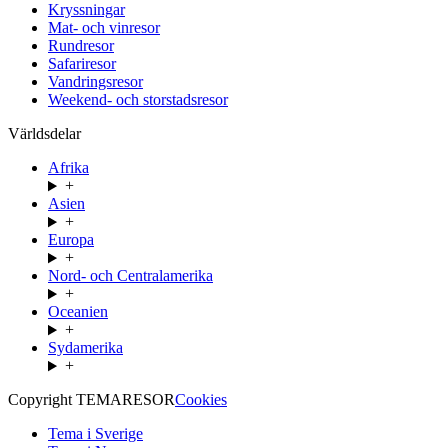
Kryssningar
Mat- och vinresor
Rundresor
Safariresor
Vandringsresor
Weekend- och storstadsresor
Världsdelar
Afrika
+
Asien
+
Europa
+
Nord- och Centralamerika
+
Oceanien
+
Sydamerika
+
Copyright TEMARESOR
Cookies
Tema i Sverige