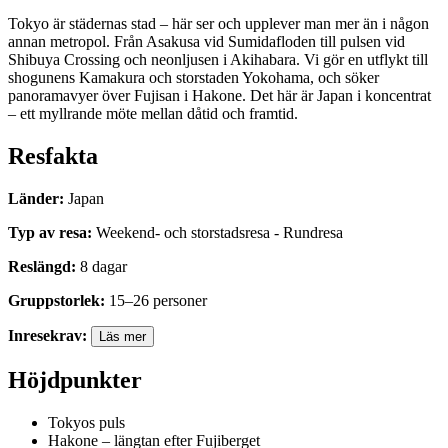
Tokyo är städernas stad – här ser och upplever man mer än i någon
annan metropol. Från Asakusa vid Sumidafloden till pulsen vid
Shibuya Crossing och neonljusen i Akihabara. Vi gör en utflykt till
shogunens Kamakura och storstaden Yokohama, och söker
panoramavyer över Fujisan i Hakone. Det här är Japan i koncentrat
– ett myllrande möte mellan dåtid och framtid.
Resfakta
Länder
:
Japan
Typ av resa
:
Weekend- och storstadsresa - Rundresa
Reslängd
:
8
dagar
Gruppstorlek
:
15
–
26
personer
Inresekrav
:
Läs mer
Höjdpunkter
Tokyos puls
Hakone – längtan efter Fujiberget