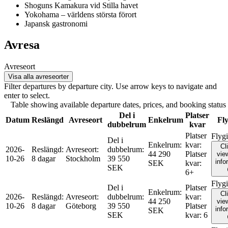
Shoguns Kamakura vid Stilla havet
Yokohama – världens största förort
Japansk gastronomi
Avresa
Avreseort
Visa alla avreseorter
Filter departures by departure city. Use arrow keys to navigate and
enter to select.
Table showing available departure dates, prices, and booking status f
Del i
Platser
Datum
Reslängd
Avreseort
Enkelrum
Fly
dubbelrum
kvar
Platser
Flyg
Del i
Enkelrum
:
kvar
:
Cl
2026-
Reslängd
:
Avreseort
:
dubbelrum
:
44 290
Platser
view
10-26
8 dagar
Stockholm
39 550
info
SEK
kvar
:
SEK
6+
Flyg
Del i
Platser
Enkelrum
:
Cl
2026-
Reslängd
:
Avreseort
:
dubbelrum
:
kvar
:
44 250
view
10-26
8 dagar
Göteborg
39 550
Platser
info
SEK
SEK
kvar
:
6