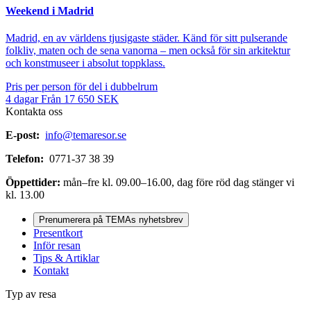
Weekend i Madrid
Madrid, en av världens tjusigaste städer. Känd för sitt pulserande
folkliv, maten och de sena vanorna – men också för sin arkitektur
och konstmuseer i absolut toppklass.
Pris per person för del i dubbelrum
4
dagar
Från
17 650
SEK
Kontakta oss
E-post:
info@temaresor.se
Telefon:
0771-37 38 39
Öppettider:
mån–fre kl. 09.00–16.00, dag före röd dag stänger vi
kl. 13.00
Prenumerera på TEMAs nyhetsbrev
Presentkort
Inför resan
Tips & Artiklar
Kontakt
Typ av resa