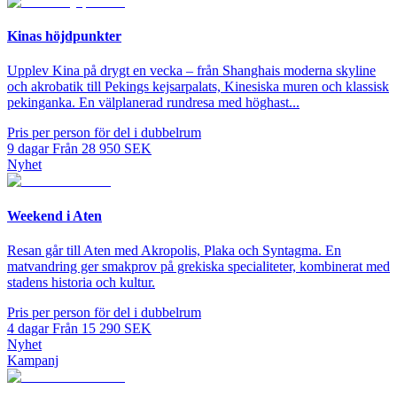
Kinas höjdpunkter
Upplev Kina på drygt en vecka – från Shanghais moderna skyline
och akrobatik till Pekings kejsarpalats, Kinesiska muren och klassisk
pekinganka. En välplanerad rundresa med höghast...
Pris per person för del i dubbelrum
9
dagar
Från
28 950
SEK
Nyhet
Weekend i Aten
Resan går till Aten med Akropolis, Plaka och Syntagma. En
matvandring ger smakprov på grekiska specialiteter, kombinerat med
stadens historia och kultur.
Pris per person för del i dubbelrum
4
dagar
Från
15 290
SEK
Nyhet
Kampanj