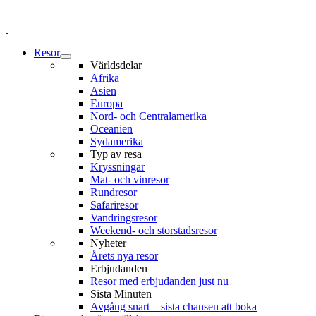
Resor
Världsdelar
Afrika
Asien
Europa
Nord- och Centralamerika
Oceanien
Sydamerika
Typ av resa
Kryssningar
Mat- och vinresor
Rundresor
Safariresor
Vandringsresor
Weekend- och storstadsresor
Nyheter
Årets nya resor
Erbjudanden
Resor med erbjudanden just nu
Sista Minuten
Avgång snart – sista chansen att boka