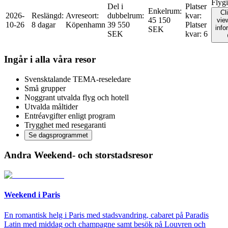
Flyg
Del i
Platser
Enkelrum
:
Cl
2026-
Reslängd
:
Avreseort
:
dubbelrum
:
kvar
:
45 150
view
10-26
8 dagar
Köpenhamn
39 550
Platser
info
SEK
SEK
kvar
:
6
Ingår i alla våra resor
Svensktalande TEMA-reseledare
Små grupper
Noggrant utvalda flyg och hotell
Utvalda måltider
Entréavgifter enligt program
Trygghet med resegaranti
Se dagsprogrammet
Andra Weekend- och storstadsresor
Weekend i Paris
En romantisk helg i Paris med stadsvandring, cabaret på Paradis
Latin med middag och champagne samt besök på Louvren och