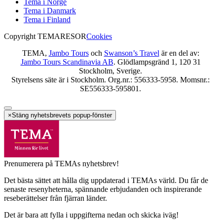
Tema i Norge
Tema i Danmark
Tema i Finland
Copyright TEMARESOR
Cookies
TEMA,
Jambo Tours
och
Swanson’s Travel
är en del av:
Jambo Tours Scandinavia AB
. Glödlampsgränd 1, 120 31
Stockholm, Sverige.
Styrelsens säte är i Stockholm. Org.nr.: 556333-5958. Momsnr.:
SE556333-595801.
×
Stäng nyhetsbrevets popup-fönster
Prenumerera på TEMAs nyhetsbrev!
Det bästa sättet att hålla dig uppdaterad i TEMAs värld. Du får de
senaste resenyheterna, spännande erbjudanden och inspirerande
reseberättelser från fjärran länder.
Det är bara att fylla i uppgifterna nedan och skicka iväg!