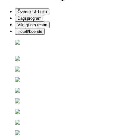
Översikt & boka
Dagsprogram
Viktigt om resan
Hotell/boende