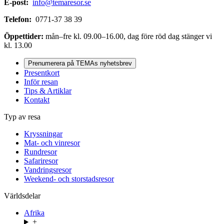
E-post:
info@temaresor.se
Telefon:
0771-37 38 39
Öppettider:
mån–fre kl. 09.00–16.00, dag före röd dag stänger vi
kl. 13.00
Prenumerera på TEMAs nyhetsbrev
Presentkort
Inför resan
Tips & Artiklar
Kontakt
Typ av resa
Kryssningar
Mat- och vinresor
Rundresor
Safariresor
Vandringsresor
Weekend- och storstadsresor
Världsdelar
Afrika
+