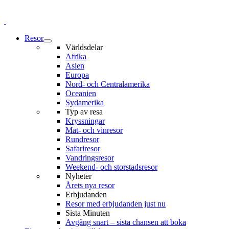
Resor
Världsdelar
Afrika
Asien
Europa
Nord- och Centralamerika
Oceanien
Sydamerika
Typ av resa
Kryssningar
Mat- och vinresor
Rundresor
Safariresor
Vandringsresor
Weekend- och storstadsresor
Nyheter
Årets nya resor
Erbjudanden
Resor med erbjudanden just nu
Sista Minuten
Avgång snart – sista chansen att boka