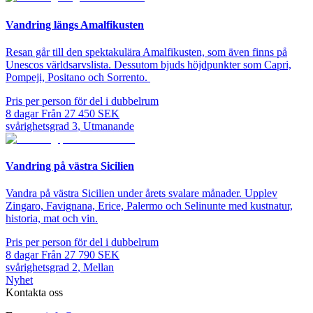
Vandring längs Amalfikusten
Resan går till den spektakulära Amalfikusten, som även finns på
Unescos världsarvslista. Dessutom bjuds höjdpunkter som Capri,
Pompeji, Positano och Sorrento.
Pris per person för del i dubbelrum
8
dagar
Från
27 450
SEK
svårighetsgrad
3
,
Utmanande
Vandring på västra Sicilien
Vandra på västra Sicilien under årets svalare månader. Upplev
Zingaro, Favignana, Erice, Palermo och Selinunte med kustnatur,
historia, mat och vin.
Pris per person för del i dubbelrum
8
dagar
Från
27 790
SEK
svårighetsgrad
2
,
Mellan
Nyhet
Kontakta oss