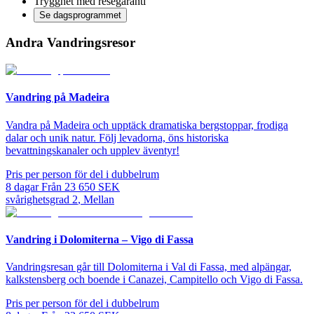
Trygghet med resegaranti
Se dagsprogrammet
Andra Vandringsresor
Vandring på Madeira
Vandra på Madeira och upptäck dramatiska bergstoppar, frodiga
dalar och unik natur. Följ levadorna, öns historiska
bevattningskanaler och upplev äventyr!
Pris per person för del i dubbelrum
8
dagar
Från
23 650
SEK
svårighetsgrad
2
,
Mellan
Vandring i Dolomiterna – Vigo di Fassa
Vandringsresan går till Dolomiterna i Val di Fassa, med alpängar,
kalkstensberg och boende i Canazei, Campitello och Vigo di Fassa.
Pris per person för del i dubbelrum