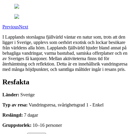
Previous
Next
I Lapplands storslagna fjällvärld väntar en natur som, trots att den
ligger i Sverige, upplevs som oerhört exotisk och lockar besökare
från världens alla hörn. Lapplands fjällvärld bjuder bland annat på
behagliga vandringar, varma bastubad, samiska offerplatser och en
av Sveriges få kanjoner. Mellan aktiviteterna finns tid för
återhämtning och reflektion. Detta är en innehållsrik vandringsresa
med många höjdpunkter, och samtliga måltider ingår i resans pris.
Resfakta
Länder
:
Sverige
Typ av resa
:
Vandringsresa
,
svårighetsgrad
1
-
Enkel
Reslängd
:
7
dagar
Gruppstorlek
:
10
–
16
personer