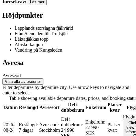
Inresekrav
:
Läs mer
Höjdpunkter
Lapplands storslagna fjällvärld
Från Stendalen till Trollsjön
Låktatjåkkas topp
Abisko kanjon
Vandring på Kungsleden
Avresa
Avreseort
Visa alla avreseorter
Filter departures by departure city. Use arrow keys to navigate and
enter to select.
Table showing available departure dates, prices, and booking status 
Del i
Platser
Datum
Reslängd
Avreseort
Enkelrum
Flyg
dubbelrum
kvar
Flygin
Del i
Enkelrum
:
Clic
2026-
Reslängd
:
Avreseort
:
dubbelrum
:
Platser
27 990
view f
08-24
7 dagar
Stockholm
24 990
kvar
:
inform
SEK
SEK