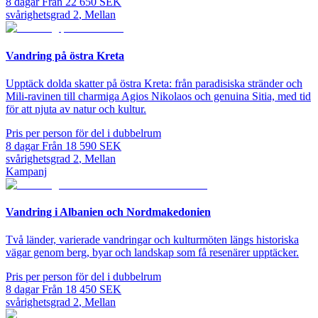
8
dagar
Från
22 650
SEK
svårighetsgrad
2
,
Mellan
Vandring på östra Kreta
Upptäck dolda skatter på östra Kreta: från paradisiska stränder och
Mili-ravinen till charmiga Agios Nikolaos och genuina Sitia, med tid
för att njuta av natur och kultur.
Pris per person för del i dubbelrum
8
dagar
Från
18 590
SEK
svårighetsgrad
2
,
Mellan
Kampanj
Vandring i Albanien och Nordmakedonien
Två länder, varierade vandringar och kulturmöten längs historiska
vägar genom berg, byar och landskap som få resenärer upptäcker.
Pris per person för del i dubbelrum
8
dagar
Från
18 450
SEK
svårighetsgrad
2
,
Mellan