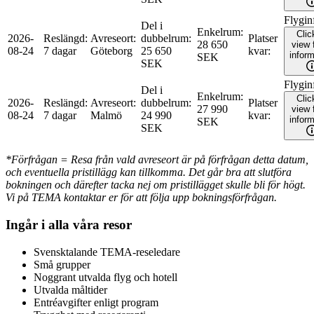
Flygin
Del i
Enkelrum
:
Clic
2026-
Reslängd
:
Avreseort
:
dubbelrum
:
Platser
28 650
view f
08-24
7 dagar
Göteborg
25 650
kvar
:
inform
SEK
SEK
Flygin
Del i
Enkelrum
:
Clic
2026-
Reslängd
:
Avreseort
:
dubbelrum
:
Platser
27 990
view f
08-24
7 dagar
Malmö
24 990
kvar
:
inform
SEK
SEK
*Förfrågan = Resa från vald avreseort är på förfrågan detta datum,
och eventuella pristillägg kan tillkomma. Det går bra att slutföra
bokningen och därefter tacka nej om pristillägget skulle bli för högt.
Vi på TEMA kontaktar er för att följa upp bokningsförfrågan.
Ingår i alla våra resor
Svensktalande TEMA-reseledare
Små grupper
Noggrant utvalda flyg och hotell
Utvalda måltider
Entréavgifter enligt program