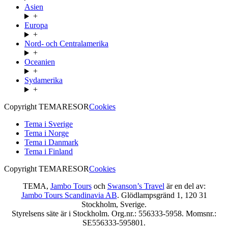
Asien
+
Europa
+
Nord- och Centralamerika
+
Oceanien
+
Sydamerika
+
Copyright TEMARESOR
Cookies
Tema i Sverige
Tema i Norge
Tema i Danmark
Tema i Finland
Copyright TEMARESOR
Cookies
TEMA,
Jambo Tours
och
Swanson’s Travel
är en del av:
Jambo Tours Scandinavia AB
. Glödlampsgränd 1, 120 31
Stockholm, Sverige.
Styrelsens säte är i Stockholm. Org.nr.: 556333-5958. Momsnr.:
SE556333-595801.