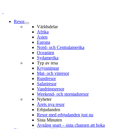
Resor
Världsdelar
Afrika
Asien
Europa
Nord- och Centralamerika
Oceanien
Sydamerika
Typ av resa
Kryssningar
Mat- och vinresor
Rundresor
Safariresor
Vandringsresor
Weekend- och storstadsresor
Nyheter
Årets nya resor
Erbjudanden
Resor med erbjudanden just nu
Sista Minuten
Avgång snart – sista chansen att boka