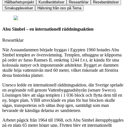
Hållbarhetsprojekt
Kundberättelser
Researtiklar
Reseberättelser
Smakupplevelser
Hälsning från oss på Tema
Abu Simbel – en internationell räddningsaktion
Researtiklar
När Assuandammen började byggas i Egypten 1960 hotades Abu
Simbel templen av översvämning. Templen, uthuggna ur klipporna
på order av farao Ramses II, omkring 1244 f.v.t, är kända för sina
kolossala statyer och imponerande arkitektur. Bygget av dammen
skulle höja vattennivån med 60 meter, vilket riskerade att förstöra
dessa historiska platser.
Unesco ledde en internationell räddningsaktion, där Sverige spelade
en avgörande roll genom Vattenbyggnadsbyrån (senare Sweco).
Lösningen blev att såga templen i 1 036 block och flytta dem till en
ny, högre plats. VBB utvecklade en plan för hur blocken skulle
sågas, transporteras och sättas ihop igen, samtidigt som man
bevarade de känsliga delarna av sandstenen.
Arbetet pågick från 1964 till 1968, och Abu Simbel återuppbyggdes
på en plats 65 meter högre upp. Flytten blev ett internationellt