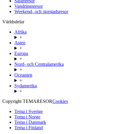
Safariresor
Vandringsresor
Weekend- och storstadsresor
Världsdelar
Afrika
+
Asien
+
Europa
+
Nord- och Centralamerika
+
Oceanien
+
Sydamerika
+
Copyright TEMARESOR
Cookies
Tema i Sverige
Tema i Norge
Tema i Danmark
Tema i Finland