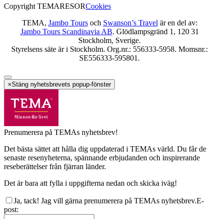
Copyright TEMARESOR
Cookies
TEMA,
Jambo Tours
och
Swanson’s Travel
är en del av:
Jambo Tours Scandinavia AB
. Glödlampsgränd 1, 120 31
Stockholm, Sverige.
Styrelsens säte är i Stockholm. Org.nr.: 556333-5958. Momsnr.:
SE556333-595801.
×
Stäng nyhetsbrevets popup-fönster
Prenumerera på TEMAs nyhetsbrev!
Det bästa sättet att hålla dig uppdaterad i TEMAs värld. Du får de
senaste resenyheterna, spännande erbjudanden och inspirerande
reseberättelser från fjärran länder.
Det är bara att fylla i uppgifterna nedan och skicka iväg!
Ja, tack! Jag vill gärna prenumerera på TEMAs nyhetsbrev.
E-
post
: