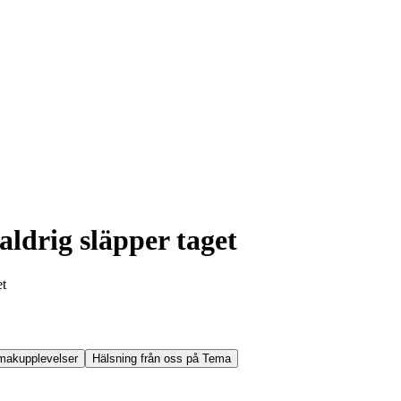
ldrig släpper taget
et
makupplevelser
Hälsning från oss på Tema