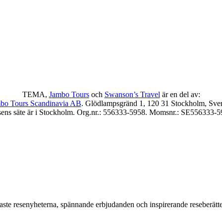
TEMA,
Jambo Tours
och
Swanson’s Travel
är en del av:
bo Tours Scandinavia AB
. Glödlampsgränd 1, 120 31 Stockholm, Sver
sens säte är i Stockholm. Org.nr.: 556333-5958. Momsnr.: SE556333-
aste resenyheterna, spännande erbjudanden och inspirerande reseberättel