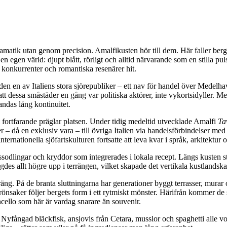
amatik utan genom precision. Amalfikusten hör till dem. Här faller berg
en egen värld: djupt blått, rörligt och alltid närvarande som en stilla p
konkurrenter och romantiska resenärer hit.
den en av Italiens stora sjörepubliker – ett nav för handel över Medelhav
 dessa småstäder en gång var politiska aktörer, inte vykortsidyller. Men
andas lång kontinuitet.
om fortfarande präglar platsen. Under tidig medeltid utvecklade Amalfi
Ta
– då en exklusiv vara – till övriga Italien via handelsförbindelser med
ternationella sjöfartskulturen fortsatte att leva kvar i språk, arkitektur 
assodlingar och kryddor som integrerades i lokala recept. Längs kusten s
gdes allt högre upp i terrängen, vilket skapade det vertikala kustlandska
g. På de branta sluttningarna har generationer byggt terrasser, murar o
 grönsaker följer bergets form i ett rytmiskt mönster. Härifrån kommer de
moncello som här är vardag snarare än souvenir.
. Nyfångad bläckfisk, ansjovis från Cetara, musslor och spaghetti alle