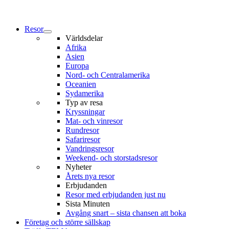
Resor
Världsdelar
Afrika
Asien
Europa
Nord- och Centralamerika
Oceanien
Sydamerika
Typ av resa
Kryssningar
Mat- och vinresor
Rundresor
Safariresor
Vandringsresor
Weekend- och storstadsresor
Nyheter
Årets nya resor
Erbjudanden
Resor med erbjudanden just nu
Sista Minuten
Avgång snart – sista chansen att boka
Företag och större sällskap