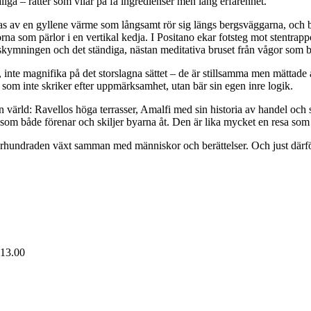
iga – rätter som vilar på få ingredienser men lång erfarenhet.
as av en gyllene värme som långsamt rör sig längs bergsväggarna, och 
na som pärlor i en vertikal kedja. I Positano ekar fotsteg mot stentrappo
 skymningen och det ständiga, nästan meditativa bruset från vågor som b
inte magnifika på det storslagna sättet – de är stillsamma men mättade a
om inte skriker efter uppmärksamhet, utan bär sin egen inre logik.
rld: Ravellos höga terrasser, Amalfi med sin historia av handel och själ
 som både förenar och skiljer byarna åt. Den är lika mycket en resa som
århundraden växt samman med människor och berättelser. Och just därför fo
 13.00