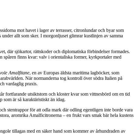
ssidorna mot havet i lager av terrasser, citronlundar och byar som
uls under allt som sker. I morgonljuset glimrar kustlinjen av samma
et, där sjökartor, rättskoder och diplomatiska förbindelser formades.
 spåren finns kvar: valv i orientaliska former, kyrkportaler med
vole Amalfitane
, en av Europas äldsta maritima lagböcker, som
 arabvärlden. När normanderna tog kontroll över södra Italien på
och vardaglig praxis.
tår fortfarande utsiktstorn och kloster kvar som vittnesbörd om en tid
p som är så karaktäristiskt än idag.
ch stentrappor för att odla mark där odling egentligen inte borde vara
 stora, aromrika Amalficitronerna – en frukt vars smak bär hela kustens
 vongole tillagas med en säker hand som kommer av århundraden av