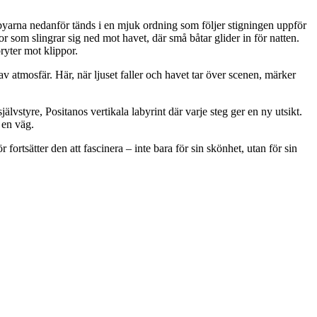
byarna nedanför tänds i en mjuk ordning som följer stigningen uppför
r som slingrar sig ned mot havet, där små båtar glider in för natten.
ryter mot klippor.
v atmosfär. Här, när ljuset faller och havet tar över scenen, märker
vstyre, Positanos vertikala labyrint där varje steg ger en ny utsikt.
 en väg.
rtsätter den att fascinera – inte bara för sin skönhet, utan för sin