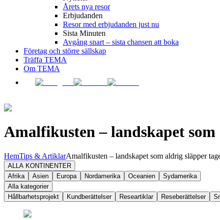
Årets nya resor
Erbjudanden
Resor med erbjudanden just nu
Sista Minuten
Avgång snart – sista chansen att boka
Företag och större sällskap
Träffa TEMA
Om TEMA
Amalfikusten – landskapet som a
Hem
Tips & Artiklar
Amalfikusten – landskapet som aldrig släpper tag
ALLA KONTINENTER
Afrika
Asien
Europa
Nordamerika
Oceanien
Sydamerika
Alla kategorier
Hållbarhetsprojekt
Kundberättelser
Researtiklar
Reseberättelser
S