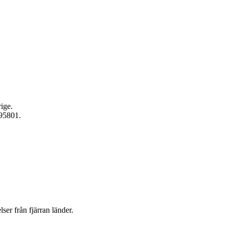
ige.
595801.
ser från fjärran länder.