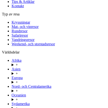
Tips & Artiklar
Kontakt
Typ av resa
Kryssningar
Mat- och vinresor
Rundresor
Safariresor
Vandringsresor
Weekend- och storstadsresor
Världsdelar
Afrika
+
Asien
+
Europa
+
Nord- och Centralamerika
+
Oceanien
+
Sydamerika