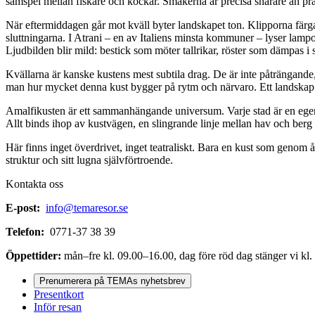
samspel mellan fiskare och kockar. Smakerna är precisa snarare än prål
När eftermiddagen går mot kväll byter landskapet ton. Klipporna färg
sluttningarna. I Atrani – en av Italiens minsta kommuner – lyser lampor
Ljudbilden blir mild: bestick som möter tallrikar, röster som dämpas i
Kvällarna är kanske kustens mest subtila drag. De är inte påträngande, 
man hur mycket denna kust bygger på rytm och närvaro. Ett landskap s
Amalfikusten är ett sammanhängande universum. Varje stad är en egen vä
Allt binds ihop av kustvägen, en slingrande linje mellan hav och berg
Här finns inget överdrivet, inget teatraliskt. Bara en kust som genom 
struktur och sitt lugna självförtroende.
Kontakta oss
E-post:
info@temaresor.se
Telefon:
0771-37 38 39
Öppettider:
mån–fre kl. 09.00–16.00, dag före röd dag stänger vi kl.
Prenumerera på TEMAs nyhetsbrev
Presentkort
Inför resan