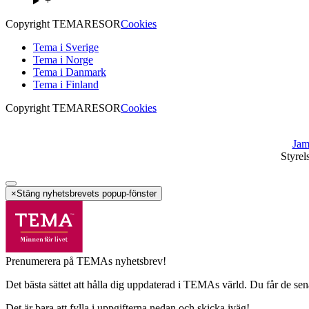
+
Copyright TEMARESOR
Cookies
Tema i Sverige
Tema i Norge
Tema i Danmark
Tema i Finland
Copyright TEMARESOR
Cookies
Jam
Styrel
×
Stäng nyhetsbrevets popup-fönster
Prenumerera på TEMAs nyhetsbrev!
Det bästa sättet att hålla dig uppdaterad i TEMAs värld. Du får de sen
Det är bara att fylla i uppgifterna nedan och skicka iväg!