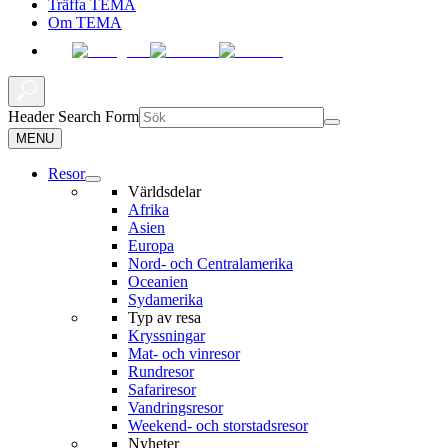
Träffa TEMA
Om TEMA
Header Search Form
MENU
Resor
Världsdelar
Afrika
Asien
Europa
Nord- och Centralamerika
Oceanien
Sydamerika
Typ av resa
Kryssningar
Mat- och vinresor
Rundresor
Safariresor
Vandringsresor
Weekend- och storstadsresor
Nyheter