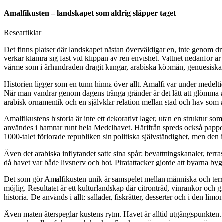
Amalfikusten – landskapet som aldrig släpper taget
Researtiklar
Det finns platser där landskapet nästan överväldigar en, inte genom dr
verkar klamra sig fast vid klippan av ren envishet. Vattnet nedanför är 
värme som i århundraden dragit kungar, arabiska köpmän, genuesiska 
Historien ligger som en tunn hinna över allt. Amalfi var under medelti
När man vandrar genom dagens trånga gränder är det lätt att glömma att
arabisk ornamentik och en självklar relation mellan stad och hav som 
Amalfikustens historia är inte ett dekorativt lager, utan en struktur s
användes i hamnar runt hela Medelhavet. Härifrån spreds också papper 
1000-talet förlorade republiken sin politiska självständighet, men den in
Även det arabiska inflytandet satte sina spår: bevattningskanaler, terr
då havet var både livsnerv och hot. Piratattacker gjorde att byarna byg
Det som gör Amalfikusten unik är samspelet mellan människa och terrän
möjlig. Resultatet är ett kulturlandskap där citronträd, vinrankor och
historia. De används i allt: sallader, fiskrätter, desserter och i den li
Även maten återspeglar kustens rytm. Havet är alltid utgångspunkten