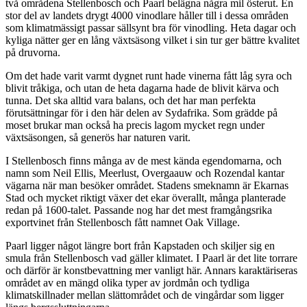
två områdena Stellenbosch och Paarl belägna några mil österut. En
stor del av landets drygt 4000 vinodlare håller till i dessa områden
som klimatmässigt passar sällsynt bra för vinodling. Heta dagar och
kyliga nätter ger en lång växtsäsong vilket i sin tur ger bättre kvalitet
på druvorna.
Om det hade varit varmt dygnet runt hade vinerna fått låg syra och
blivit tråkiga, och utan de heta dagarna hade de blivit kärva och
tunna. Det ska alltid vara balans, och det har man perfekta
förutsättningar för i den här delen av Sydafrika. Som grädde på
moset brukar man också ha precis lagom mycket regn under
växtsäsongen, så generös har naturen varit.
I Stellenbosch finns många av de mest kända egendomarna, och
namn som Neil Ellis, Meerlust, Overgaauw och Rozendal kantar
vägarna när man besöker området. Stadens smeknamn är Ekarnas
Stad och mycket riktigt växer det ekar överallt, många planterade
redan på 1600-talet. Passande nog har det mest framgångsrika
exportvinet från Stellenbosch fått namnet Oak Village.
Paarl ligger något längre bort från Kapstaden och skiljer sig en
smula från Stellenbosch vad gäller klimatet. I Paarl är det lite torrare
och därför är konstbevattning mer vanligt här. Annars karaktäriseras
området av en mängd olika typer av jordmån och tydliga
klimatskillnader mellan slättområdet och de vingårdar som ligger