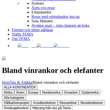
Nyheter
Årets nya resor
Erbjudanden
Resor med erbjudanden just nu
Sista Minuten
Avgång snart – sista chansen att boka
Företag och större sällskap
Träffa TEMA
Om TEMA
Bland vinrankor och elefanter
Hem
Tips & Artiklar
Bland vinrankor och elefanter
ALLA KONTINENTER
Afrika
Asien
Europa
Nordamerika
Oceanien
Sydamerika
Alla kategorier
Hållbarhetsprojekt
Kundberättelser
Researtiklar
Reseberättelser
Smakupplevelser
Hälsning från oss på Tema