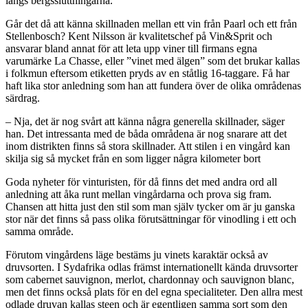
längs bergssluttningarna.
Går det då att känna skillnaden mellan ett vin från Paarl och ett från
Stellenbosch? Kent Nilsson är kvalitetschef på Vin&Sprit och
ansvarar bland annat för att leta upp viner till firmans egna
varumärke La Chasse, eller ”vinet med älgen” som det brukar kallas
i folkmun eftersom etiketten pryds av en ståtlig 16-taggare. Få har
haft lika stor anledning som han att fundera över de olika områdenas
särdrag.
– Nja, det är nog svårt att känna några generella skillnader, säger
han. Det intressanta med de båda områdena är nog snarare att det
inom distrikten finns så stora skillnader. Att stilen i en vingård kan
skilja sig så mycket från en som ligger några kilometer bort
Goda nyheter för vinturisten, för då finns det med andra ord all
anledning att åka runt mellan vingårdarna och prova sig fram.
Chansen att hitta just den stil som man själv tycker om är ju ganska
stor när det finns så pass olika förutsättningar för vinodling i ett och
samma område.
Förutom vingårdens läge bestäms ju vinets karaktär också av
druvsorten. I Sydafrika odlas främst internationellt kända druvsorter
som cabernet sauvignon, merlot, chardonnay och sauvignon blanc,
men det finns också plats för en del egna specialiteter. Den allra mest
odlade druvan kallas steen och är egentligen samma sort som den