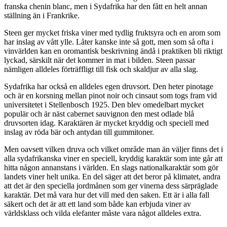
franska chenin blanc, men i Sydafrika har den fått en helt annan
ställning än i Frankrike.
Steen ger mycket friska viner med tydlig fruktsyra och en arom som
har inslag av vått ylle. Låter kanske inte så gott, men som så ofta i
vinvärlden kan en oromantisk beskrivning ändå i praktiken bli riktigt
lyckad, särskilt när det kommer in mat i bilden. Steen passar
nämligen alldeles förträffligt till fisk och skaldjur av alla slag.
Sydafrika har också en alldeles egen druvsort. Den heter pinotage
och är en korsning mellan pinot noir och cinsaut som togs fram vid
universitetet i Stellenbosch 1925. Den blev omedelbart mycket
populär och är näst cabernet sauvignon den mest odlade blå
druvsorten idag. Karaktären är mycket kryddig och speciell med
inslag av röda bär och antydan till gummitoner.
Men oavsett vilken druva och vilket område man än väljer finns det i
alla sydafrikanska viner en speciell, kryddig karaktär som inte går att
hitta någon annanstans i världen. En slags nationalkaraktär som gör
landets viner helt unika. En del säger att det beror på klimatet, andra
att det är den speciella jordmånen som ger vinerna dess särpräglade
karaktär. Det må vara hur det vill med den saken. Ett är i alla fall
säkert och det är att ett land som både kan erbjuda viner av
världsklass och vilda elefanter måste vara något alldeles extra.