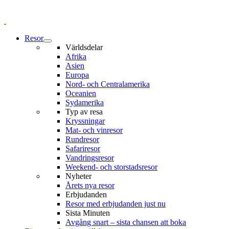
Resor
Världsdelar
Afrika
Asien
Europa
Nord- och Centralamerika
Oceanien
Sydamerika
Typ av resa
Kryssningar
Mat- och vinresor
Rundresor
Safariresor
Vandringsresor
Weekend- och storstadsresor
Nyheter
Årets nya resor
Erbjudanden
Resor med erbjudanden just nu
Sista Minuten
Avgång snart – sista chansen att boka