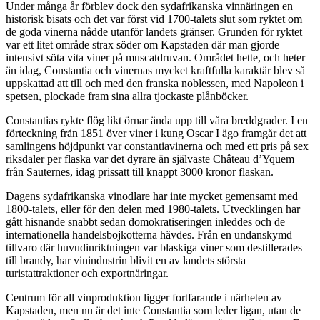
Under många år förblev dock den sydafrikanska vinnäringen en
historisk bisats och det var först vid 1700-talets slut som ryktet om
de goda vinerna nådde utanför landets gränser. Grunden för ryktet
var ett litet område strax söder om Kapstaden där man gjorde
intensivt söta vita viner på muscatdruvan. Området hette, och heter
än idag, Constantia och vinernas mycket kraftfulla karaktär blev så
uppskattad att till och med den franska noblessen, med Napoleon i
spetsen, plockade fram sina allra tjockaste plånböcker.
Constantias rykte flög likt örnar ända upp till våra breddgrader. I en
förteckning från 1851 över viner i kung Oscar I ägo framgår det att
samlingens höjdpunkt var constantiavinerna och med ett pris på sex
riksdaler per flaska var det dyrare än självaste Château d’Yquem
från Sauternes, idag prissatt till knappt 3000 kronor flaskan.
Dagens sydafrikanska vinodlare har inte mycket gemensamt med
1800-talets, eller för den delen med 1980-talets. Utvecklingen har
gått hisnande snabbt sedan domokratiseringen inleddes och de
internationella handelsbojkotterna hävdes. Från en undanskymd
tillvaro där huvudinriktningen var blaskiga viner som destillerades
till brandy, har vinindustrin blivit en av landets största
turistattraktioner och exportnäringar.
Centrum för all vinproduktion ligger fortfarande i närheten av
Kapstaden, men nu är det inte Constantia som leder ligan, utan de