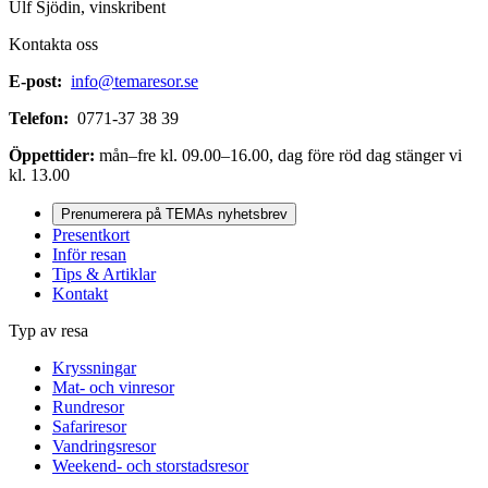
Ulf Sjödin, vinskribent
Kontakta oss
E-post:
info@temaresor.se
Telefon:
0771-37 38 39
Öppettider:
mån–fre kl. 09.00–16.00, dag före röd dag stänger vi
kl. 13.00
Prenumerera på TEMAs nyhetsbrev
Presentkort
Inför resan
Tips & Artiklar
Kontakt
Typ av resa
Kryssningar
Mat- och vinresor
Rundresor
Safariresor
Vandringsresor
Weekend- och storstadsresor