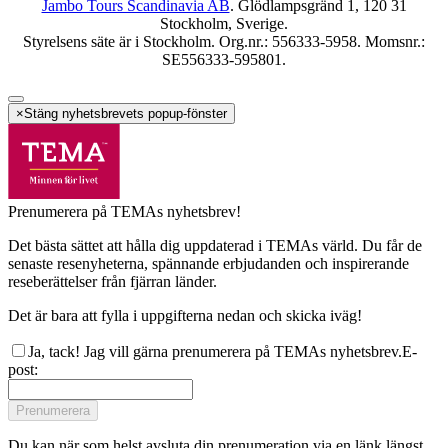
Jambo Tours Scandinavia AB
. Glödlampsgränd 1, 120 31
Stockholm, Sverige.
Styrelsens säte är i Stockholm. Org.nr.: 556333-5958. Momsnr.:
SE556333-595801.
×
Stäng nyhetsbrevets popup-fönster
Prenumerera på TEMAs nyhetsbrev!
Det bästa sättet att hålla dig uppdaterad i TEMAs värld. Du får de
senaste resenyheterna, spännande erbjudanden och inspirerande
reseberättelser från fjärran länder.
Det är bara att fylla i uppgifterna nedan och skicka iväg!
Ja, tack! Jag vill gärna prenumerera på TEMAs nyhetsbrev.
E-
post
:
Prenumerera
Du kan när som helst avsluta din prenumeration via en länk längst