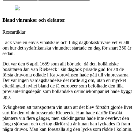
Bland vinrankor och elefanter
Researtiklar
Tack vare en envis vinälskare och flitig dagboksskrivare vet vi allt
om hur det sydafrikanska vinundret startade en dag för snart 350 år
sedan.
Det var den 6 april 1659 som allt började, då den holländske
bosättaren Jan van Riebeeck i sin dagbok prisade gud för att de
första druvorna odlade i Kap-provinsen hade gått till vinpressarna.
Det var ingen vardagshändelse det rörde sig om, utan en mycket
efterlängtad nyhet bland de få européer som befolkade den lilla
provianteringsdepån som holländska ostindiekompaniet hade byggt
upp.
Svårigheten att transportera vin utan att det blev förstört gjorde livet
surt för den vinintresserade Riebeeck. Han hade därför försökt
plantera vin flera gånger, men sticklingarna hade inte överlevt den
långa sjöresan och det tog därför sju år innan han lyckades få fram
några druvor. Man kan föreställa sig den lycka som rådde i kolonin.