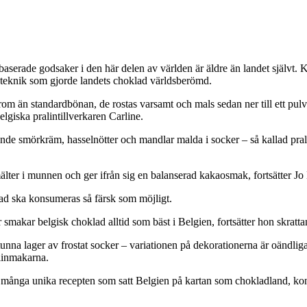
kaobaserade godsaker i den här delen av världen är äldre än landet själv
gsteknik som gjorde landets choklad världsberömd.
rom än standardbönan, de rostas varsamt och mals sedan ner till ett pul
giska pralintillverkaren Carline.
de smörkräm, hasselnötter och mandlar malda i socker – så kallad pral
r i munnen och ger ifrån sig en balanserad kakaosmak, fortsätter Jo
klad ska konsumeras så färsk som möjligt.
akar belgisk choklad alltid som bäst i Belgien, fortsätter hon skratta
h tunna lager av frostat socker – variationen på dekorationerna är oändli
linmakarna.
ånga unika recepten som satt Belgien på kartan som chokladland, kon