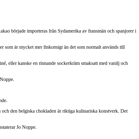
t. Kakao började importeras från Sydamerika av fransmän och spanjorer i
ver som är mycket mer finkornigt än det som normalt används till
iné, eller kanske en rinnande sockerkräm smaksatt med vanilj och
 Noppe.
nde.
ga och den belgiska chokladen är riktiga kulinariska konstverk. Det
staterar Jo Noppe.