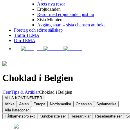
Årets nya resor
Erbjudanden
Resor med erbjudanden just nu
Sista Minuten
Avgång snart – sista chansen att boka
Företag och större sällskap
Träffa TEMA
Om TEMA
Choklad i Belgien
Hem
Tips & Artiklar
Choklad i Belgien
ALLA KONTINENTER
Afrika
Asien
Europa
Nordamerika
Oceanien
Sydamerika
Alla kategorier
Hållbarhetsprojekt
Kundberättelser
Researtiklar
Reseberättelser
S