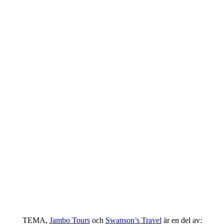
TEMA,
Jambo Tours
och
Swanson’s Travel
är en del av: