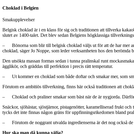
Choklad i Belgien
Smakupplevelser
Belgisk choklad är i en klass för sig och traditionen att tillverka ka
slutet av 1400-talet. Det blev sedan Belgiens högklassiga tillverknin
– Bönorna som blir till belgisk choklad väljs ut för att de har mer a
choklad, säger Jo Noppe, som leder verksamheten hos den berömda bel
Den utsökta massan formas sedan i tunna pralinskal runt mockasmakan
ägglikör, och gräddas till perfektion i precis rätt temperatur.
– Ut kommer en choklad som både doftar och smakar mer, som smälte
Förutom en ambitiös tillverkning, finns här också traditionen att cho
– Choklad och praliner smakar som bäst när de är nygjorda. Därför sm
Snäckor, sjöhästar, sjöstjärnor, pistagenötter, karamelliserad frukt oc
tycks det inte finnas någon gräns för uppfinningsrikedomen bland pra
– Förutom de noggrant utvalda ingredienserna är det nog också de m
Hur ska man då kunna välja?