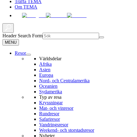
Träffa TEMA
Om TEMA
Header Search Form
MENU
Resor
Världsdelar
Afrika
Asien
Europa
Nord- och Centralamerika
Oceanien
Sydamerika
Typ av resa
Kryssningar
Mat- och vinresor
Rundresor
Safariresor
Vandringsresor
Weekend- och storstadsresor
Nyheter