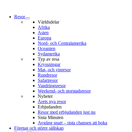
Resor
Världsdelar
Afrika
Asien
Europa
Nord- och Centralamerika
Oceanien
Sydamerika
Typ av resa
Kryssningar
Mat- och vinresor
Rundresor
Safariresor
Vandringsresor
Weekend- och storstadsresor
Nyheter
Årets nya resor
Erbjudanden
Resor med erbjudanden just nu
Sista Minuten
Avgång snart – sista chansen att boka
Företag och större sällskap