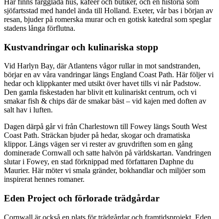
Här finns färgglada hus, kaféer och butiker, och en historia som
sjöfartsstad med handel ända till Holland. Exeter, vår bas i början av
resan, bjuder på romerska murar och en gotisk katedral som speglar
stadens långa förflutna.
Kustvandringar och kulinariska stopp
Vid Harlyn Bay, där Atlantens vågor rullar in mot sandstranden,
börjar en av våra vandringar längs England Coast Path. Här följer vi
hedar och klippkanter med utsikt över havet tills vi når Padstow.
Den gamla fiskestaden har blivit ett kulinariskt centrum, och vi
smakar fish & chips där de smakar bäst – vid kajen med doften av
salt hav i luften.
Dagen därpå går vi från Charlestown till Fowey längs South West
Coast Path. Sträckan bjuder på hedar, skogar och dramatiska
klippor. Längs vägen ser vi rester av gruvdriften som en gång
dominerade Cornwall och satte halvön på världskartan. Vandringen
slutar i Fowey, en stad förknippad med författaren Daphne du
Maurier. Här möter vi smala gränder, bokhandlar och miljöer som
inspirerat hennes romaner.
Eden Project och förlorade trädgårdar
Cornwall är också en plats för trädgårdar och framtidsprojekt. Eden