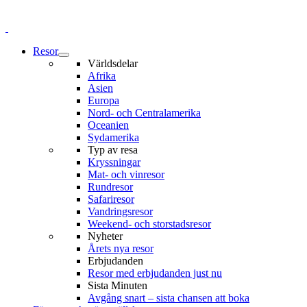
Resor
Världsdelar
Afrika
Asien
Europa
Nord- och Centralamerika
Oceanien
Sydamerika
Typ av resa
Kryssningar
Mat- och vinresor
Rundresor
Safariresor
Vandringsresor
Weekend- och storstadsresor
Nyheter
Årets nya resor
Erbjudanden
Resor med erbjudanden just nu
Sista Minuten
Avgång snart – sista chansen att boka