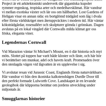
Project är ett arkitektoniskt underverk där gigantiska kupoler
rymmer regnskog, tropiska arter och medelhavsklimat. Här vandrar
vi mellan exotiska växter och lär oss om hållbarhet. Lost Gardens of
Heligan visar en annan sida: en bortglömd trädgård som låg i dvala
efter första världskriget men återuppväcktes i modern tid. Här väntar
köksträdgårdar, rosenalléer och skulpturer gömda i grönskan. Dagen
avslutas på en lokal vingård där Cornwalls milda klimat ger oss
friska, eleganta viner.
Legendernas Cornwall
Vid Marazion väntar St Michael’s Mount, en ö där historia och myt
möts. Slottet på toppen har varit både kloster och fäste, och här hör
vi berättelser om munkar, adel och havets kraft. Promenaden över
den stenlagda vägen vid lågvatten är en upplevelse i sig.
Vi avslutar resan vid Jurassic Coast, Englands första naturvärldsarv.
Här vandrar vi från den ikoniska kalkstensbågen Durdle Door till
den perfekt formade Lulworth Cove. Landskapet är en levande
geologibok där klipporna berättar om jordens utveckling under
miljontals år.
Smugglarnas historier