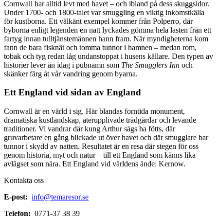
Cornwall har alltid levt med havet – och ibland på dess skuggsidor.
Under 1700- och 1800-talet var smuggling en viktig inkomstkälla
för kustborna. Ett välkänt exempel kommer från Polperro, där
byborna enligt legenden en natt lyckades gömma hela lasten från ett
fartyg innan tulltjänstemännen hann fram. När myndigheterna kom
fann de bara fisknät och tomma tunnor i hamnen – medan rom,
tobak och tyg redan låg undanstoppat i husens källare. Den typen av
historier lever än idag i pubnamn som
The Smugglers Inn
och
skänker färg åt vår vandring genom byarna.
Ett England vid sidan av England
Cornwall är en värld i sig. Här blandas forntida monument,
dramatiska kustlandskap, återupplivade trädgårdar och levande
traditioner. Vi vandrar där kung Arthur sägs ha fötts, där
gruvarbetare en gång blickade ut över havet och där smugglare bar
tunnor i skydd av natten. Resultatet är en resa där stegen för oss
genom historia, myt och natur – till ett England som känns lika
avlägset som nära. Ett England vid världens ände: Kernow.
Kontakta oss
E-post:
info@temaresor.se
Telefon:
0771-37 38 39