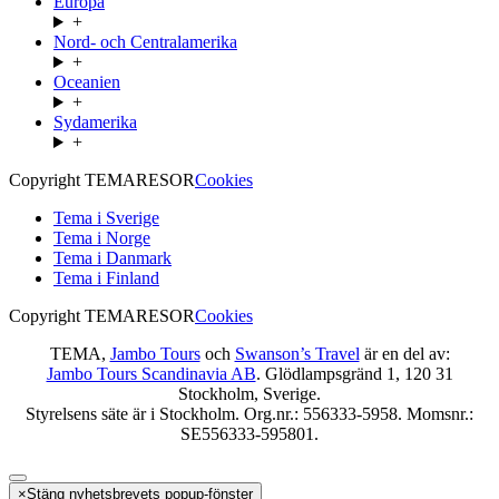
Europa
+
Nord- och Centralamerika
+
Oceanien
+
Sydamerika
+
Copyright TEMARESOR
Cookies
Tema i Sverige
Tema i Norge
Tema i Danmark
Tema i Finland
Copyright TEMARESOR
Cookies
TEMA,
Jambo Tours
och
Swanson’s Travel
är en del av:
Jambo Tours Scandinavia AB
. Glödlampsgränd 1, 120 31
Stockholm, Sverige.
Styrelsens säte är i Stockholm. Org.nr.: 556333-5958. Momsnr.:
SE556333-595801.
×
Stäng nyhetsbrevets popup-fönster