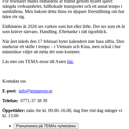
För resenärer märks eldhästens år främst genom nyåret självt:
stängda verksamheter, fullbokade transporter och ett annat tempo i
samhällena. Men bakom detta finns en djupare föreställning om hur
tiden rör sig.
Eldhästens år 2026 ses varken som hot eller löfte. Det ses som ett år
som kräver närvaro. Handling. Eftertanke i rätt ögonblick.
När året inleds den 17 februari byter kalendern inte bara siffra. Den
markerar ett skifte i tempo – i Vietnam och Kina, men också i hur
människor väljer att möta det som kommer.
Läs mer om TEMA-resor till Asien
här.
Kontakta oss
E-post:
info@temaresor.se
Telefon:
0771-37 38 39
Öppettider:
mån–fre kl. 09.00–16.00, dag före röd dag stänger vi
kl. 13.00
Prenumerera på TEMAs nyhetsbrev