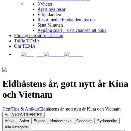
Nyheter
Årets nya resor
Erbjudanden
Resor med erbjudanden just nu
Sista Minuten
Avgång snart – sista chansen att boka
Företag och större sällskap
Träffa TEMA
Om TEMA
Eldhästens år, gott nytt år Kina
och Vietnam
Hem
Tips & Artiklar
Eldhästens år, gott nytt år Kina och Vietnam
ALLA KONTINENTER
Afrika
Asien
Europa
Nordamerika
Oceanien
Sydamerika
Alla kategorier