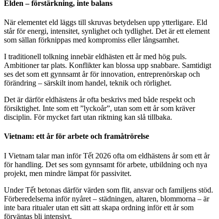
Elden – förstärkning, inte balans
När elementet eld läggs till skruvas betydelsen upp ytterligare. Eld
står för energi, intensitet, synlighet och tydlighet. Det är ett element
som sällan förknippas med kompromiss eller långsamhet.
I traditionell tolkning innebär eldhästen ett år med hög puls.
Ambitioner tar plats. Konflikter kan blossa upp snabbare. Samtidigt
ses det som ett gynnsamt år för innovation, entreprenörskap och
förändring – särskilt inom handel, teknik och rörlighet.
Det är därför eldhästens år ofta beskrivs med både respekt och
försiktighet. Inte som ett ”lyckoår”, utan som ett år som kräver
disciplin. För mycket fart utan riktning kan slå tillbaka.
Vietnam: ett år för arbete och framåtrörelse
I Vietnam talar man inför Tết 2026 ofta om eldhästens år som ett år
för handling. Det ses som gynnsamt för arbete, utbildning och nya
projekt, men mindre lämpat för passivitet.
Under Tết betonas därför värden som flit, ansvar och familjens stöd.
Förberedelserna inför nyåret – städningen, altaren, blommorna – är
inte bara ritualer utan ett sätt att skapa ordning inför ett år som
förväntas bli intensivt.