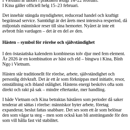
I Vietnam är landet i praktiken ledigt 14–22 februari.
I Kina gäller officiell helg 15–23 februari.
Det innebär stängda myndigheter, reducerad handel och kraftigt
begränsad service. Samtidigt är det årets mest intensiva resperiod, då
miljontals människor reser till sina hemorter. Nyåret är inte ett
avbrott från vardagen – det är en del av den.
Hästen – symbol för rörelse och självständighet
I den östasiatiska kalendern kombineras tolv djur med fem element.
År 2026 är en kombination av häst och eld – bingwu i Kina, Bính
Ngọ i Vietnam.
Hästen står traditionellt för rörelse, arbete, självständighet och
personlig drivkraft. Det är ett år som förknippas med initiativ, resor,
omställning och ibland otålighet. Hästens energi beskrivs ofta som
direkt och rakt på sak – mindre eftertanke, mer handling.
I både Vietnam och Kina betraktas häståren som perioder då saker
tenderar att sättas i rörelse: människor byter arbete, företag
expanderar, beslut fattas snabbare. Det ses som ett år som belönar
den som vågar ta steg – men som också kan bli ansträngande för den
som vill hålla fast vid stabilitet.