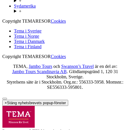
+
Sydamerika
+
Copyright TEMARESOR
Cookies
Tema i Sverige
Tema i Norge
Tema i Danmark
Tema i Finland
Copyright TEMARESOR
Cookies
TEMA,
Jambo Tours
och
Swanson’s Travel
är en del av:
Jambo Tours Scandinavia AB
. Glödlampsgränd 1, 120 31
Stockholm, Sverige.
Styrelsens säte är i Stockholm. Org.nr.: 556333-5958. Momsnr.:
SE556333-595801.
×
Stäng nyhetsbrevets popup-fönster