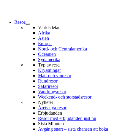
Resor
Världsdelar
Afrika
Asien
Europa
Nord- och Centralamerika
Oceanien
Sydamerika
Typ av resa
Kryssningar
Mat- och vinresor
Rundresor
Safariresor
Vandringsresor
Weekend- och storstadsresor
Nyheter
Årets nya resor
Erbjudanden
Resor med erbjudanden just nu
Sista Minuten
Avgång snart – sista chansen att boka