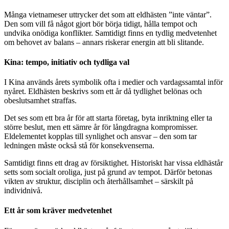
Många vietnameser uttrycker det som att eldhästen ”inte väntar”.
Den som vill få något gjort bör börja tidigt, hålla tempot och
undvika onödiga konflikter. Samtidigt finns en tydlig medvetenhet
om behovet av balans – annars riskerar energin att bli slitande.
Kina: tempo, initiativ och tydliga val
I Kina används årets symbolik ofta i medier och vardagssamtal inför
nyåret. Eldhästen beskrivs som ett år då tydlighet belönas och
obeslutsamhet straffas.
Det ses som ett bra år för att starta företag, byta inriktning eller ta
större beslut, men ett sämre år för långdragna kompromisser.
Eldelementet kopplas till synlighet och ansvar – den som tar
ledningen måste också stå för konsekvenserna.
Samtidigt finns ett drag av försiktighet. Historiskt har vissa eldhästår
setts som socialt oroliga, just på grund av tempot. Därför betonas
vikten av struktur, disciplin och återhållsamhet – särskilt på
individnivå.
Ett år som kräver medvetenhet