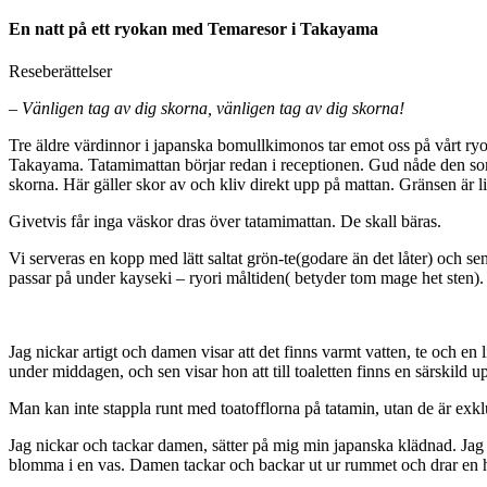
En natt på ett ryokan med Temaresor i Takayama
Reseberättelser
–
Vänligen tag av dig skorna, vänligen tag av dig skorna!
Tre äldre värdinnor i japanska bomullkimonos tar emot oss på vårt ryo
Takayama. Tatamimattan börjar redan i receptionen. Gud nåde den som t
skorna. Här gäller skor av och kliv direkt upp på mattan. Gränsen är
Givetvis får inga väskor dras över tatamimattan. De skall bäras.
Vi serveras en kopp med lätt saltat grön-te(godare än det låter) och s
passar på under kayseki – ryori måltiden( betyder tom mage het sten). 
Jag nickar artigt och damen visar att det finns varmt vatten, te och 
under middagen, och sen visar hon att till toaletten finns en särskild 
Man kan inte stappla runt med toatofflorna på tatamin, utan de är exklu
Jag nickar och tackar damen, sätter på mig min japanska klädnad. Jag b
blomma i en vas. Damen tackar och backar ut ur rummet och drar en hel