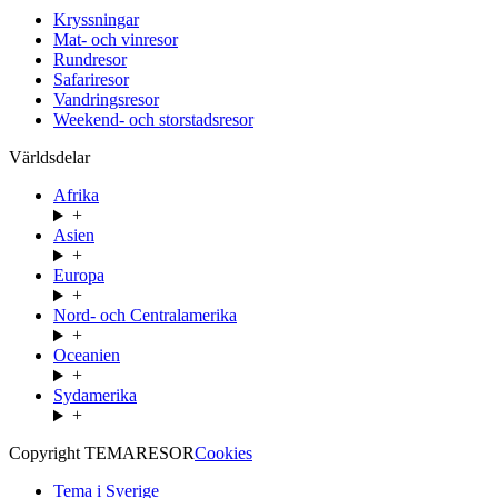
Kryssningar
Mat- och vinresor
Rundresor
Safariresor
Vandringsresor
Weekend- och storstadsresor
Världsdelar
Afrika
+
Asien
+
Europa
+
Nord- och Centralamerika
+
Oceanien
+
Sydamerika
+
Copyright TEMARESOR
Cookies
Tema i Sverige