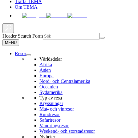
Träffa TEMA
Om TEMA
Header Search Form
MENU
Resor
Världsdelar
Afrika
Asien
Europa
Nord- och Centralamerika
Oceanien
Sydamerika
Typ av resa
Kryssningar
Mat- och vinresor
Rundresor
Safariresor
Vandringsresor
Weekend- och storstadsresor
Nyheter