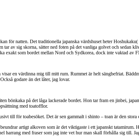
kan för natten. Det traditionella japanska värdshuset heter Hoshukaku( 
ar av sig skorna, sätter ned foten på det vanliga golvet och sedan kliv
 lika exakt som bordet mellan Nord och Sydkorea, dock inte vaktad av F
en visar en värdinna mig till mitt rum. Rummet är helt sängbefriat. Bäd
Också godare än det låter, jag lovar.
en liten bönkaka på det låga lackerade bordet. Hon tar fram en jinbei, j
uppsättning med toatofflor.
sivt till för toabesöket. Det är sen gammalt i shinto – toan är den stora
eundrar artigt alkoven som är det viktigaste i ett japanskt tatamirum. Hä
 harrang med fraser som jag inte vet hur man skall förhålla sig till. 