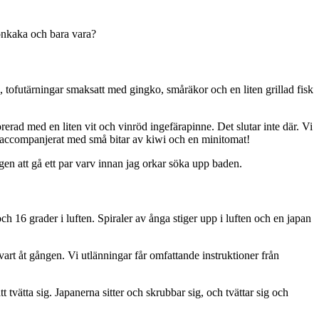
önkaka och bara vara?
u, tofutärningar smaksatt med gingko, småräkor och en liten grillad fisk
rad med en liten vit och vinröd ingefärapinne. Det slutar inte där. Vi
t accompanjerat med små bitar av kiwi och en minitomat!
en att gå ett par varv innan jag orkar söka upp baden.
h 16 grader i luften. Spiraler av ånga stiger upp i luften och en japan
kvart åt gången. Vi utlänningar får omfattande instruktioner från
tvätta sig. Japanerna sitter och skrubbar sig, och tvättar sig och