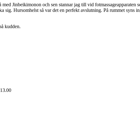
på med Jinbeikimonon och sen stannar jag till vid fotmassageapparaten s
ka sig. Hursomhelst så var det en perfekt avslutning. På rummet syns in
 på kudden.
 13.00