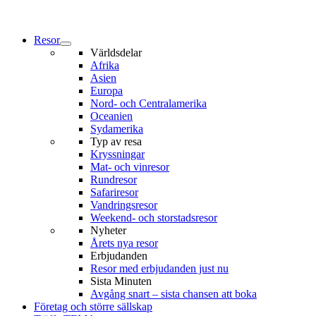
Resor
Världsdelar
Afrika
Asien
Europa
Nord- och Centralamerika
Oceanien
Sydamerika
Typ av resa
Kryssningar
Mat- och vinresor
Rundresor
Safariresor
Vandringsresor
Weekend- och storstadsresor
Nyheter
Årets nya resor
Erbjudanden
Resor med erbjudanden just nu
Sista Minuten
Avgång snart – sista chansen att boka
Företag och större sällskap