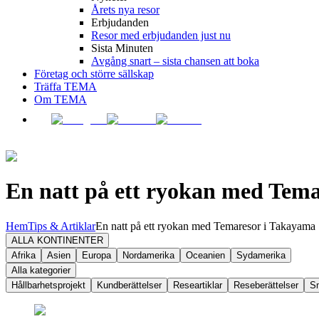
Årets nya resor
Erbjudanden
Resor med erbjudanden just nu
Sista Minuten
Avgång snart – sista chansen att boka
Företag och större sällskap
Träffa TEMA
Om TEMA
En natt på ett ryokan med Tem
Hem
Tips & Artiklar
En natt på ett ryokan med Temaresor i Takayama
ALLA KONTINENTER
Afrika
Asien
Europa
Nordamerika
Oceanien
Sydamerika
Alla kategorier
Hållbarhetsprojekt
Kundberättelser
Researtiklar
Reseberättelser
S