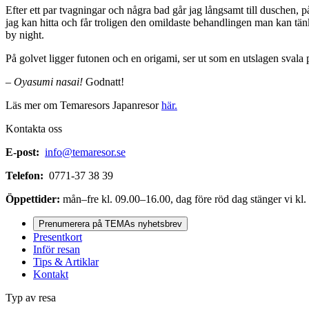
Efter ett par tvagningar och några bad går jag långsamt till duschen, 
jag kan hitta och får troligen den omildaste behandlingen man kan tän
by night.
På golvet ligger futonen och en origami, ser ut som en utslagen svala
– Oyasumi nasai!
Godnatt!
Läs mer om Temaresors Japanresor
här.
Kontakta oss
E-post:
info@temaresor.se
Telefon:
0771-37 38 39
Öppettider:
mån–fre kl. 09.00–16.00, dag före röd dag stänger vi kl.
Prenumerera på TEMAs nyhetsbrev
Presentkort
Inför resan
Tips & Artiklar
Kontakt
Typ av resa