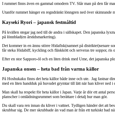
I rummet finns även en gammal omodern TV. Slår man på den får man
Utanför rummet hänger en regndränkt lönngren ned över skimrande mos
Kayseki Ryori – japansk festmåltid
På kvällen stegar jag ned till de andra i sällskapet. Den japanska lyxm
på lönnblad(en årstidsmarkering).
Det kommer in en ännu större Hidafisk(namnet på distriktet)senare som
får steka Hidabiff, kyckling och fläskkött och serveras tre soppor, 
Efter en stor Sapporo-öl och en liten drink med Ume, det japanska plo
Japanska onsen – heta bad från varma källor
På Hoshukaku finns det heta källor både inne och ute. Jag fastnar direk
med en liten handduk på huvudet grymtar till lätt när han kliver ned i
Man skall ha respekt för heta källor i Japan. Varje år dör ett antal per
planscher i omlädningsrummet som berättare i detalj hur man gör.
Du skall vara ren innan du kliver i vattnet. Tydligen händer det att be
skrubbar sig. De mer skrubbade än vad man är från ett turkiskt bad nä