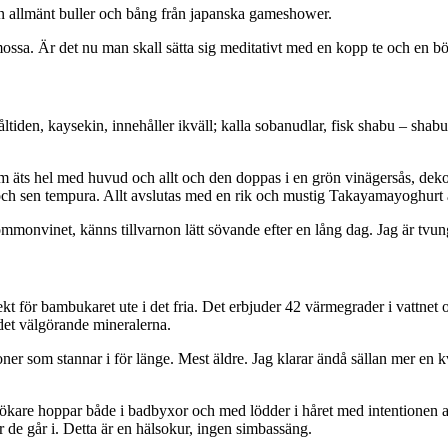
 allmänt buller och bång från japanska gameshower.
sa. Är det nu man skall sätta sig meditativt med en kopp te och en b
åltiden, kaysekin, innehåller ikväll; kalla sobanudlar, fisk shabu – shab
 äts hel med huvud och allt och den doppas i en grön vinägersås, dekore
ris och sen tempura. Allt avslutas med en rik och mustig Takayamayoghur
mmonvinet, känns tillvarnon lätt sövande efter en lång dag. Jag är tvung
t för bambukaret ute i det fria. Det erbjuder 42 värmegrader i vattnet oc
 det välgörande mineralerna.
soner som stannar i för länge. Mest äldre. Jag klarar ändå sällan mer en 
sökare hoppar både i badbyxor och med lödder i håret med intentionen att 
r de går i. Detta är en hälsokur, ingen simbassäng.