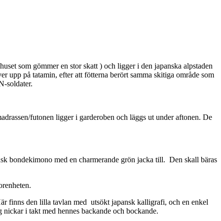
huset som gömmer en stor skatt ) och ligger i den japanska alpstaden
er upp på tatamin, efter att fötterna berört samma skitiga område som
N-soldater.
dmadrassen/futonen ligger i garderoben och läggs ut under aftonen. De
apansk bondekimono med en charmerande grön jacka till. Den skall bäras
 orenheten.
r finns den lilla tavlan med utsökt japansk kalligrafi, och en enkel
Jag nickar i takt med hennes backande och bockande.