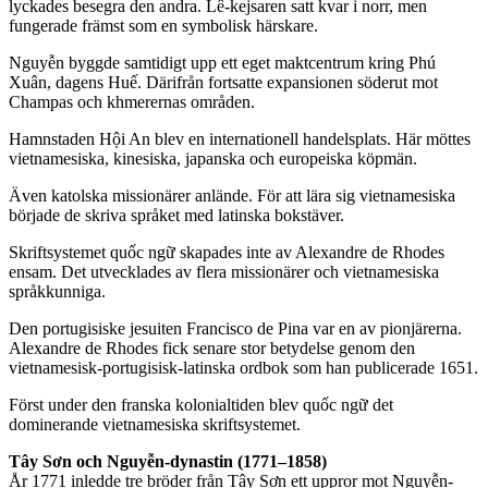
lyckades besegra den andra. Lê-kejsaren satt kvar i norr, men
fungerade främst som en symbolisk härskare.
Nguyễn byggde samtidigt upp ett eget maktcentrum kring Phú
Xuân, dagens Huế. Därifrån fortsatte expansionen söderut mot
Champas och khmerernas områden.
Hamnstaden Hội An blev en internationell handelsplats. Här möttes
vietnamesiska, kinesiska, japanska och europeiska köpmän.
Även katolska missionärer anlände. För att lära sig vietnamesiska
började de skriva språket med latinska bokstäver.
Skriftsystemet quốc ngữ skapades inte av Alexandre de Rhodes
ensam. Det utvecklades av flera missionärer och vietnamesiska
språkkunniga.
Den portugisiske jesuiten Francisco de Pina var en av pionjärerna.
Alexandre de Rhodes fick senare stor betydelse genom den
vietnamesisk-portugisisk-latinska ordbok som han publicerade 1651.
Först under den franska kolonialtiden blev quốc ngữ det
dominerande vietnamesiska skriftsystemet.
Tây Sơn och Nguyễn-dynastin (1771–1858)
År 1771 inledde tre bröder från Tây Sơn ett uppror mot Nguyễn-