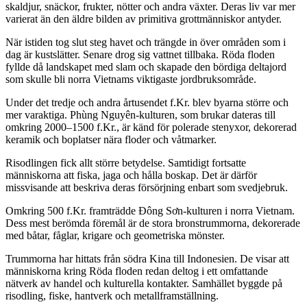
skaldjur, snäckor, frukter, nötter och andra växter. Deras liv var mer
varierat än den äldre bilden av primitiva grottmänniskor antyder.
När istiden tog slut steg havet och trängde in över områden som i
dag är kustslätter. Senare drog sig vattnet tillbaka. Röda floden
fyllde då landskapet med slam och skapade den bördiga deltajord
som skulle bli norra Vietnams viktigaste jordbruksområde.
Under det tredje och andra årtusendet f.Kr. blev byarna större och
mer varaktiga. Phùng Nguyên-kulturen, som brukar dateras till
omkring 2000–1500 f.Kr., är känd för polerade stenyxor, dekorerad
keramik och boplatser nära floder och våtmarker.
Risodlingen fick allt större betydelse. Samtidigt fortsatte
människorna att fiska, jaga och hålla boskap. Det är därför
missvisande att beskriva deras försörjning enbart som svedjebruk.
Omkring 500 f.Kr. framträdde Đông Sơn-kulturen i norra Vietnam.
Dess mest berömda föremål är de stora bronstrummorna, dekorerade
med båtar, fåglar, krigare och geometriska mönster.
Trummorna har hittats från södra Kina till Indonesien. De visar att
människorna kring Röda floden redan deltog i ett omfattande
nätverk av handel och kulturella kontakter. Samhället byggde på
risodling, fiske, hantverk och metallframställning.