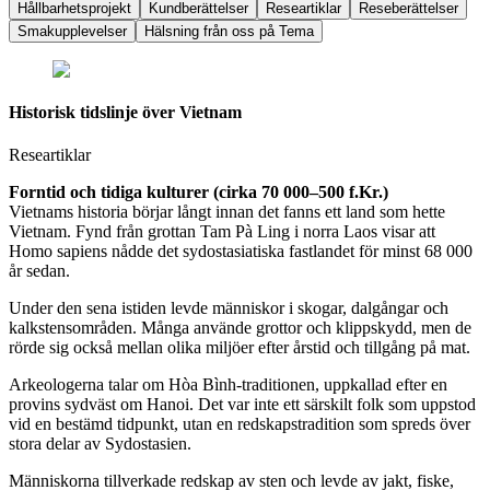
Hållbarhetsprojekt
Kundberättelser
Researtiklar
Reseberättelser
Smakupplevelser
Hälsning från oss på Tema
Historisk tidslinje över Vietnam
Researtiklar
Forntid och tidiga kulturer (cirka 70 000–500 f.Kr.)
Vietnams historia börjar långt innan det fanns ett land som hette
Vietnam. Fynd från grottan Tam Pà Ling i norra Laos visar att
Homo sapiens nådde det sydostasiatiska fastlandet för minst 68 000
år sedan.
Under den sena istiden levde människor i skogar, dalgångar och
kalkstensområden. Många använde grottor och klippskydd, men de
rörde sig också mellan olika miljöer efter årstid och tillgång på mat.
Arkeologerna talar om Hòa Bình-traditionen, uppkallad efter en
provins sydväst om Hanoi. Det var inte ett särskilt folk som uppstod
vid en bestämd tidpunkt, utan en redskapstradition som spreds över
stora delar av Sydostasien.
Människorna tillverkade redskap av sten och levde av jakt, fiske,