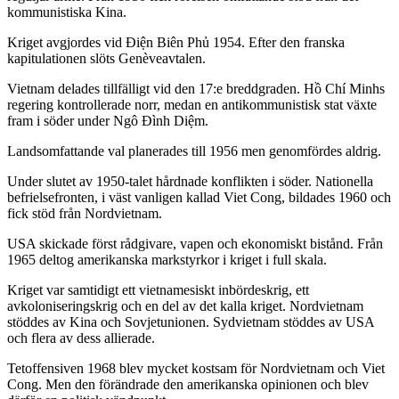
kommunistiska Kina.
Kriget avgjordes vid Điện Biên Phủ 1954. Efter den franska
kapitulationen slöts Genèveavtalen.
Vietnam delades tillfälligt vid den 17:e breddgraden. Hồ Chí Minhs
regering kontrollerade norr, medan en antikommunistisk stat växte
fram i söder under Ngô Đình Diệm.
Landsomfattande val planerades till 1956 men genomfördes aldrig.
Under slutet av 1950-talet hårdnade konflikten i söder. Nationella
befrielsefronten, i väst vanligen kallad Viet Cong, bildades 1960 och
fick stöd från Nordvietnam.
USA skickade först rådgivare, vapen och ekonomiskt bistånd. Från
1965 deltog amerikanska markstyrkor i kriget i full skala.
Kriget var samtidigt ett vietnamesiskt inbördeskrig, ett
avkoloniseringskrig och en del av det kalla kriget. Nordvietnam
stöddes av Kina och Sovjetunionen. Sydvietnam stöddes av USA
och flera av dess allierade.
Tetoffensiven 1968 blev mycket kostsam för Nordvietnam och Viet
Cong. Men den förändrade den amerikanska opinionen och blev