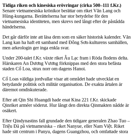
Tidiga riken och kinesiska erövringar (cirka 500–111 f.Kr.)
Senare vietnamesiska krönikor berättar om riket Văn Lang och
Hùng-kungarna. Berättelserna har stor betydelse för den
vietnamesiska identiteten, men skrevs ned långt efter de påstådda
händelserna.
Det går därför inte att läsa dem som en säker historisk kalender. Văn
Lang kan ha haft ett samband med Đông Sơn-kulturens samhällen,
men arkeologin ger inga enkla svar.
Under 200-talet f.Kr. växte riket Âu Lạc fram i Röda flodens delta.
Härskaren An Dương Vương förknippas med den stora befästa
staden Cổ Loa, strax norr om dagens Hanoi.
Cổ Loas väldiga jordvallar visar att området hade utvecklat en
betydande politisk och militär organisation. De exakta årtalen är
däremot omdiskuterade.
Efter att Qin Shi Huangdi hade enat Kina 221 f.Kr. skickade
Qinriket arméer söderut. Hur långt den direkta Qinmakten nådde är
osäkert.
Efter Qindynastins fall grundade den tidigare generalen Zhao Tuo –
Triệu Đà på vietnamesiska – riket Nanyue, eller Nam Việt. Riket
hade sitt centrum i Panyu, dagens Guangzhou, och omfattade stora