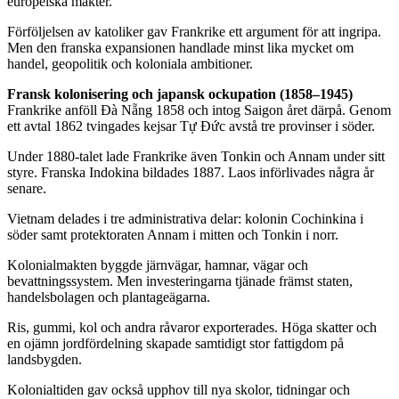
europeiska makter.
Förföljelsen av katoliker gav Frankrike ett argument för att ingripa.
Men den franska expansionen handlade minst lika mycket om
handel, geopolitik och koloniala ambitioner.
Fransk kolonisering och japansk ockupation (1858–1945)
Frankrike anföll Đà Nẵng 1858 och intog Saigon året därpå. Genom
ett avtal 1862 tvingades kejsar Tự Đức avstå tre provinser i söder.
Under 1880-talet lade Frankrike även Tonkin och Annam under sitt
styre. Franska Indokina bildades 1887. Laos införlivades några år
senare.
Vietnam delades i tre administrativa delar: kolonin Cochinkina i
söder samt protektoraten Annam i mitten och Tonkin i norr.
Kolonialmakten byggde järnvägar, hamnar, vägar och
bevattningssystem. Men investeringarna tjänade främst staten,
handelsbolagen och plantageägarna.
Ris, gummi, kol och andra råvaror exporterades. Höga skatter och
en ojämn jordfördelning skapade samtidigt stor fattigdom på
landsbygden.
Kolonialtiden gav också upphov till nya skolor, tidningar och