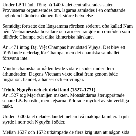
Under Lê Thánh Tông på 1400-talet centraliserades staten.
Provinserna organiserades om, lagarna samlades i en omfattande
lagbok och ämbetsmännen fick större betydelse.
Samtidigt fortsatte den långsamma rörelsen söderut, ofta kallad Nam
tiến. Vietnamesiska bosättare och arméer trängde in i områden som
tillhörde Champa och olika khmeriska härskare.
År 1471 intog Đại Việt Champas huvudstad Vijaya. Det blev ett
förödande nederlag för Champa, men det chamiska samhället
försvann inte.
Mindre chamiska områden levde vidare i söder under flera
århundraden. Dagens Vietnam växte alltså fram genom både
migration, handel, allianser och erövringar.
Trịnh, Nguyễn och ett delat land (1527–1771)
År 1527 tog Mạc-familjen makten. Motståndarna återupprättade
senare Lê-dynastin, men kejsarna förlorade mycket av sin verkliga
makt.
Under 1600-talet delades landet mellan två mäktiga familjer. Trịnh
styrde i norr och Nguyễn i söder.
Mellan 1627 och 1672 utkämpade de flera krig utan att någon sida