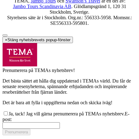
TEMA,
Jambo Tours
och
Swanson’s Travel
är en del av:
Jambo Tours Scandinavia AB
. Glödlampsgränd 1, 120 31
Stockholm, Sverige.
Styrelsens säte är i Stockholm. Org.nr.: 556333-5958. Momsnr.:
SE556333-595801.
×
Stäng nyhetsbrevets popup-fönster
Prenumerera på TEMAs nyhetsbrev!
Det bästa sättet att hålla dig uppdaterad i TEMAs värld. Du får de
senaste resenyheterna, spännande erbjudanden och inspirerande
reseberättelser från fjärran länder.
Det är bara att fylla i uppgifterna nedan och skicka iväg!
Ja, tack! Jag vill gärna prenumerera på TEMAs nyhetsbrev.
E-
post
:
Prenumerera