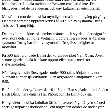
handelsleder. Lokala traditioner försvann emellertid inte. De
blandades med de nya idéerna och gav kulturen en egen prägel.
Motståndet mot de kinesiska myndigheterna återkom gång på gång.
Det mest berömda upproret leddes år 40 e.Kr. av systrarna Trưng
Trắc och Trưng Nhị.
De drev bort de kinesiska ämbetsmännen och styrde under några år
över stora delar av norra Vietnam. Upproret besegrades år 43, men
systrarna Trưng har förblivit symboler för självständighet och
motstånd.
På 500-talet grundade Lý Bí det kortlivade riket Vạn Xuân. Även
senare gjorde lokala härskare uppror eller styrde med stor
självständighet.
När Tangdynastin försvagades under 900-talets början blev norra
Vietnam alltmer självstyrande. Den avgörande vändpunkten kom
938.
En flotta från det sydkinesiska riket Södra Han seglade då in i floden
Bạch Đằng, nära dagens Hải Phòng och Hạ Long-bukten.
Enligt vietnamesiska krönikor lät befälhavaren Ngô Quyền slå ned
spetsiga träpålar i flodbottnen. Vid högvatten doldes de under ytan.