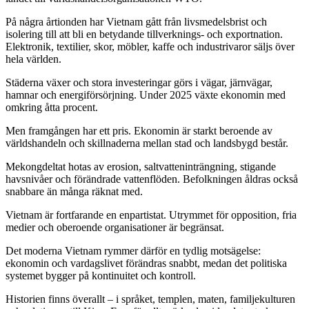
På några årtionden har Vietnam gått från livsmedelsbrist och
isolering till att bli en betydande tillverknings- och exportnation.
Elektronik, textilier, skor, möbler, kaffe och industrivaror säljs över
hela världen.
Städerna växer och stora investeringar görs i vägar, järnvägar,
hamnar och energiförsörjning. Under 2025 växte ekonomin med
omkring åtta procent.
Men framgången har ett pris. Ekonomin är starkt beroende av
världshandeln och skillnaderna mellan stad och landsbygd består.
Mekongdeltat hotas av erosion, saltvatteninträngning, stigande
havsnivåer och förändrade vattenflöden. Befolkningen åldras också
snabbare än många räknat med.
Vietnam är fortfarande en enpartistat. Utrymmet för opposition, fria
medier och oberoende organisationer är begränsat.
Det moderna Vietnam rymmer därför en tydlig motsägelse:
ekonomin och vardagslivet förändras snabbt, medan det politiska
systemet bygger på kontinuitet och kontroll.
Historien finns överallt – i språket, templen, maten, familjekulturen