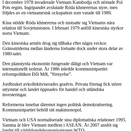
I december 1978 invaderade Vietnam Kambodja och störtade Pol
Pots regim. Ingripandet avslutade Röda khmerernas styre, men
följdes av en vietnamesisk ockupation som varade till 1989.
Kina stödde Röda khmererna och motsatte sig Vietnams nära
relation till Sovjetunionen. I februari 1979 anföll kinesiska styrkor
norra Vietnam.
Den kinesiska armén drog sig tillbaka efter några veckor.
Gränsstriderna mellan länderna fortsatte dock under stora delar av
1980-talet.
Den planstyrda ekonomin fungerade dåligt och Vietnam var
internationellt isolerat. År 1986 inledde kommunistpartiet
reformpolitiken Đổi Mới, ”förnyelse”.
Jordbruket avkollektiviserades gradvis. Privata företag fick större
utrymme och landet öppnades för handel och utländska
investeringar.
Reformerna innebar däremot ingen politisk demokratisering.
Kommunistpartiet behöll sitt maktmonopol.
Vietnam och USA normaliserade sina diplomatiska relationer 1995.
Samma år blev Vietnam medlem i ASEAN. År 2007 anslöt sig
landet till världshandelsorganisationen WTO.