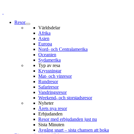
Resor
Världsdelar
Afrika
Asien
Europa
Nord- och Centralamerika
Oceanien
Sydamerika
Typ av resa
Kryssningar
Mat- och vinresor
Rundresor
Safariresor
Vandringsresor
Weekend- och storstadsresor
Nyheter
Årets nya resor
Erbjudanden
Resor med erbjudanden just nu
Sista Minuten
Avgång snart – sista chansen att boka