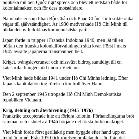
politiska miljöer. Quốc ngữ spreds och blev ett redskap både för
kolonialmakten och för dess motståndare.
Nationalister som Phan Bội Châu och Phan Châu Trinh sökte olika
vägar till självständighet. År 1930 medverkade Hồ Chí Minh till
bildandet av Indokinas kommunistiska parti.
Japan förde in trupper i Franska Indokina 1940, men lät till en
början den franska kolonialförvaltningen sitta kvar. Först i mars
1945 avsatte japanerna fransmännen helt.
Kriget, tvångsleveranser och missväxt bidrog samtidigt till en
katastrofal hungersnöd i norra Vietnam.
Viet Minh hade bildats 1941 under Hồ Chí Minhs ledning. Efter
Japans kapitulation tog rörelsen kontroll över Hanoi.
Den 2 september 1945 utropade Hồ Chí Minh Demokratiska
republiken Vietnam.
Krig, delning och återförening (1945–1976)
Frankrike accepterade inte att förlora kolonin. Förhandlingarna bröt
samman och i slutet av 1946 började det första Indokinakriget.
Viet Minh förde först gerillakrig men byggde efter hand upp en
reguljär armé. Från 1950 fick rörelsen omfattande stöd från det