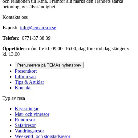
och relationen till Kina. Framför allt märks den i landets starka
betoning av självständighet.
Kontakta oss
E-post:
info@temaresor.se
Telefon:
0771-37 38 39
Öppettider:
mån–fre kl. 09.00–16.00, dag före röd dag stänger vi
kl. 13.00
Prenumerera på TEMAs nyhetsbrev
Presentkort
Inför resan
Tips & Artiklar
Kontakt
Typ av resa
Kryssningar
Mat- och vinresor
Rundresor
Safariresor
Vandringsresor
Weekend- och storstadsresor