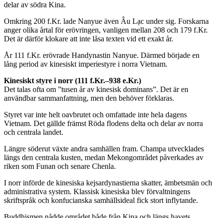
delar av södra Kina.
Omkring 200 f.Kr. lade Nanyue även Âu Lạc under sig. Forskarna
anger olika årtal för erövringen, vanligen mellan 208 och 179 f.Kr.
Det är därför klokare att inte låsa texten vid ett exakt år.
År 111 f.Kr. erövrade Handynastin Nanyue. Därmed började en
lång period av kinesiskt imperiestyre i norra Vietnam.
Kinesiskt styre i norr (111 f.Kr.–938 e.Kr.)
Det talas ofta om ”tusen år av kinesisk dominans”. Det är en
användbar sammanfattning, men den behöver förklaras.
Styret var inte helt oavbrutet och omfattade inte hela dagens
Vietnam. Det gällde främst Röda flodens delta och delar av norra
och centrala landet.
Längre söderut växte andra samhällen fram. Champa utvecklades
längs den centrala kusten, medan Mekongområdet påverkades av
riken som Funan och senare Chenla.
I norr införde de kinesiska kejsardynastierna skatter, ämbetsmän och
administrativa system. Klassisk kinesiska blev förvaltningens
skriftspråk och konfucianska samhällsideal fick stort inflytande.
Buddhismen nådde området både från Kina och längs havets