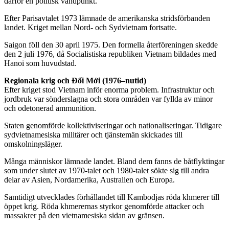
därför en politisk vändpunkt.
Efter Parisavtalet 1973 lämnade de amerikanska stridsförbanden
landet. Kriget mellan Nord- och Sydvietnam fortsatte.
Saigon föll den 30 april 1975. Den formella återföreningen skedde
den 2 juli 1976, då Socialistiska republiken Vietnam bildades med
Hanoi som huvudstad.
Regionala krig och Đổi Mới (1976–nutid)
Efter kriget stod Vietnam inför enorma problem. Infrastruktur och
jordbruk var sönderslagna och stora områden var fyllda av minor
och odetonerad ammunition.
Staten genomförde kollektiviseringar och nationaliseringar. Tidigare
sydvietnamesiska militärer och tjänstemän skickades till
omskolningsläger.
Många människor lämnade landet. Bland dem fanns de båtflyktingar
som under slutet av 1970-talet och 1980-talet sökte sig till andra
delar av Asien, Nordamerika, Australien och Europa.
Samtidigt utvecklades förhållandet till Kambodjas röda khmerer till
öppet krig. Röda khmerernas styrkor genomförde attacker och
massakrer på den vietnamesiska sidan av gränsen.