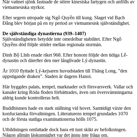
När vattnet sjönk fastnade de större kinesiska fartygen och anfölls av
vietnamesiska styrkor.
Efter segern utropade sig Ngô Quyền till kung. Slaget vid Bạch
Đằng blev början på en ny period av vietnamesisk självständighet.
De självständiga dynastierna (939–1407)
Självständigheten betydde inte omedelbar stabilitet. Efter Ngô
Quyềns död följde strider mellan regionala stormän.
Đinh Bộ Lĩnh enade riket 968. Efter honom följde den tidiga Lê-
dynastin och därefter den mer långlivade Lý-dynastin.
År 1010 flyttade Lý-kejsaren huvudstaden till Thăng Long, ”den
uppstigande draken”. Staden är dagens Hanoi.
Här byggdes palats, tempel, marknader och försvarsverk. Vallar och
kanaler kring Röda floden förbättrades, även om översvämningarna
aldrig kunde kontrolleras helt.
Buddhismen hade en stark ställning vid hovet. Samtidigt växte den
konfucianska förvaltningen. Litteraturens tempel grundades 1070
och de första statliga examinationerna hölls 1075.
Utbildningen omfattade dock bara ett tunt skikt av befolkningen.
Någon allmän läskunnighet var det ännu inte fråga om.