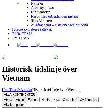
Nyheter
Årets nya resor
Erbjudanden
Resor med erbjudanden just nu
Sista Minuten
Avgång snart – sista chansen att boka
Företag och större sällskap
Träffa TEMA
Om TEMA
Historisk tidslinje över
Vietnam
Hem
Tips & Artiklar
Historisk tidslinje över Vietnam
ALLA KONTINENTER
Afrika
Asien
Europa
Nordamerika
Oceanien
Sydamerika
Alla kategorier