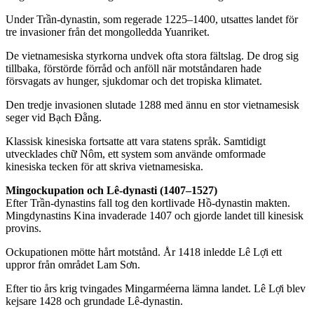
Under Trần-dynastin, som regerade 1225–1400, utsattes landet för
tre invasioner från det mongolledda Yuanriket.
De vietnamesiska styrkorna undvek ofta stora fältslag. De drog sig
tillbaka, förstörde förråd och anföll när motståndaren hade
försvagats av hunger, sjukdomar och det tropiska klimatet.
Den tredje invasionen slutade 1288 med ännu en stor vietnamesisk
seger vid Bạch Đằng.
Klassisk kinesiska fortsatte att vara statens språk. Samtidigt
utvecklades chữ Nôm, ett system som använde omformade
kinesiska tecken för att skriva vietnamesiska.
Mingockupation och Lê-dynasti (1407–1527)
Efter Trần-dynastins fall tog den kortlivade Hồ-dynastin makten.
Mingdynastins Kina invaderade 1407 och gjorde landet till kinesisk
provins.
Ockupationen mötte hårt motstånd. År 1418 inledde Lê Lợi ett
uppror från området Lam Sơn.
Efter tio års krig tvingades Mingarméerna lämna landet. Lê Lợi blev
kejsare 1428 och grundade Lê-dynastin.