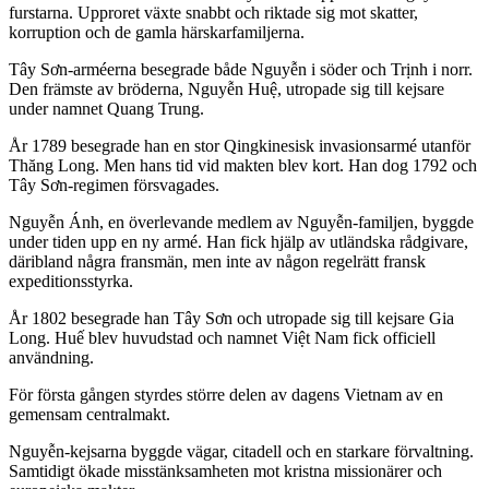
furstarna. Upproret växte snabbt och riktade sig mot skatter,
korruption och de gamla härskarfamiljerna.
Tây Sơn-arméerna besegrade både Nguyễn i söder och Trịnh i norr.
Den främste av bröderna, Nguyễn Huệ, utropade sig till kejsare
under namnet Quang Trung.
År 1789 besegrade han en stor Qingkinesisk invasionsarmé utanför
Thăng Long. Men hans tid vid makten blev kort. Han dog 1792 och
Tây Sơn-regimen försvagades.
Nguyễn Ánh, en överlevande medlem av Nguyễn-familjen, byggde
under tiden upp en ny armé. Han fick hjälp av utländska rådgivare,
däribland några fransmän, men inte av någon regelrätt fransk
expeditionsstyrka.
År 1802 besegrade han Tây Sơn och utropade sig till kejsare Gia
Long. Huế blev huvudstad och namnet Việt Nam fick officiell
användning.
För första gången styrdes större delen av dagens Vietnam av en
gemensam centralmakt.
Nguyễn-kejsarna byggde vägar, citadell och en starkare förvaltning.
Samtidigt ökade misstänksamheten mot kristna missionärer och