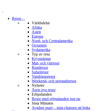
Resor
Världsdelar
Afrika
Asien
Europa
Nord- och Centralamerika
Oceanien
Sydamerika
Typ av resa
Kryssningar
Mat- och vinresor
Rundresor
Safariresor
Vandringsresor
Weekend- och storstadsresor
Nyheter
Årets nya resor
Erbjudanden
Resor med erbjudanden just nu
Sista Minuten
Avgång snart – sista chansen att boka