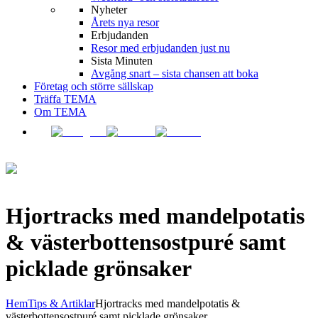
Nyheter
Årets nya resor
Erbjudanden
Resor med erbjudanden just nu
Sista Minuten
Avgång snart – sista chansen att boka
Företag och större sällskap
Träffa TEMA
Om TEMA
Hjortracks med mandelpotatis
& västerbottensostpuré samt
picklade grönsaker
Hem
Tips & Artiklar
Hjortracks med mandelpotatis &
västerbottensostpuré samt picklade grönsaker