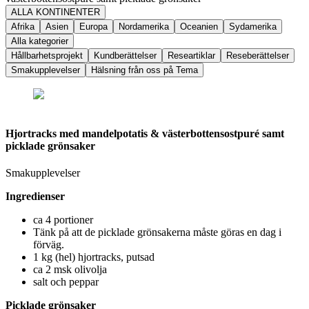
ALLA KONTINENTER
Afrika
Asien
Europa
Nordamerika
Oceanien
Sydamerika
Alla kategorier
Hållbarhetsprojekt
Kundberättelser
Researtiklar
Reseberättelser
Smakupplevelser
Hälsning från oss på Tema
Hjortracks med mandelpotatis & västerbottensostpuré samt
picklade grönsaker
Smakupplevelser
Ingredienser
ca 4 portioner
Tänk på att de picklade grönsakerna måste göras en dag i
förväg.
1 kg (hel) hjortracks, putsad
ca 2 msk olivolja
salt och peppar
Picklade grönsaker