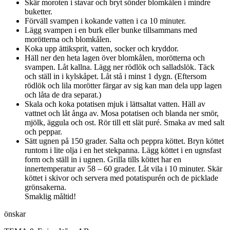
Skär moroten i stavar och bryt sönder blomkålen i mindre
buketter.
Förväll svampen i kokande vatten i ca 10 minuter.
Lägg svampen i en burk eller bunke tillsammans med
morötterna och blomkålen.
Koka upp ättiksprit, vatten, socker och kryddor.
Häll ner den heta lagen över blomkålen, morötterna och
svampen. Låt kallna. Lägg ner rödlök och salladslök. Täck
och ställ in i kylskåpet. Låt stå i minst 1 dygn. (Eftersom
rödlök och lila morötter färgar av sig kan man dela upp lagen
och låta de dra separat.)
Skala och koka potatisen mjuk i lättsaltat vatten. Häll av
vattnet och låt ånga av. Mosa potatisen och blanda ner smör,
mjölk, äggula och ost. Rör till ett slät puré. Smaka av med salt
och peppar.
Sätt ugnen på 150 grader. Salta och peppra köttet. Bryn köttet
runtom i lite olja i en het stekpanna. Lägg köttet i en ugnsfast
form och ställ in i ugnen. Grilla tills köttet har en
innertemperatur av 58 – 60 grader. Låt vila i 10 minuter. Skär
köttet i skivor och servera med potatispurén och de picklade
grönsakerna.
Smaklig måltid!
önskar