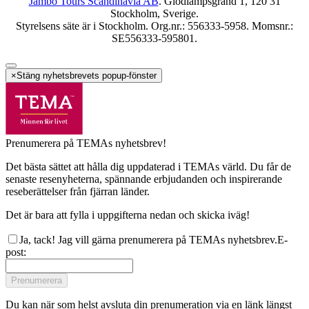
Jambo Tours Scandinavia AB
. Glödlampsgränd 1, 120 31
Stockholm, Sverige.
Styrelsens säte är i Stockholm. Org.nr.: 556333-5958. Momsnr.:
SE556333-595801.
×
Stäng nyhetsbrevets popup-fönster
Prenumerera på TEMAs nyhetsbrev!
Det bästa sättet att hålla dig uppdaterad i TEMAs värld. Du får de
senaste resenyheterna, spännande erbjudanden och inspirerande
reseberättelser från fjärran länder.
Det är bara att fylla i uppgifterna nedan och skicka iväg!
Ja, tack! Jag vill gärna prenumerera på TEMAs nyhetsbrev.
E-
post
:
Prenumerera
Du kan när som helst avsluta din prenumeration via en länk längst