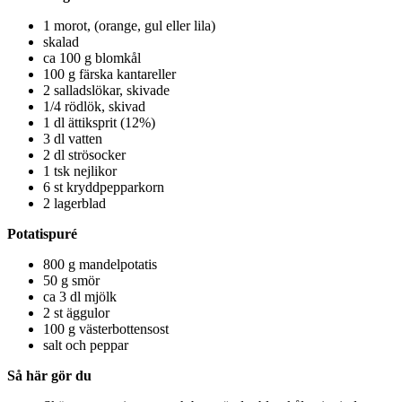
1 morot, (orange, gul eller lila)
skalad
ca 100 g blomkål
100 g färska kantareller
2 salladslökar, skivade
1/4 rödlök, skivad
1 dl ättiksprit (12%)
3 dl vatten
2 dl strösocker
1 tsk nejlikor
6 st kryddpepparkorn
2 lagerblad
Potatispuré
800 g mandelpotatis
50 g smör
ca 3 dl mjölk
2 st äggulor
100 g västerbottensost
salt och peppar
Så här gör du