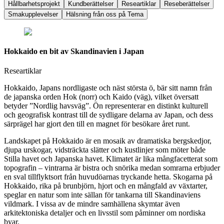
Hållbarhetsprojekt
Kundberättelser
Researtiklar
Reseberättelser
Smakupplevelser
Hälsning från oss på Tema
Hokkaido en bit av Skandinavien i Japan
Researtiklar
Hokkaido, Japans nordligaste och näst största ö, bär sitt namn från
de japanska orden Hok (norr) och Kaido (väg), vilket översatt
betyder ”Nordlig havsväg”. Ön representerar en distinkt kulturell
och geografisk kontrast till de sydligare delarna av Japan, och dess
särprägel har gjort den till en magnet för besökare året runt.
Landskapet på Hokkaido är en mosaik av dramatiska bergskedjor,
djupa urskogar, vidsträckta slätter och kustlinjer som möter både
Stilla havet och Japanska havet. Klimatet är lika mångfacetterat som
topografin – vintrarna är bistra och snörika medan somrarna erbjuder
en sval tillflyktsort från huvudöarnas tryckande hetta. Skogarna på
Hokkaido, rika på brunbjörn, hjort och en mångfald av växtarter,
speglar en natur som inte sällan för tankarna till Skandinaviens
vildmark. I vissa av de mindre samhällena skymtar även
arkitektoniska detaljer och en livsstil som påminner om nordiska
byar.