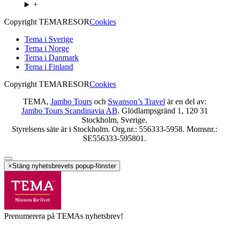
+
Copyright TEMARESOR
Cookies
Tema i Sverige
Tema i Norge
Tema i Danmark
Tema i Finland
Copyright TEMARESOR
Cookies
TEMA,
Jambo Tours
och
Swanson’s Travel
är en del av:
Jambo Tours Scandinavia AB
. Glödlampsgränd 1, 120 31
Stockholm, Sverige.
Styrelsens säte är i Stockholm. Org.nr.: 556333-5958. Momsnr.:
SE556333-595801.
×
Stäng nyhetsbrevets popup-fönster
Prenumerera på TEMAs nyhetsbrev!