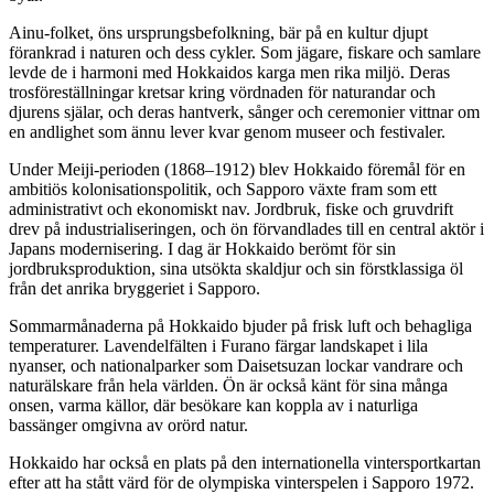
Ainu-folket, öns ursprungsbefolkning, bär på en kultur djupt
förankrad i naturen och dess cykler. Som jägare, fiskare och samlare
levde de i harmoni med Hokkaidos karga men rika miljö. Deras
trosföreställningar kretsar kring vördnaden för naturandar och
djurens själar, och deras hantverk, sånger och ceremonier vittnar om
en andlighet som ännu lever kvar genom museer och festivaler.
Under Meiji-perioden (1868–1912) blev Hokkaido föremål för en
ambitiös kolonisationspolitik, och Sapporo växte fram som ett
administrativt och ekonomiskt nav. Jordbruk, fiske och gruvdrift
drev på industrialiseringen, och ön förvandlades till en central aktör i
Japans modernisering. I dag är Hokkaido berömt för sin
jordbruksproduktion, sina utsökta skaldjur och sin förstklassiga öl
från det anrika bryggeriet i Sapporo.
Sommarmånaderna på Hokkaido bjuder på frisk luft och behagliga
temperaturer. Lavendelfälten i Furano färgar landskapet i lila
nyanser, och nationalparker som Daisetsuzan lockar vandrare och
naturälskare från hela världen. Ön är också känt för sina många
onsen, varma källor, där besökare kan koppla av i naturliga
bassänger omgivna av orörd natur.
Hokkaido har också en plats på den internationella vintersportkartan
efter att ha stått värd för de olympiska vinterspelen i Sapporo 1972.