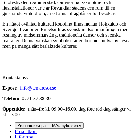
Snöfestivalen i samma stad, där enorma isskulpturer och
ljusinstallationer varje år förvandlar stadens centrum till en
gnistrande vinterdröm, är ett annat dragplåster för besökare.
En något oväntad kulturell koppling finns mellan Hokkaido och
Sverige. I vänorten Enbetsu firas svensk midsommar årligen med
resning av midsommarstång, traditionella danser och svenska
maträtter. Denna vänskap symboliserar en bro mellan två avlägsna
men på många sätt besläktade kulturer.
Kontakta oss
E-post:
info@temaresor.se
Telefon:
0771-37 38 39
Öppettider:
mån–fre kl. 09.00–16.00, dag före röd dag stänger vi
kl. 13.00
Prenumerera på TEMAs nyhetsbrev
Presentkort
Inför resan