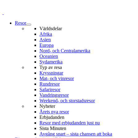
Resor
Världsdelar
Afrika
Asien
Europa
Nord- och Centralamerika
Oceanien
Sydamerika
Typ av resa
Kryssningar
Mat- och vinresor
Rundresor
Safariresor
Vandringsresor
Weekend- och storstadsresor
Nyheter
Årets nya resor
Erbjudanden
Resor med erbjudanden just nu
Sista Minuten
Avgång snart – sista chansen att boka