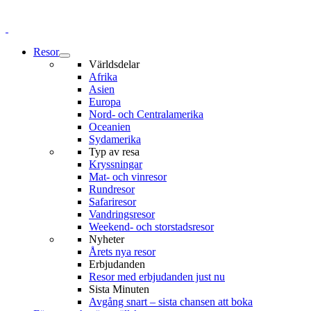
Resor
Världsdelar
Afrika
Asien
Europa
Nord- och Centralamerika
Oceanien
Sydamerika
Typ av resa
Kryssningar
Mat- och vinresor
Rundresor
Safariresor
Vandringsresor
Weekend- och storstadsresor
Nyheter
Årets nya resor
Erbjudanden
Resor med erbjudanden just nu
Sista Minuten
Avgång snart – sista chansen att boka