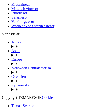
Kryssningar
Mat- och vinresor
Rundresor
Safariresor
Vandringsresor
Weekend- och storstadsresor
Världsdelar
Afrika
+
Asien
+
Europa
+
Nord- och Centralamerika
+
Oceanien
+
Sydamerika
+
Copyright TEMARESOR
Cookies
Tema i Sverige