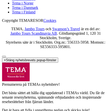
Tema i Norge
Tema i Danmark
Tema i Finland
Copyright TEMARESOR
Cookies
TEMA,
Jambo Tours
och
Swanson’s Travel
är en del av:
Jambo Tours Scandinavia AB
. Glödlampsgränd 1, 120 31
Stockholm, Sverige.
Styrelsens säte är i Stockholm. Org.nr.: 556333-5958. Momsnr.:
SE556333-595801.
×
Stäng nyhetsbrevets popup-fönster
Prenumerera på TEMAs nyhetsbrev!
Det bästa sättet att hålla dig uppdaterad i TEMAs värld. Du får de
senaste resenyheterna, spännande erbjudanden och inspirerande
reseberättelser från fjärran länder.
Det är bara att fylla i uppgifterna nedan och skicka iväg!