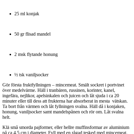
25 ml konjak
50 gr flisad mandel
2 msk flytande honung
½ tsk vaniljsocker
Gör första fruktfyllningen – mincemeat. Smält sockret i portvinet
över medelvärme. Häll i tranbären, russinen, korinter, kanel,
ingefära, nejlikor, apelsinkalen och juicen och låt sjuda i ca 20
minuter eller till dess att frukterna har absorberat in mesta vätskan.
Ta bort från värmen och låt fyllningen svalna. Häll då i konjaken,
honung, vaniljsocker samt mandelspånen och rör om. Låt svalna
helt.
Klä små smorda pajformer, eller hellre muffinsformar av aluminium
på ca 4,5 cm i diameter. Fyll med en rågad tesked med mincemeat.