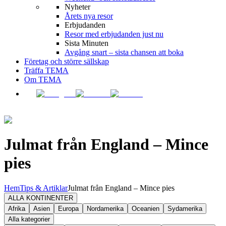
Nyheter
Årets nya resor
Erbjudanden
Resor med erbjudanden just nu
Sista Minuten
Avgång snart – sista chansen att boka
Företag och större sällskap
Träffa TEMA
Om TEMA
Julmat från England – Mince
pies
Hem
Tips & Artiklar
Julmat från England – Mince pies
ALLA KONTINENTER
Afrika
Asien
Europa
Nordamerika
Oceanien
Sydamerika
Alla kategorier