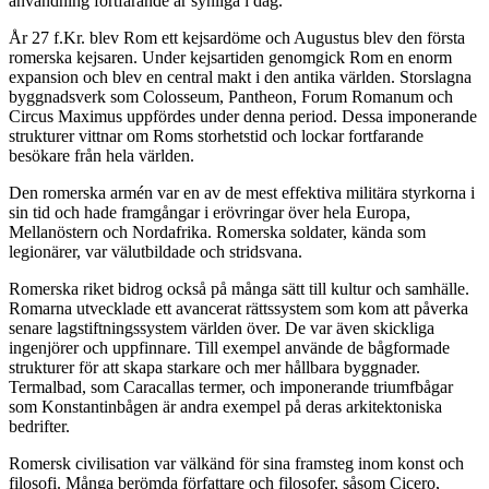
användning fortfarande är synliga i dag.
År 27 f.Kr. blev Rom ett kejsardöme och Augustus blev den första
romerska kejsaren. Under kejsartiden genomgick Rom en enorm
expansion och blev en central makt i den antika världen. Storslagna
byggnadsverk som Colosseum, Pantheon, Forum Romanum och
Circus Maximus uppfördes under denna period. Dessa imponerande
strukturer vittnar om Roms storhetstid och lockar fortfarande
besökare från hela världen.
Den romerska armén var en av de mest effektiva militära styrkorna i
sin tid och hade framgångar i erövringar över hela Europa,
Mellanöstern och Nordafrika. Romerska soldater, kända som
legionärer, var välutbildade och stridsvana.
Romerska riket bidrog också på många sätt till kultur och samhälle.
Romarna utvecklade ett avancerat rättssystem som kom att påverka
senare lagstiftningssystem världen över. De var även skickliga
ingenjörer och uppfinnare. Till exempel använde de bågformade
strukturer för att skapa starkare och mer hållbara byggnader.
Termalbad, som Caracallas termer, och imponerande triumfbågar
som Konstantinbågen är andra exempel på deras arkitektoniska
bedrifter.
Romersk civilisation var välkänd för sina framsteg inom konst och
filosofi. Många berömda författare och filosofer, såsom Cicero,