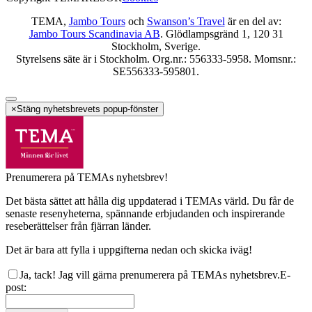
TEMA,
Jambo Tours
och
Swanson’s Travel
är en del av:
Jambo Tours Scandinavia AB
. Glödlampsgränd 1, 120 31
Stockholm, Sverige.
Styrelsens säte är i Stockholm. Org.nr.: 556333-5958. Momsnr.:
SE556333-595801.
×
Stäng nyhetsbrevets popup-fönster
Prenumerera på TEMAs nyhetsbrev!
Det bästa sättet att hålla dig uppdaterad i TEMAs värld. Du får de
senaste resenyheterna, spännande erbjudanden och inspirerande
reseberättelser från fjärran länder.
Det är bara att fylla i uppgifterna nedan och skicka iväg!
Ja, tack! Jag vill gärna prenumerera på TEMAs nyhetsbrev.
E-
post
: