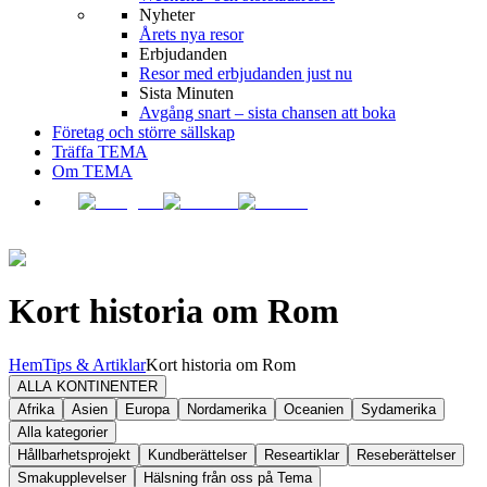
Nyheter
Årets nya resor
Erbjudanden
Resor med erbjudanden just nu
Sista Minuten
Avgång snart – sista chansen att boka
Företag och större sällskap
Träffa TEMA
Om TEMA
Kort historia om Rom
Hem
Tips & Artiklar
Kort historia om Rom
ALLA KONTINENTER
Afrika
Asien
Europa
Nordamerika
Oceanien
Sydamerika
Alla kategorier
Hållbarhetsprojekt
Kundberättelser
Researtiklar
Reseberättelser
Smakupplevelser
Hälsning från oss på Tema