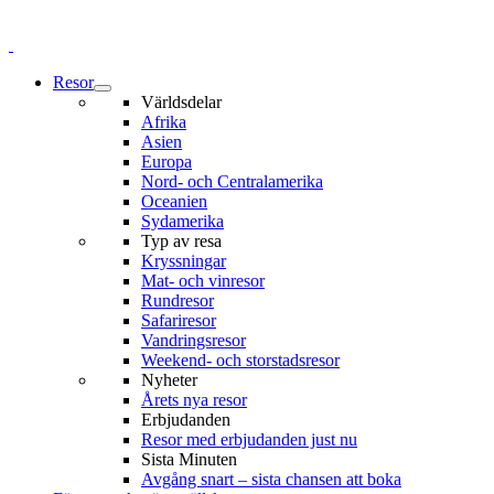
Resor
Världsdelar
Afrika
Asien
Europa
Nord- och Centralamerika
Oceanien
Sydamerika
Typ av resa
Kryssningar
Mat- och vinresor
Rundresor
Safariresor
Vandringsresor
Weekend- och storstadsresor
Nyheter
Årets nya resor
Erbjudanden
Resor med erbjudanden just nu
Sista Minuten
Avgång snart – sista chansen att boka