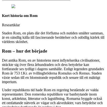
Kort historia om Rom
Researtiklar
Staden Rom, en plats där det förflutna och nutiden smälter samman,
är en oändlig källa till fascinerande berättelser och odödlig kärlek till
världens skönhet.
Rom – hur det började
Det antika Rom, en av historiens mest inflytelserika civilisationer,
sträckte sig över flera århundraden och dess betydelse kan
fortfarande ses tydligt i dagens samhälle. Enligt legenden grundades
Rom år 753 f.Kr. av tvillingbröderna Romulus och Remus. Staden
växte sedan till en blomstrande republik och senare till ett mäktigt
imperium.
Under republikens tid hade Rom en regering bestående av valda
representanter. Den romerska republiken var banbrytande inom
konst, arkitektur, litteratur och lagstiftning. Romarna byggde också
ett omfattande nätverk av vägar och akvedukter, vars betydelse och