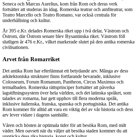
Seneca och Marcus Aurelius, kom från Rom och deras verk
fortsätter att studeras än idag. Romerska teatrar och amfiteatrar, som
Teatro Marcello och Teatro Romano, var också centrala för
underhållning och kultur.
År 395 e.Kr. delades Romerska riket upp i två delar, Västrom och
Östrom, där Östrom senare blev Bysantinska riket. Västrom föll
slutligen år 476 e.Kr., vilket markerade slutet på den antika romerska
civilisationen.
Arvet från Romarriket
Det antika Rom har efterlämnat ett betydande arv. Många av dess
arkitektoniska strukturer finns fortfarande bevarade, inklusive
Colosseum, Forum Romanum, Pantheon, Circus Maximus och
termalbaden. Romerska rättsprinciper fortsätter att påverka
lagstiftningssystem över hela världen, och det latinska språket, som
talades av romarna, har gett upphov till flera moderna språk,
inklusive italienska, franska, spanska och portugisiska. Det antika
Rom kommer för alltid att vara en viktig del av vår historia och dess
arv lever vidare i dagens samhälle.
Våren och hösten är optimala tider för att besöka Rom, med milt
väder. Men oavsett när du väljer att besöka staden kommer du att
upptäcka dess rika historia, konst och kultur.