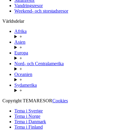
Safariresor
Vandringsresor
Weekend- och storstadsresor
Världsdelar
Afrika
+
Asien
+
Europa
+
Nord- och Centralamerika
+
Oceanien
+
Sydamerika
+
Copyright TEMARESOR
Cookies
Tema i Sverige
Tema i Norge
Tema i Danmark
Tema i Finland