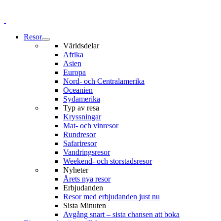
Resor
Världsdelar
Afrika
Asien
Europa
Nord- och Centralamerika
Oceanien
Sydamerika
Typ av resa
Kryssningar
Mat- och vinresor
Rundresor
Safariresor
Vandringsresor
Weekend- och storstadsresor
Nyheter
Årets nya resor
Erbjudanden
Resor med erbjudanden just nu
Sista Minuten
Avgång snart – sista chansen att boka