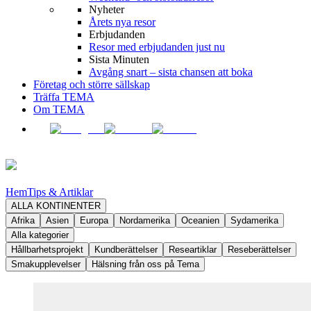
Nyheter
Årets nya resor
Erbjudanden
Resor med erbjudanden just nu
Sista Minuten
Avgång snart – sista chansen att boka
Företag och större sällskap
Träffa TEMA
Om TEMA
Hem
Tips & Artiklar
ALLA KONTINENTER
Afrika
Asien
Europa
Nordamerika
Oceanien
Sydamerika
Alla kategorier
Hållbarhetsprojekt
Kundberättelser
Researtiklar
Reseberättelser
Smakupplevelser
Hälsning från oss på Tema