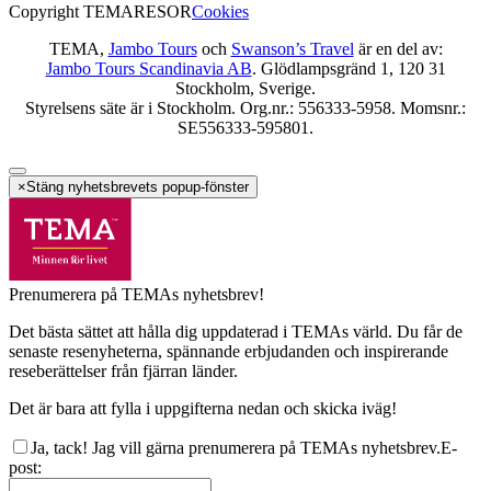
Copyright TEMARESOR
Cookies
TEMA,
Jambo Tours
och
Swanson’s Travel
är en del av:
Jambo Tours Scandinavia AB
. Glödlampsgränd 1, 120 31
Stockholm, Sverige.
Styrelsens säte är i Stockholm. Org.nr.: 556333-5958. Momsnr.:
SE556333-595801.
×
Stäng nyhetsbrevets popup-fönster
Prenumerera på TEMAs nyhetsbrev!
Det bästa sättet att hålla dig uppdaterad i TEMAs värld. Du får de
senaste resenyheterna, spännande erbjudanden och inspirerande
reseberättelser från fjärran länder.
Det är bara att fylla i uppgifterna nedan och skicka iväg!
Ja, tack! Jag vill gärna prenumerera på TEMAs nyhetsbrev.
E-
post
: