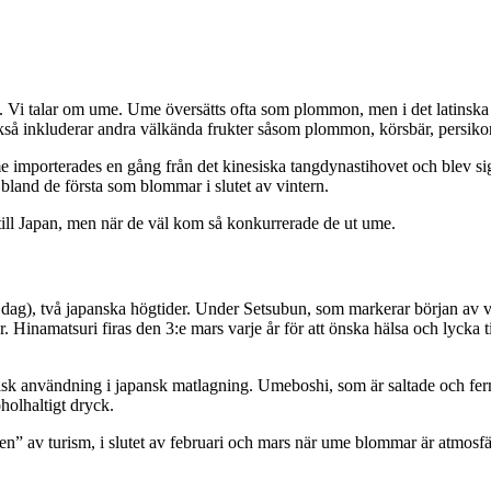
an. Vi talar om ume. Ume översätts ofta som plommon, men i det latinska 
kså inkluderar andra välkända frukter såsom plommon, körsbär, persiko
me importerades en gång från det kinesiska tangdynastihovet och blev s
bland de första som blommar i slutet av vintern.
till Japan, men när de väl kom så konkurrerade de ut ume.
ag), två japanska högtider. Under Setsubun, som markerar början av vå
 Hinamatsuri firas den 3:e mars varje år för att önska hälsa och lycka t
sk användning i japansk matlagning. Umeboshi, som är saltade och ferm
holhaltigt dryck.
onen” av turism, i slutet av februari och mars när ume blommar är atmosf