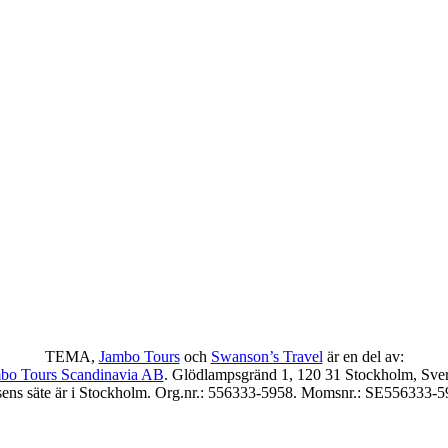
TEMA,
Jambo Tours
och
Swanson’s Travel
är en del av:
bo Tours Scandinavia AB
. Glödlampsgränd 1, 120 31 Stockholm, Sver
sens säte är i Stockholm. Org.nr.: 556333-5958. Momsnr.: SE556333-