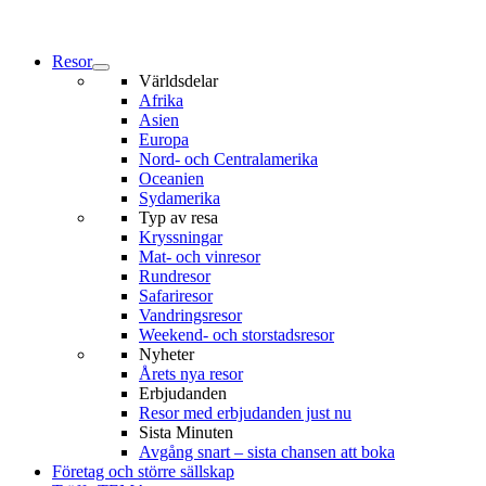
Resor
Världsdelar
Afrika
Asien
Europa
Nord- och Centralamerika
Oceanien
Sydamerika
Typ av resa
Kryssningar
Mat- och vinresor
Rundresor
Safariresor
Vandringsresor
Weekend- och storstadsresor
Nyheter
Årets nya resor
Erbjudanden
Resor med erbjudanden just nu
Sista Minuten
Avgång snart – sista chansen att boka
Företag och större sällskap