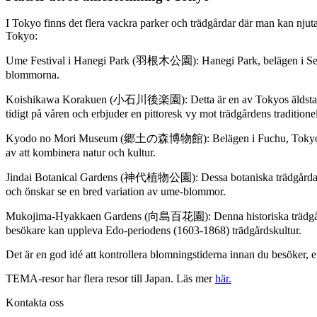
I Tokyo finns det flera vackra parker och trädgårdar där man kan njuta
Tokyo:
Ume Festival i Hanegi Park (羽根木公園): Hanegi Park, belägen i Setagaya
blommorna.
Koishikawa Korakuen (小石川後楽園): Detta är en av Tokyos äldsta och
tidigt på våren och erbjuder en pittoresk vy mot trädgårdens traditione
Kyodo no Mori Museum (郷土の森博物館): Belägen i Fuchu, Tokyo, denna m
av att kombinera natur och kultur.
Jindai Botanical Gardens (神代植物公園): Dessa botaniska trädgårdar ligg
och önskar se en bred variation av ume-blommor.
Mukojima-Hyakkaen Gardens (向島百花園): Denna historiska trädgård i S
besökare kan uppleva Edo-periodens (1603-1868) trädgårdskultur.
Det är en god idé att kontrollera blomningstiderna innan du besöker, 
TEMA-resor har flera resor till Japan. Läs mer
här.
Kontakta oss