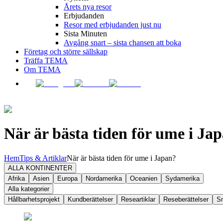
Årets nya resor
Erbjudanden
Resor med erbjudanden just nu
Sista Minuten
Avgång snart – sista chansen att boka
Företag och större sällskap
Träffa TEMA
Om TEMA
När är bästa tiden för ume i Ja
Hem
Tips & Artiklar
När är bästa tiden för ume i Japan?
ALLA KONTINENTER
Afrika
Asien
Europa
Nordamerika
Oceanien
Sydamerika
Alla kategorier
Hållbarhetsprojekt
Kundberättelser
Researtiklar
Reseberättelser
S