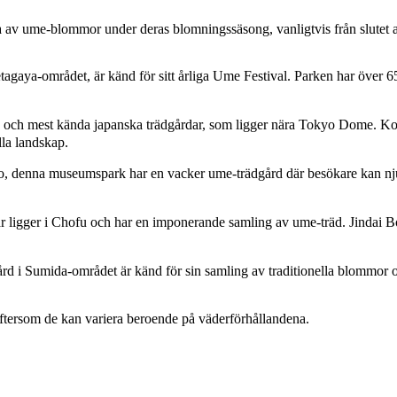
 av ume-blommor under deras blomningssäsong, vanligtvis från slutet av j
-området, är känd för sitt årliga Ume Festival. Parken har över 650 u
 mest kända japanska trädgårdar, som ligger nära Tokyo Dome. Ko
lla landskap.
useumspark har en vacker ume-trädgård där besökare kan njuta av 
er i Chofu och har en imponerande samling av ume-träd. Jindai Botan
umida-området är känd för sin samling av traditionella blommor och
eftersom de kan variera beroende på väderförhållandena.