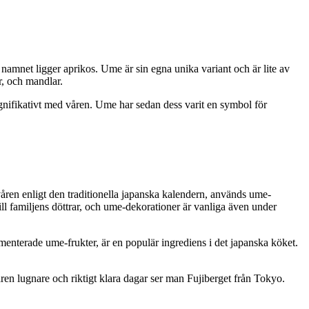
namnet ligger aprikos. Ume är sin egna unika variant och är lite av
r, och mandlar.
ignifikativt med våren. Ume har sedan dess varit en symbol för
ren enligt den traditionella japanska kalendern, används ume-
ill familjens döttrar, och ume-dekorationer är vanliga även under
enterade ume-frukter, är en populär ingrediens i det japanska köket.
ären lugnare och riktigt klara dagar ser man Fujiberget från Tokyo.