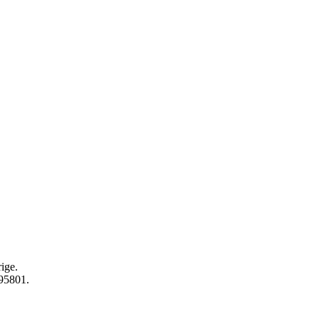
ige.
595801.