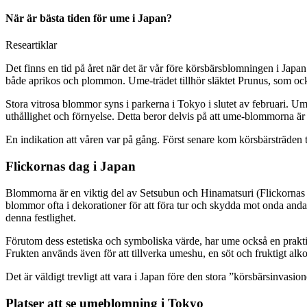
När är bästa tiden för ume i Japan?
Researtiklar
Det finns en tid på året när det är vår före körsbärsblomningen i Jap
både aprikos och plommon. Ume-trädet tillhör släktet Prunus, som oc
Stora vitrosa blommor syns i parkerna i Tokyo i slutet av februari. U
uthållighet och förnyelse. Detta beror delvis på att ume-blommorna är 
En indikation att våren var på gång. Först senare kom körsbärsträden 
Flickornas dag i Japan
Blommorna är en viktig del av Setsubun och Hinamatsuri (Flickornas d
blommor ofta i dekorationer för att föra tur och skydda mot onda andar.
denna festlighet.
Förutom dess estetiska och symboliska värde, har ume också en prakti
Frukten används även för att tillverka umeshu, en söt och fruktigt alko
Det är väldigt trevligt att vara i Japan före den stora ”körsbärsinvasi
Platser att se umeblomning i Tokyo