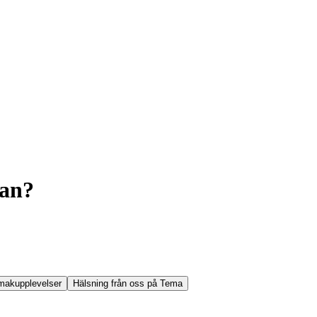
pan?
makupplevelser
Hälsning från oss på Tema