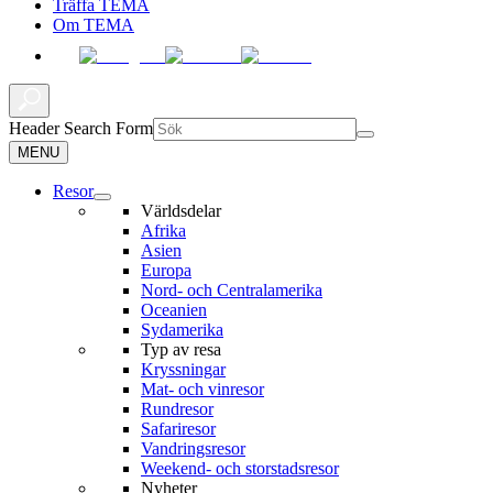
Träffa TEMA
Om TEMA
Header Search Form
MENU
Resor
Världsdelar
Afrika
Asien
Europa
Nord- och Centralamerika
Oceanien
Sydamerika
Typ av resa
Kryssningar
Mat- och vinresor
Rundresor
Safariresor
Vandringsresor
Weekend- och storstadsresor
Nyheter