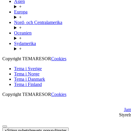
Asien
+
Europa
+
Nord- och Centralamerika
+
Oceanien
+
Sydamerika
+
Copyright TEMARESOR
Cookies
Tema i Sverige
Tema i Norge
Tema i Danmark
Tema i Finland
Copyright TEMARESOR
Cookies
Jam
Styrel
×
Stäng nyhetsbrevets popup-fönster