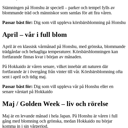
Stämningen på Honshu är speciell – parker och tempel fylls av
blommande träd och människor som samlas för att fira våren.
Passar bäst för:
Dig som vill uppleva körsbärsblomning på Honshu
April – vår i full blom
April är en klassisk vårmånad på Honshu, med grönska, blommande
trädgårdar och behagliga temperaturer. Körsbärsblomningen kan
fortfarande finnas kvar i början av månaden.
På Hokkaido är våren senare, vilket innebär att naturen där
fortfarande är i övergång från vinter till vår. Körsbärsblomning ofta
sent i april och tidig maj.
Passar bäst för:
Dig som vill uppleva vår på Honshu eller en
senare vårstart på Hokkaido
Maj / Golden Week – liv och rörelse
Maj är en levande månad i hela Japan. På Honshu är våren i full
gång med blomning och grönska, medan Hokkaido nu börjar
komma in i sin vårperiod.