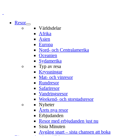
Resor
Världsdelar
Afrika
Asien
Europa
Nord- och Centralamerika
Oceanien
Sydamerika
Typ av resa
Kryssningar
Mat- och vinresor
Rundresor
Safariresor
Vandringsresor
Weekend- och storstadsresor
Nyheter
Årets nya resor
Erbjudanden
Resor med erbjudanden just nu
Sista Minuten
Avgång snart – sista chansen att boka