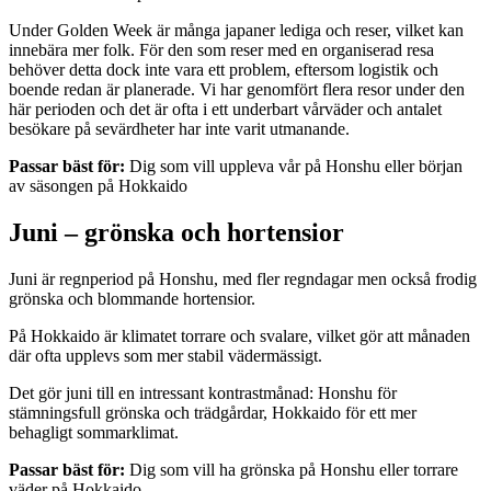
Under Golden Week är många japaner lediga och reser, vilket kan
innebära mer folk. För den som reser med en organiserad resa
behöver detta dock inte vara ett problem, eftersom logistik och
boende redan är planerade. Vi har genomfört flera resor under den
här perioden och det är ofta i ett underbart vårväder och antalet
besökare på sevärdheter har inte varit utmanande.
Passar bäst för:
Dig som vill uppleva vår på Honshu eller början
av säsongen på Hokkaido
Juni – grönska och hortensior
Juni är regnperiod på Honshu, med fler regndagar men också frodig
grönska och blommande hortensior.
På Hokkaido är klimatet torrare och svalare, vilket gör att månaden
där ofta upplevs som mer stabil vädermässigt.
Det gör juni till en intressant kontrastmånad: Honshu för
stämningsfull grönska och trädgårdar, Hokkaido för ett mer
behagligt sommarklimat.
Passar bäst för:
Dig som vill ha grönska på Honshu eller torrare
väder på Hokkaido