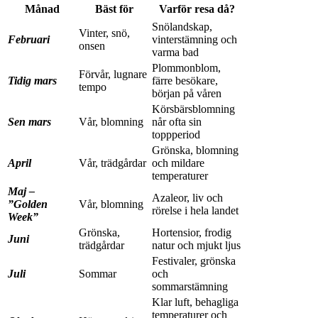
Månad
Bäst för
Varför resa då?
Snölandskap,
Vinter, snö,
Februari
vinterstämning och
onsen
varma bad
Plommonblom,
Förvår, lugnare
Tidig mars
färre besökare,
tempo
början på våren
Körsbärsblomning
Sen mars
Vår, blomning
når ofta sin
toppperiod
Grönska, blomning
April
Vår, trädgårdar
och mildare
temperaturer
Maj –
Azaleor, liv och
”Golden
Vår, blomning
rörelse i hela landet
Week”
Grönska,
Hortensior, frodig
Juni
trädgårdar
natur och mjukt ljus
Festivaler, grönska
Juli
Sommar
och
sommarstämning
Klar luft, behagliga
temperaturer och