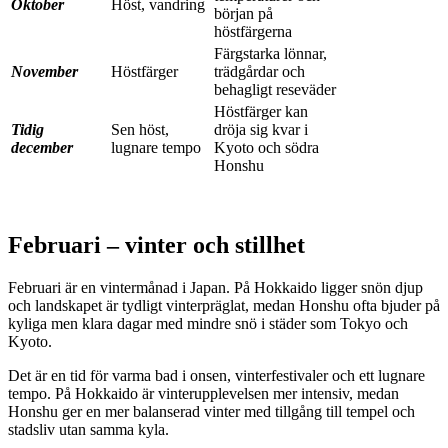
Oktober
Höst, vandring
början på
höstfärgerna
Färgstarka lönnar,
November
Höstfärger
trädgårdar och
behagligt reseväder
Höstfärger kan
Tidig
Sen höst,
dröja sig kvar i
december
lugnare tempo
Kyoto och södra
Honshu
Februari – vinter och stillhet
Februari är en vintermånad i Japan. På Hokkaido ligger snön djup
och landskapet är tydligt vinterpräglat, medan Honshu ofta bjuder på
kyliga men klara dagar med mindre snö i städer som Tokyo och
Kyoto.
Det är en tid för varma bad i onsen, vinterfestivaler och ett lugnare
tempo. På Hokkaido är vinterupplevelsen mer intensiv, medan
Honshu ger en mer balanserad vinter med tillgång till tempel och
stadsliv utan samma kyla.