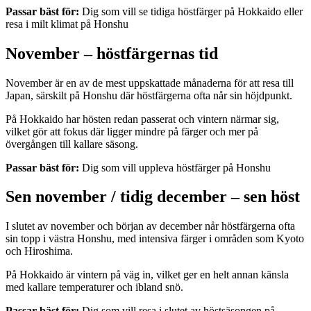
Passar bäst för:
Dig som vill se tidiga höstfärger på Hokkaido eller
resa i milt klimat på Honshu
November – höstfärgernas tid
November är en av de mest uppskattade månaderna för att resa till
Japan, särskilt på Honshu där höstfärgerna ofta når sin höjdpunkt.
På Hokkaido har hösten redan passerat och vintern närmar sig,
vilket gör att fokus där ligger mindre på färger och mer på
övergången till kallare säsong.
Passar bäst för:
Dig som vill uppleva höstfärger på Honshu
Sen november / tidig december – sen höst
I slutet av november och början av december når höstfärgerna ofta
sin topp i västra Honshu, med intensiva färger i områden som Kyoto
och Hiroshima.
På Hokkaido är vintern på väg in, vilket ger en helt annan känsla
med kallare temperaturer och ibland snö.
Passar bäst för:
Dig som vill resa i slutet av höstsäsongen på