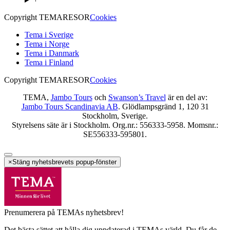
Copyright TEMARESOR
Cookies
Tema i Sverige
Tema i Norge
Tema i Danmark
Tema i Finland
Copyright TEMARESOR
Cookies
TEMA,
Jambo Tours
och
Swanson’s Travel
är en del av:
Jambo Tours Scandinavia AB
. Glödlampsgränd 1, 120 31
Stockholm, Sverige.
Styrelsens säte är i Stockholm. Org.nr.: 556333-5958. Momsnr.:
SE556333-595801.
×
Stäng nyhetsbrevets popup-fönster
Prenumerera på TEMAs nyhetsbrev!
Det bästa sättet att hålla dig uppdaterad i TEMAs värld. Du får de