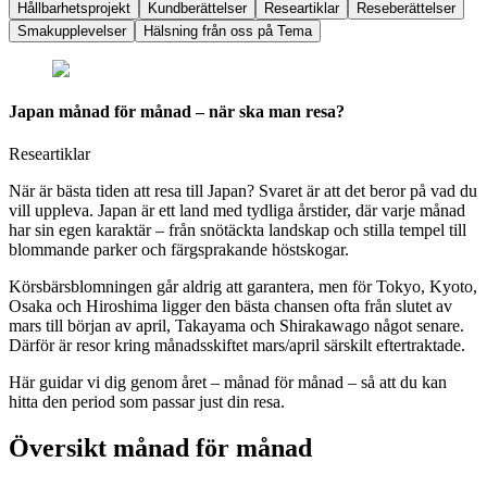
Hållbarhetsprojekt
Kundberättelser
Researtiklar
Reseberättelser
Smakupplevelser
Hälsning från oss på Tema
Japan månad för månad – när ska man resa?
Researtiklar
När är bästa tiden att resa till Japan? Svaret är att det beror på vad du
vill uppleva. Japan är ett land med tydliga årstider, där varje månad
har sin egen karaktär – från snötäckta landskap och stilla tempel till
blommande parker och färgsprakande höstskogar.
Körsbärsblomningen går aldrig att garantera, men för Tokyo, Kyoto,
Osaka och Hiroshima ligger den bästa chansen ofta från slutet av
mars till början av april, Takayama och Shirakawago något senare.
Därför är resor kring månadsskiftet mars/april särskilt eftertraktade.
Här guidar vi dig genom året – månad för månad – så att du kan
hitta den period som passar just din resa.
Översikt månad för månad