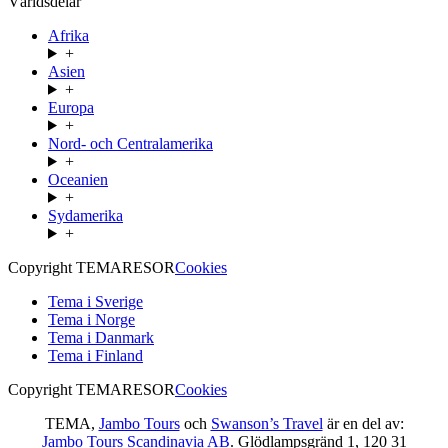
Världsdelar
Afrika
+
Asien
+
Europa
+
Nord- och Centralamerika
+
Oceanien
+
Sydamerika
+
Copyright TEMARESOR
Cookies
Tema i Sverige
Tema i Norge
Tema i Danmark
Tema i Finland
Copyright TEMARESOR
Cookies
TEMA,
Jambo Tours
och
Swanson’s Travel
är en del av:
Jambo Tours Scandinavia AB
. Glödlampsgränd 1, 120 31