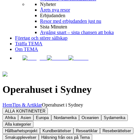
Nyheter
Årets nya resor
Erbjudanden
Resor med erbjudanden just nu
Sista Minuten
Avgång snart – sista chansen att boka
Företag och större sällskap
Träffa TEMA
Om TEMA
Operahuset i Sydney
Hem
Tips & Artiklar
Operahuset i Sydney
ALLA KONTINENTER
Afrika
Asien
Europa
Nordamerika
Oceanien
Sydamerika
Alla kategorier
Hållbarhetsprojekt
Kundberättelser
Researtiklar
Reseberättelser
Smakupplevelser
Hälsning från oss på Tema