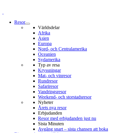
Resor
Världsdelar
Afrika
Asien
Europa
Nord- och Centralamerika
Oceanien
Sydamerika
Typ av resa
Kryssningar
Mat- och vinresor
Rundresor
Safariresor
Vandringsresor
Weekend- och storstadsresor
Nyheter
Årets nya resor
Erbjudanden
Resor med erbjudanden just nu
Sista Minuten
Avgång snart – sista chansen att boka