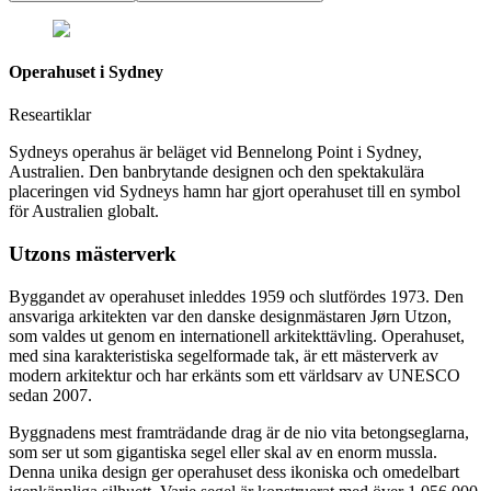
Operahuset i Sydney
Researtiklar
Sydneys operahus är beläget vid Bennelong Point i Sydney,
Australien. Den banbrytande designen och den spektakulära
placeringen vid Sydneys hamn har gjort operahuset till en symbol
för Australien globalt.
Utzons mästerverk
Byggandet av operahuset inleddes 1959 och slutfördes 1973. Den
ansvariga arkitekten var den danske designmästaren Jørn Utzon,
som valdes ut genom en internationell arkitekttävling. Operahuset,
med sina karakteristiska segelformade tak, är ett mästerverk av
modern arkitektur och har erkänts som ett världsarv av UNESCO
sedan 2007.
Byggnadens mest framträdande drag är de nio vita betongseglarna,
som ser ut som gigantiska segel eller skal av en enorm mussla.
Denna unika design ger operahuset dess ikoniska och omedelbart