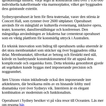
igenkännliga silhuett. Varje segel är konstruerat med över 1 056 000
individuella kakelformade vita marmorplattor, vilket ger byggnaden
dess gnistrande exteriör.
Sydneyoperahuset är hem för flera teatersalar, varav den största är
Concert Hall, som rymmer över 2600 sittplatser. Operahuset
används för en mångfald av kulturella evenemang, inklusive opera,
teater, konserter, dansföreställningar och konferenser. Den
mångsidiga användningen av lokalerna har cementerat operahuset
som en viktig plattform för konstnärlig uttryck i Australien.
En teknisk innovation som bidrog till operahusets unika utseende är
det stora membrantaket som sträcker sig över byggnadens olika
delar. Membrantaket, tillverkat av betong och förstärkt med stål,
krävde en banbrytande konstruktionsmetod för att uppnå dess
komplicerade och organiska form. Detta tekniska genombrott gjorde
att segeltaken kunde byggas med imponerande precision och
noggrannhet.
Jørn Utzons vision inkluderade också den imponerande inre
arkitekturen, där besökarna möts av en hisnande lobby med
dramatiska vyer över Sydneys vik. Interiören är en elegant
kombination av modernism och funktionalism.
Operahuset i Sydney besöker vi på våra resor till Oceanien. Läs mer
om resorna
här.