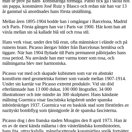
man se prov på hans konstnärliga förmåga. Pablo fick gå i skola hos
sin pappa, konstnären José Ruiz y Blasco och redan när han var 13
år gammal så anordnades hans första utställning.
Mellan åren 1895-1904 bodde han i omgångar i Barcelona, Madrid
och Paris. Första gången han var i Paris var 1900. Här kom han att
växla mellan sin så kallade blå stil och rosa stil.
Hans verk visar, under den blå eran, ofta människor i elände och på
ruinens brant. Picasso återgav bilder från Barcelonas hemlösa och
tiggare. När han 1904 flyttade till Paris permanent påbörjades hans
rosa period. Nu använde han mer varma toner som rosa, och
målningarna blev mer harmoniska.
Picasso var med och skapade kubismen som var en abstrakt
konstform med geometriska former som varade mellan 1907-1914.
Under sin karriär var Picasso extremt produktiv. Vid sin död
efterlämnade han 13 000 dukar, 100 000 litografier, 34 000
illustrationer och inte mindre än 300 skulpturer. Hans kändaste
målning Guernica visar fascistiska krigsbrott under spanska
inbördeskriget 1937. Guernica var en baskisk stad som förstördes av
nazityskt bombflyg som tjänstgjorde åt de spanska fascisterna.
Picasso dog i den franska staden Mougins den 8 april 1973. Han är
en av de mest kända målarna i den västerländska konsthistorien,
hans fria, uttrycksfulla, mångfacetterade konstnärliga språk fortsätter