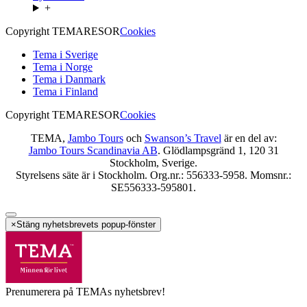
+
Copyright TEMARESOR
Cookies
Tema i Sverige
Tema i Norge
Tema i Danmark
Tema i Finland
Copyright TEMARESOR
Cookies
TEMA,
Jambo Tours
och
Swanson’s Travel
är en del av:
Jambo Tours Scandinavia AB
. Glödlampsgränd 1, 120 31
Stockholm, Sverige.
Styrelsens säte är i Stockholm. Org.nr.: 556333-5958. Momsnr.:
SE556333-595801.
×
Stäng nyhetsbrevets popup-fönster
Prenumerera på TEMAs nyhetsbrev!