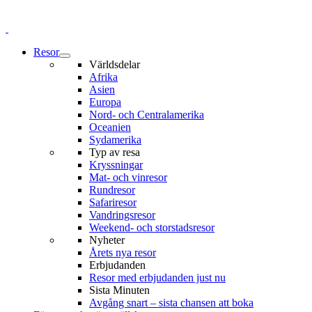
Resor
Världsdelar
Afrika
Asien
Europa
Nord- och Centralamerika
Oceanien
Sydamerika
Typ av resa
Kryssningar
Mat- och vinresor
Rundresor
Safariresor
Vandringsresor
Weekend- och storstadsresor
Nyheter
Årets nya resor
Erbjudanden
Resor med erbjudanden just nu
Sista Minuten
Avgång snart – sista chansen att boka