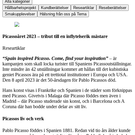
Alla kategorier
Hållbarhetsprojekt
Kundberättelser
Researtiklar
Reseberättelser
Smakupplevelser
Hälsning från oss på Tema
Picassoåret 2023 – tribut till en inflytelserik mästare
Researtiklar
“Spain inspired Picasso. Come, find your inspiration”
– är
kampanjen som skall locka turister till Spaniens Picassoutställningar.
Inte mindre än 42 utställningar kommer att hållas till det kubistiska
geniet Picassos ära på ett trettiotal institutioner i Europa och USA.
Den 8 april 2023 är det 50-årsdagen för Pablo Picassos död.
Hans konst visas i Frankrike och Spanien i de städer som förknippas
med Picasso. Givetvis i Malaga där Picasso föddes men även i
Madrid – där Picasso studerade sin konst, och i Barcelona och A
Coruna där han bodde under delar av sitt liv.
Picassos liv och verk
Pablo Picasso föddes i Spanien 1881. Redan vid tio års ålder kunde