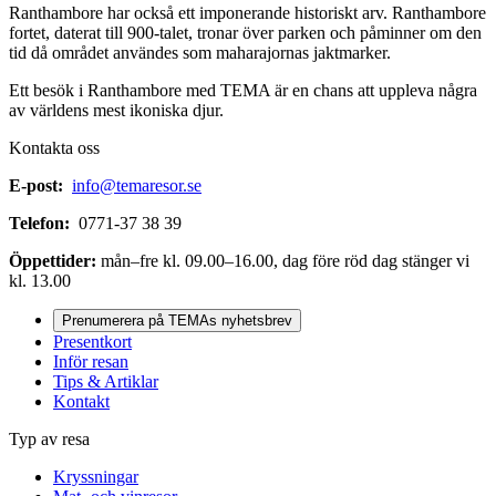
Ranthambore har också ett imponerande historiskt arv. Ranthambore
fortet, daterat till 900-talet, tronar över parken och påminner om den
tid då området användes som maharajornas jaktmarker.
Ett besök i Ranthambore med TEMA är en chans att uppleva några
av världens mest ikoniska djur.
Kontakta oss
E-post:
info@temaresor.se
Telefon:
0771-37 38 39
Öppettider:
mån–fre kl. 09.00–16.00, dag före röd dag stänger vi
kl. 13.00
Prenumerera på TEMAs nyhetsbrev
Presentkort
Inför resan
Tips & Artiklar
Kontakt
Typ av resa
Kryssningar