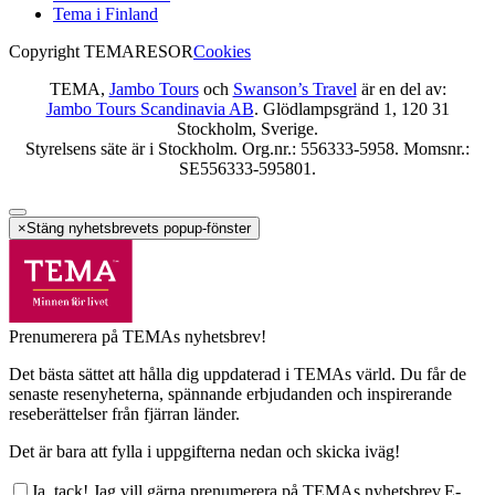
Tema i Finland
Copyright TEMARESOR
Cookies
TEMA,
Jambo Tours
och
Swanson’s Travel
är en del av:
Jambo Tours Scandinavia AB
. Glödlampsgränd 1, 120 31
Stockholm, Sverige.
Styrelsens säte är i Stockholm. Org.nr.: 556333-5958. Momsnr.:
SE556333-595801.
×
Stäng nyhetsbrevets popup-fönster
Prenumerera på TEMAs nyhetsbrev!
Det bästa sättet att hålla dig uppdaterad i TEMAs värld. Du får de
senaste resenyheterna, spännande erbjudanden och inspirerande
reseberättelser från fjärran länder.
Det är bara att fylla i uppgifterna nedan och skicka iväg!
Ja, tack! Jag vill gärna prenumerera på TEMAs nyhetsbrev.
E-