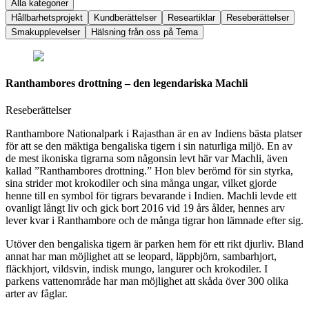
Alla kategorier
Hållbarhetsprojekt
Kundberättelser
Researtiklar
Reseberättelser
Smakupplevelser
Hälsning från oss på Tema
Ranthambores drottning – den legendariska Machli
Reseberättelser
Ranthambore Nationalpark i Rajasthan är en av Indiens bästa platser
för att se den mäktiga bengaliska tigern i sin naturliga miljö. En av
de mest ikoniska tigrarna som någonsin levt här var Machli, även
kallad ”Ranthambores drottning.” Hon blev berömd för sin styrka,
sina strider mot krokodiler och sina många ungar, vilket gjorde
henne till en symbol för tigrars bevarande i Indien. Machli levde ett
ovanligt långt liv och gick bort 2016 vid 19 års ålder, hennes arv
lever kvar i Ranthambore och de många tigrar hon lämnade efter sig.
Utöver den bengaliska tigern är parken hem för ett rikt djurliv. Bland
annat har man möjlighet att se leopard, läppbjörn, sambarhjort,
fläckhjort, vildsvin, indisk mungo, langurer och krokodiler. I
parkens vattenområde har man möjlighet att skåda över 300 olika
arter av fåglar.