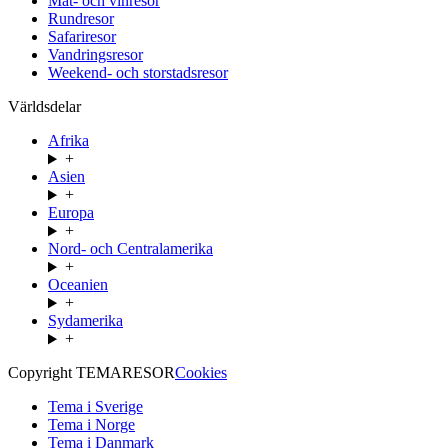
Mat- och vinresor
Rundresor
Safariresor
Vandringsresor
Weekend- och storstadsresor
Världsdelar
Afrika
+
Asien
+
Europa
+
Nord- och Centralamerika
+
Oceanien
+
Sydamerika
+
Copyright TEMARESOR
Cookies
Tema i Sverige
Tema i Norge
Tema i Danmark