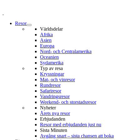
Resor
Världsdelar
Afrika
Asien
Europa
Nord- och Centralamerika
Oceanien
Sydamerika
Typ av resa
Kryssningar
Mat- och vinresor
Rundresor
Safariresor
Vandringsresor
Weekend- och storstadsresor
Nyheter
Årets nya resor
Erbjudanden
Resor med erbjudanden just nu
Sista Minuten
Avgång snart – sista chansen att boka