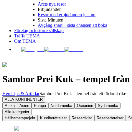
Årets nya resor
Erbjudanden
Resor med erbjudanden just nu
Sista Minuten
Avgång snart – sista chansen att boka
Företag och större sällskap
Träffa TEMA
Om TEMA
Sambor Prei Kuk – tempel från e
Hem
Tips & Artiklar
Sambor Prei Kuk – tempel från ett förlorat rike
ALLA KONTINENTER
Afrika
Asien
Europa
Nordamerika
Oceanien
Sydamerika
Alla kategorier
Hållbarhetsprojekt
Kundberättelser
Researtiklar
Reseberättelser
S