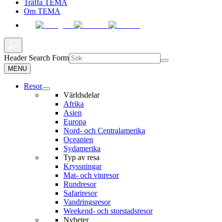
Träffa TEMA
Om TEMA
Header Search Form
MENU
Resor
Världsdelar
Afrika
Asien
Europa
Nord- och Centralamerika
Oceanien
Sydamerika
Typ av resa
Kryssningar
Mat- och vinresor
Rundresor
Safariresor
Vandringsresor
Weekend- och storstadsresor
Nyheter