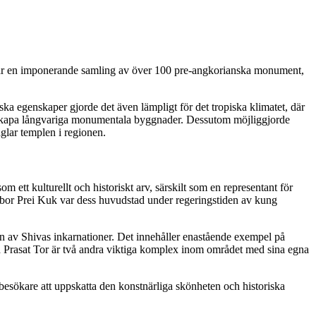
 är en imponerande samling av över 100 pre-angkorianska monument,
iska egenskaper gjorde det även lämpligt för det tropiska klimatet, där
 att skapa långvariga monumentala byggnader. Dessutom möjliggjorde
glar templen i regionen.
ett kulturellt och historiskt arv, särskilt som en representant för
Sambor Prei Kuk var dess huvudstad under regeringstiden av kung
n av Shivas inkarnationer. Det innehåller enastående exempel på
ch Prasat Tor är två andra viktiga komplex inom området med sina egna
besökare att uppskatta den konstnärliga skönheten och historiska