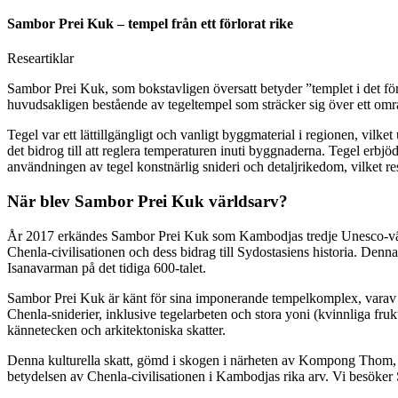
Sambor Prei Kuk – tempel från ett förlorat rike
Researtiklar
Sambor Prei Kuk, som bokstavligen översatt betyder ”templet i det 
huvudsakligen bestående av tegeltempel som sträcker sig över ett områ
Tegel var ett lättillgängligt och vanligt byggmaterial i regionen, vilk
det bidrog till att reglera temperaturen inuti byggnaderna. Tegel erbj
användningen av tegel konstnärlig snideri och detaljrikedom, vilket r
När blev Sambor Prei Kuk världsarv?
År 2017 erkändes Sambor Prei Kuk som Kambodjas tredje Unesco-världsarv
Chenla-civilisationen och dess bidrag till Sydostasiens historia. Den
Isanavarman på det tidiga 600-talet.
Sambor Prei Kuk är känt för sina imponerande tempelkomplex, varav de
Chenla-sniderier, inklusive tegelarbeten och stora yoni (kvinnliga fr
kännetecken och arkitektoniska skatter.
Denna kulturella skatt, gömd i skogen i närheten av Kompong Thom, erb
betydelsen av Chenla-civilisationen i Kambodjas rika arv. Vi besöker