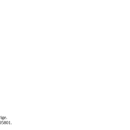
ige.
595801.