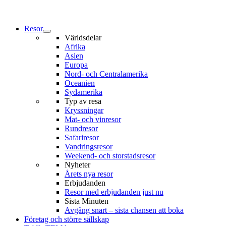
Resor
Världsdelar
Afrika
Asien
Europa
Nord- och Centralamerika
Oceanien
Sydamerika
Typ av resa
Kryssningar
Mat- och vinresor
Rundresor
Safariresor
Vandringsresor
Weekend- och storstadsresor
Nyheter
Årets nya resor
Erbjudanden
Resor med erbjudanden just nu
Sista Minuten
Avgång snart – sista chansen att boka
Företag och större sällskap