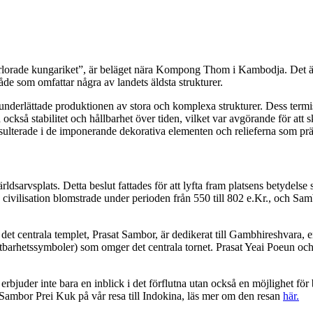
förlorade kungariket”, är beläget nära Kompong Thom i Kambodja. Det
de som omfattar några av landets äldsta strukturer.
et underlättade produktionen av stora och komplexa strukturer. Dess term
öd också stabilitet och hållbarhet över tiden, vilket var avgörande för
esulterade i de imponerande dekorativa elementen och relieferna som prä
splats. Detta beslut fattades för att lyfta fram platsens betydelse som 
na civilisation blomstrade under perioden från 550 till 802 e.Kr., och 
t centrala templet, Prasat Sambor, är dedikerat till Gambhireshvara, e
uktbarhetssymboler) som omger det centrala tornet. Prasat Yeai Poeun o
juder inte bara en inblick i det förflutna utan också en möjlighet för 
 Sambor Prei Kuk på vår resa till Indokina, läs mer om den resan
här.