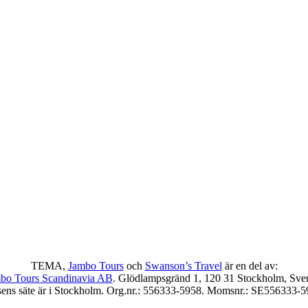
TEMA,
Jambo Tours
och
Swanson’s Travel
är en del av:
bo Tours Scandinavia AB
. Glödlampsgränd 1, 120 31 Stockholm, Sver
sens säte är i Stockholm. Org.nr.: 556333-5958. Momsnr.: SE556333-