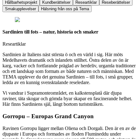
Hållbarhetsprojekt
Kundberättelser
Researtiklar
Reseberättelser
Smakupplevelser
Hälsning från oss på Tema
Sardinien till fots – natur, historia och smaker
Researtiklar
Sardinien är Italiens näst största ö och en värld i sig. Här möts
Medelhavets dramatik och inlandets stillhet. Östra delen av ön är
karg, vacker och fortfarande präglad av herdeliv, urgamla traditioner
och ett landskap som formats av både naturen och människan. Med
TEMA upplever du det genuina Sardinien – till fots, i små grupper,
ledda av en kunnig svensktalande reseledare.
Vi vandrar i Supramonteområdet, en kalkstensplatå där djupa
raviner, täta skogar och gömda byar skapar en fascinerande helhet.
Här finns Sardiniens själ, långt bortom turiststråken.
Gorropu – Europas Grand Canyon
Ravinen Gorropu ligger mellan Oliena och Dorgali. Den är en av de
djupaste i Europa och formades av floden Flumineddu under