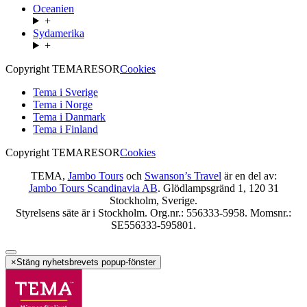
Oceanien
+
Sydamerika
+
Copyright TEMARESOR
Cookies
Tema i Sverige
Tema i Norge
Tema i Danmark
Tema i Finland
Copyright TEMARESOR
Cookies
TEMA,
Jambo Tours
och
Swanson’s Travel
är en del av:
Jambo Tours Scandinavia AB
. Glödlampsgränd 1, 120 31
Stockholm, Sverige.
Styrelsens säte är i Stockholm. Org.nr.: 556333-5958. Momsnr.:
SE556333-595801.
×
Stäng nyhetsbrevets popup-fönster