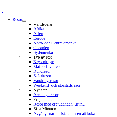
Resor
Världsdelar
Afrika
Asien
Europa
Nord- och Centralamerika
Oceanien
Sydamerika
Typ av resa
Kryssningar
Mat- och vinresor
Rundresor
Safariresor
Vandringsresor
Weekend- och storstadsresor
Nyheter
Årets nya resor
Erbjudanden
Resor med erbjudanden just nu
Sista Minuten
Avgång snart – sista chansen att boka