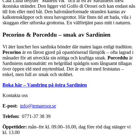
Cala Luna betyder ”Månens vik” och är en av Sardiniens mest
ikoniska stränder. Den ligger vid Golfo di Orosei och kan endast nås
till fots eller med båt. Den halvmåneformade stranden kantas av
kalkstensklippor och stora havsgrottor. Här finns tid att bada, vila i
skuggan eller utforska grottorna. En välförtjänt paus mitt i naturen.
Pecorino & Porceddu – smak av Sardinien
Vi äter luncher hos sardiska bönder där maten lagas enligt tradition.
Pecorino
är en fårost gjord på opastöriserad fårmjölk – ofta lagrad i
månader för att utveckla sin nötiga och kraftiga smak.
Porceddu
är
Sardiniens nationalrätt: en helgrillad spädgris som långsamt tillagas
över öppen eld med myrtenblad. Det är en rätt med feststatus –
enkel, men full av smak och stolthet.
Boka här – Vandring på östra Sardinien
Kontakta oss
E-post:
info@temaresor.se
Telefon:
0771-37 38 39
Öppettider:
mån–fre kl. 09.00–16.00, dag före röd dag stänger vi
kl. 13.00