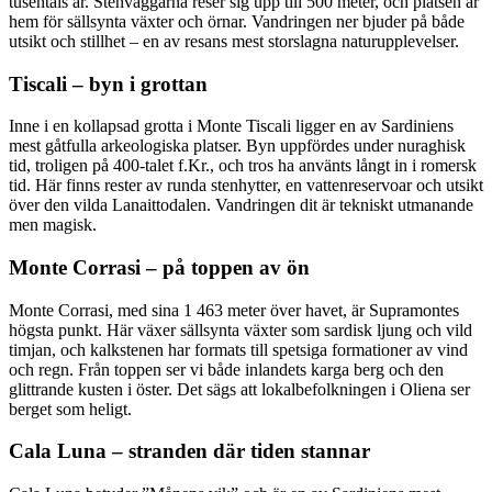
tusentals år. Stenväggarna reser sig upp till 500 meter, och platsen är
hem för sällsynta växter och örnar. Vandringen ner bjuder på både
utsikt och stillhet – en av resans mest storslagna naturupplevelser.
Tiscali – byn i grottan
Inne i en kollapsad grotta i Monte Tiscali ligger en av Sardiniens
mest gåtfulla arkeologiska platser. Byn uppfördes under nuraghisk
tid, troligen på 400-talet f.Kr., och tros ha använts långt in i romersk
tid. Här finns rester av runda stenhytter, en vattenreservoar och utsikt
över den vilda Lanaittodalen. Vandringen dit är tekniskt utmanande
men magisk.
Monte Corrasi – på toppen av ön
Monte Corrasi, med sina 1 463 meter över havet, är Supramontes
högsta punkt. Här växer sällsynta växter som sardisk ljung och vild
timjan, och kalkstenen har formats till spetsiga formationer av vind
och regn. Från toppen ser vi både inlandets karga berg och den
glittrande kusten i öster. Det sägs att lokalbefolkningen i Oliena ser
berget som heligt.
Cala Luna – stranden där tiden stannar