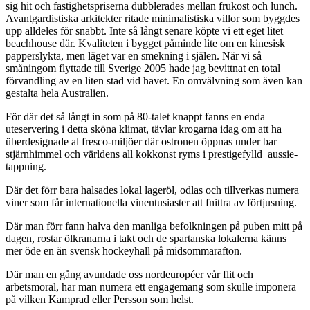
sig hit och fastighetspriserna dubblerades mellan frukost och lunch.
Avantgardistiska arkitekter ritade minimalistiska villor som byggdes
upp alldeles för snabbt. Inte så långt senare köpte vi ett eget litet
beachhouse där. Kvaliteten i bygget påminde lite om en kinesisk
papperslykta, men läget var en smekning i själen. När vi så
småningom flyttade till Sverige 2005 hade jag bevittnat en total
förvandling av en liten stad vid havet. En omvälvning som även kan
gestalta hela Australien.
För där det så långt in som på 80-talet knappt fanns en enda
uteservering i detta sköna klimat, tävlar krogarna idag om att ha
überdesignade al fresco-miljöer där ostronen öppnas under bar
stjärnhimmel och världens all kokkonst ryms i prestigefylld aussie-
tappning.
Där det förr bara halsades lokal lageröl, odlas och tillverkas numera
viner som får internationella vinentusiaster att fnittra av förtjusning.
Där man förr fann halva den manliga befolkningen på puben mitt på
dagen, rostar ölkranarna i takt och de spartanska lokalerna känns
mer öde en än svensk hockeyhall på midsommarafton.
Där man en gång avundade oss nordeuropéer vår flit och
arbetsmoral, har man numera ett engagemang som skulle imponera
på vilken Kamprad eller Persson som helst.