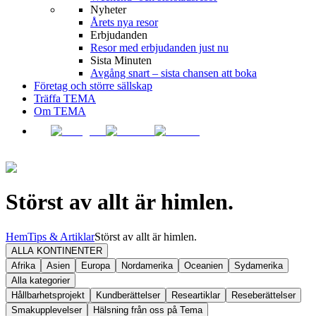
Nyheter
Årets nya resor
Erbjudanden
Resor med erbjudanden just nu
Sista Minuten
Avgång snart – sista chansen att boka
Företag och större sällskap
Träffa TEMA
Om TEMA
Störst av allt är himlen.
Hem
Tips & Artiklar
Störst av allt är himlen.
ALLA KONTINENTER
Afrika
Asien
Europa
Nordamerika
Oceanien
Sydamerika
Alla kategorier
Hållbarhetsprojekt
Kundberättelser
Researtiklar
Reseberättelser
Smakupplevelser
Hälsning från oss på Tema