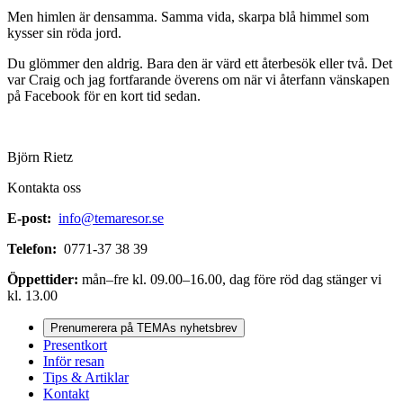
Men himlen är densamma. Samma vida, skarpa blå himmel som
kysser sin röda jord.
Du glömmer den aldrig. Bara den är värd ett återbesök eller två. Det
var Craig och jag fortfarande överens om när vi återfann vänskapen
på Facebook för en kort tid sedan.
Björn Rietz
Kontakta oss
E-post:
info@temaresor.se
Telefon:
0771-37 38 39
Öppettider:
mån–fre kl. 09.00–16.00, dag före röd dag stänger vi
kl. 13.00
Prenumerera på TEMAs nyhetsbrev
Presentkort
Inför resan
Tips & Artiklar
Kontakt