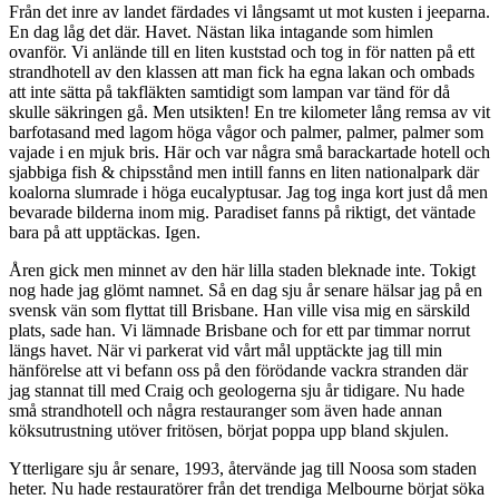
Från det inre av landet färdades vi långsamt ut mot kusten i jeeparna.
En dag låg det där. Havet. Nästan lika intagande som himlen
ovanför. Vi anlände till en liten kuststad och tog in för natten på ett
strandhotell av den klassen att man fick ha egna lakan och ombads
att inte sätta på takfläkten samtidigt som lampan var tänd för då
skulle säkringen gå. Men utsikten! En tre kilometer lång remsa av vit
barfotasand med lagom höga vågor och palmer, palmer, palmer som
vajade i en mjuk bris. Här och var några små barackartade hotell och
sjabbiga fish & chipsstånd men intill fanns en liten nationalpark där
koalorna slumrade i höga eucalyptusar. Jag tog inga kort just då men
bevarade bilderna inom mig. Paradiset fanns på riktigt, det väntade
bara på att upptäckas. Igen.
Åren gick men minnet av den här lilla staden bleknade inte. Tokigt
nog hade jag glömt namnet. Så en dag sju år senare hälsar jag på en
svensk vän som flyttat till Brisbane. Han ville visa mig en särskild
plats, sade han. Vi lämnade Brisbane och for ett par timmar norrut
längs havet. När vi parkerat vid vårt mål upptäckte jag till min
hänförelse att vi befann oss på den förödande vackra stranden där
jag stannat till med Craig och geologerna sju år tidigare. Nu hade
små strandhotell och några restauranger som även hade annan
köksutrustning utöver fritösen, börjat poppa upp bland skjulen.
Ytterligare sju år senare, 1993, återvände jag till Noosa som staden
heter. Nu hade restauratörer från det trendiga Melbourne börjat söka