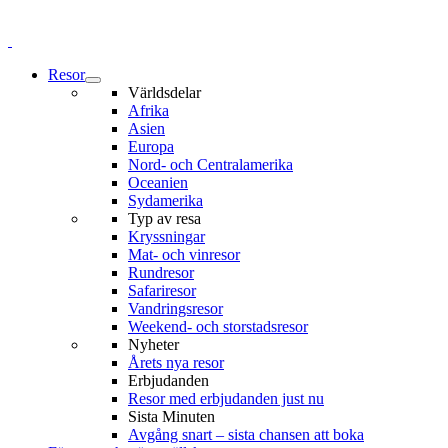
Resor
Världsdelar
Afrika
Asien
Europa
Nord- och Centralamerika
Oceanien
Sydamerika
Typ av resa
Kryssningar
Mat- och vinresor
Rundresor
Safariresor
Vandringsresor
Weekend- och storstadsresor
Nyheter
Årets nya resor
Erbjudanden
Resor med erbjudanden just nu
Sista Minuten
Avgång snart – sista chansen att boka