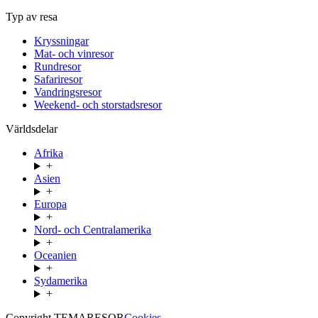
Typ av resa
Kryssningar
Mat- och vinresor
Rundresor
Safariresor
Vandringsresor
Weekend- och storstadsresor
Världsdelar
Afrika
+
Asien
+
Europa
+
Nord- och Centralamerika
+
Oceanien
+
Sydamerika
+
Copyright TEMARESOR
Cookies