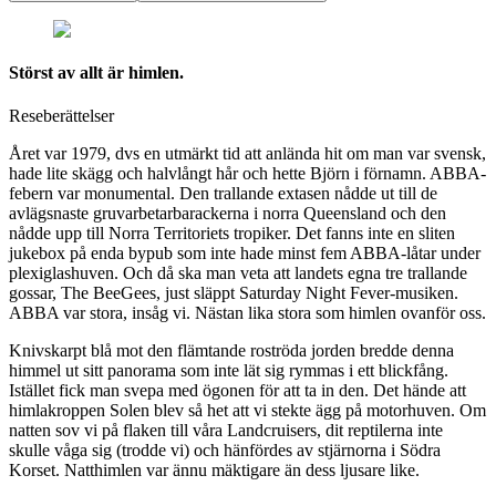
Störst av allt är himlen.
Reseberättelser
Året var 1979, dvs en utmärkt tid att anlända hit om man var svensk,
hade lite skägg och halvlångt hår och hette Björn i förnamn. ABBA-
febern var monumental. Den trallande extasen nådde ut till de
avlägsnaste gruvarbetarbarackerna i norra Queensland och den
nådde upp till Norra Territoriets tropiker. Det fanns inte en sliten
jukebox på enda bypub som inte hade minst fem ABBA-låtar under
plexiglashuven. Och då ska man veta att landets egna tre trallande
gossar, The BeeGees, just släppt Saturday Night Fever-musiken.
ABBA var stora, insåg vi. Nästan lika stora som himlen ovanför oss.
Knivskarpt blå mot den flämtande roströda jorden bredde denna
himmel ut sitt panorama som inte lät sig rymmas i ett blickfång.
Istället fick man svepa med ögonen för att ta in den. Det hände att
himlakroppen Solen blev så het att vi stekte ägg på motorhuven. Om
natten sov vi på flaken till våra Landcruisers, dit reptilerna inte
skulle våga sig (trodde vi) och hänfördes av stjärnorna i Södra
Korset. Natthimlen var ännu mäktigare än dess ljusare like.