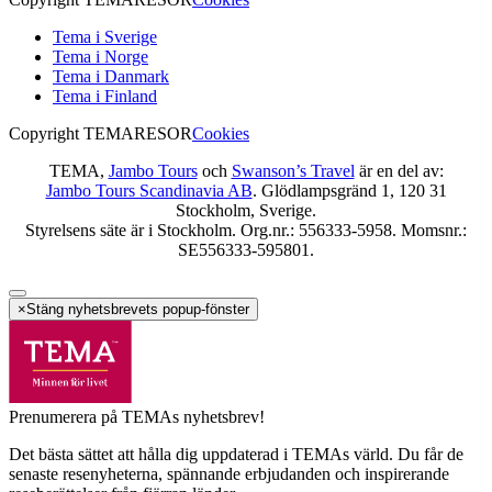
Tema i Sverige
Tema i Norge
Tema i Danmark
Tema i Finland
Copyright TEMARESOR
Cookies
TEMA,
Jambo Tours
och
Swanson’s Travel
är en del av:
Jambo Tours Scandinavia AB
. Glödlampsgränd 1, 120 31
Stockholm, Sverige.
Styrelsens säte är i Stockholm. Org.nr.: 556333-5958. Momsnr.:
SE556333-595801.
×
Stäng nyhetsbrevets popup-fönster
Prenumerera på TEMAs nyhetsbrev!
Det bästa sättet att hålla dig uppdaterad i TEMAs värld. Du får de
senaste resenyheterna, spännande erbjudanden och inspirerande